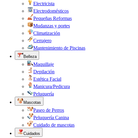
Electricista
Electrodomésticos
Pequeñas Reformas
Mudanzas y portes
Climatización
Cerrajero
Mantenimiento de Piscinas
Belleza
Maquillaje
Depilación
Estética Facial
Manicura/Pedicura
Peluquería
Mascotas
Paseo de Perros
Peluquería Canina
Cuidado de mascotas
Cuidados