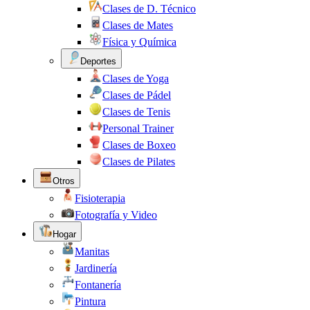
Clases de D. Técnico
Clases de Mates
Física y Química
Deportes
Clases de Yoga
Clases de Pádel
Clases de Tenis
Personal Trainer
Clases de Boxeo
Clases de Pilates
Otros
Fisioterapia
Fotografía y Video
Hogar
Manitas
Jardinería
Fontanería
Pintura