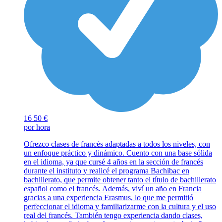
16
50 €
por hora
Ofrezco clases de francés adaptadas a todos los niveles, con
un enfoque práctico y dinámico. Cuento con una base sólida
en el idioma, ya que cursé 4 años en la sección de francés
durante el instituto y realicé el programa Bachibac en
bachillerato, que permite obtener tanto el título de bachillerato
español como el francés. Además, viví un año en Francia
gracias a una experiencia Erasmus, lo que me permitió
perfeccionar el idioma y familiarizarme con la cultura y el uso
real del francés. También tengo experiencia dando clases,