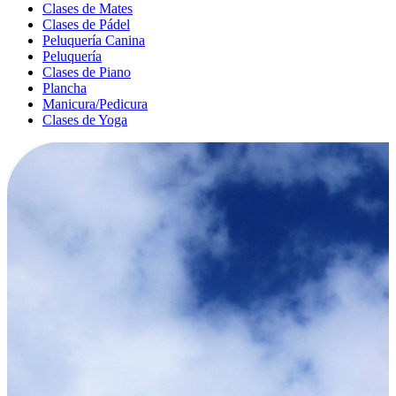
Clases de Mates
Clases de Pádel
Peluquería Canina
Peluquería
Clases de Piano
Plancha
Manicura/Pedicura
Clases de Yoga