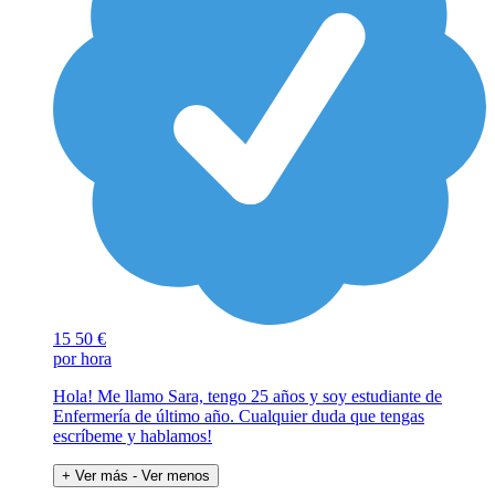
15
50 €
por hora
Hola! Me llamo Sara, tengo 25 años y soy estudiante de
Enfermería de último año. Cualquier duda que tengas
escríbeme y hablamos!
+ Ver más
- Ver menos