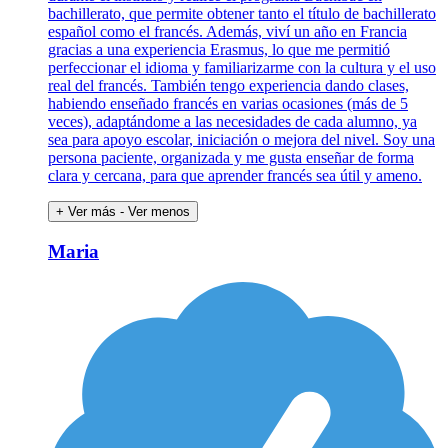
bachillerato, que permite obtener tanto el título de bachillerato
español como el francés. Además, viví un año en Francia
gracias a una experiencia Erasmus, lo que me permitió
perfeccionar el idioma y familiarizarme con la cultura y el uso
real del francés. También tengo experiencia dando clases,
habiendo enseñado francés en varias ocasiones (más de 5
veces), adaptándome a las necesidades de cada alumno, ya
sea para apoyo escolar, iniciación o mejora del nivel. Soy una
persona paciente, organizada y me gusta enseñar de forma
clara y cercana, para que aprender francés sea útil y ameno.
+ Ver más
- Ver menos
Maria