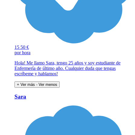
15
50 €
por hora
Hola! Me llamo Sara, tengo 25 años y soy estudiante de
Enfermería de último año. Cualquier duda que tengas
escríbeme y hablamos!
+ Ver más
- Ver menos
Sara