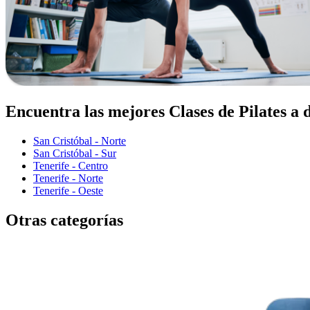
Encuentra las mejores Clases de Pilates a 
San Cristóbal - Norte
San Cristóbal - Sur
Tenerife - Centro
Tenerife - Norte
Tenerife - Oeste
Otras categorías