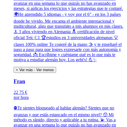
avanzar en una semana lo que quizás no has avanzado en
meses, si aplicas los ejercicios y las estrategias que te contaré.
🌍He aprendido 5 idiomas - y voy por el 6° - en los 3 países
donde he vivido. Me encanta el ambiente internacional y
multicultural, algo que transmito a mis alumnos en mis clases.
⚓ 3 años viviendo en Alemania 🔝 certificación de nivel
oficial Telc C1 🏆estudios en 3 universidades alemanas 💡
clases 100% online Te cogeré de la mano 🫱 y te enseñaré el
paso a paso para que logres expresarte con más autonomía y
seguridad. 📩 Escríbime y cuéntame qué es lo que más te
motiva a estudiar alemán hoy. Los geht's! 💪✨
+ Ver más
- Ver menos
Fran
22
75 €
por hora
⛔Te sientes bloqueado al hablar alemán? Sientes que no
avanzas y que estás estancado en el mismo nivel? 🥺 Mi
método es rápido, directo y aplicable a tu rutina. 💫 Vas a
avanzar en una semana lo que quizás no has avanzado en