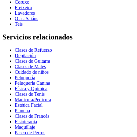
Coruxo
Freixeiro
Lavadores
Oia - Saiáns
Teis
Servicios relacionados
Clases de Refuerzo
Depilación
Clases de Guitarra
Clases de Mates
Cuidado de niños
Peluquería
Peluquería Canina
Física y Química
Clases de Tenis
Manicura/Pedicura
Estética Facial
Plancha
Clases de Francés
Fisioterapia
Maquillaje
Paseo de Perros