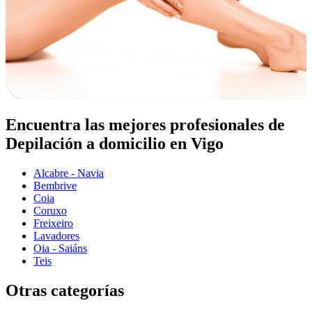
Encuentra las mejores profesionales de
Depilación a domicilio en Vigo
Alcabre - Navia
Bembrive
Coia
Coruxo
Freixeiro
Lavadores
Oia - Saiáns
Teis
Otras categorías