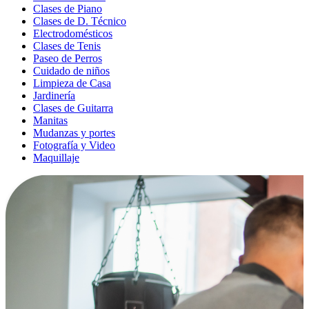
Clases de Piano
Clases de D. Técnico
Electrodomésticos
Clases de Tenis
Paseo de Perros
Cuidado de niños
Limpieza de Casa
Jardinería
Clases de Guitarra
Manitas
Mudanzas y portes
Fotografía y Video
Maquillaje