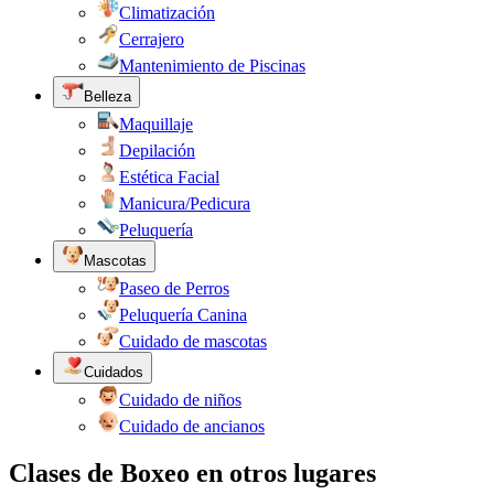
Climatización
Cerrajero
Mantenimiento de Piscinas
Belleza
Maquillaje
Depilación
Estética Facial
Manicura/Pedicura
Peluquería
Mascotas
Paseo de Perros
Peluquería Canina
Cuidado de mascotas
Cuidados
Cuidado de niños
Cuidado de ancianos
Clases de Boxeo en otros lugares