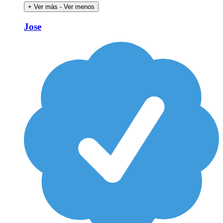
+ Ver más
- Ver menos
Jose