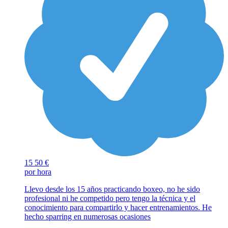
15
50 €
por hora
Llevo desde los 15 años practicando boxeo, no he sido
profesional ni he competido pero tengo la técnica y el
conocimiento para compartirlo y hacer entrenamientos. He
hecho sparring en numerosas ocasiones