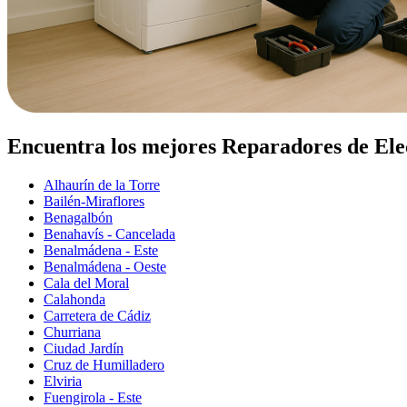
Encuentra los mejores Reparadores de El
Alhaurín de la Torre
Bailén-Miraflores
Benagalbón
Benahavís - Cancelada
Benalmádena - Este
Benalmádena - Oeste
Cala del Moral
Calahonda
Carretera de Cádiz
Churriana
Ciudad Jardín
Cruz de Humilladero
Elviria
Fuengirola - Este