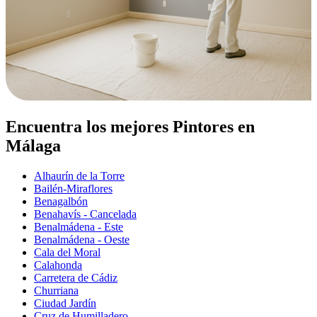
Encuentra los mejores Pintores en
Málaga
Alhaurín de la Torre
Bailén-Miraflores
Benagalbón
Benahavís - Cancelada
Benalmádena - Este
Benalmádena - Oeste
Cala del Moral
Calahonda
Carretera de Cádiz
Churriana
Ciudad Jardín
Cruz de Humilladero