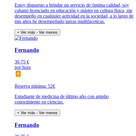
Estoy dispuesto a brindar un servicio de óptima calidad, soy
cubano licenciado en educación y máster en cultura física, me
desempeño en cualquier actividad en la sociedad, a lo largo de
mis años he desempeñado tareas multifaceticas.
+ Ver más
- Ver menos
Fernando
30
75 €
por hora
Reserva mínima: 52€
Estudiante de medicina de último año con amplio
conocimiento en ciencias.
+ Ver más
- Ver menos
Fernando