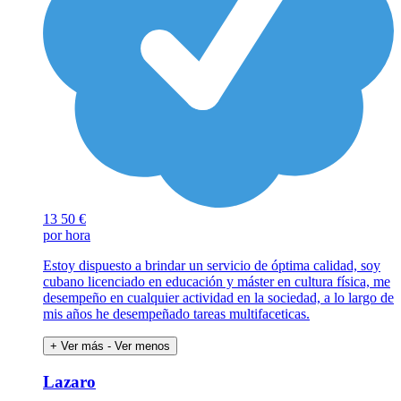
13
50 €
por hora
Estoy dispuesto a brindar un servicio de óptima calidad, soy
cubano licenciado en educación y máster en cultura física, me
desempeño en cualquier actividad en la sociedad, a lo largo de
mis años he desempeñado tareas multifaceticas.
+ Ver más
- Ver menos
Lazaro