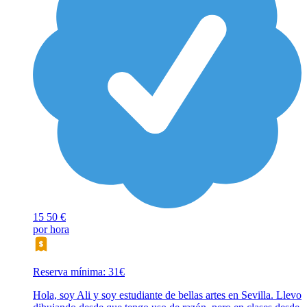
15
50 €
por hora
Reserva mínima: 31€
Hola, soy Ali y soy estudiante de bellas artes en Sevilla. Llevo