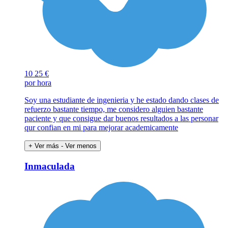
10
25 €
por hora
Soy una estudiante de ingenieria y he estado dando clases de
refuerzo bastante tiempo, me considero alguien bastante
paciente y que consigue dar buenos resultados a las personar
qur confian en mi para mejorar academicamente
+ Ver más
- Ver menos
Inmaculada