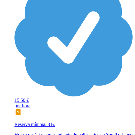
15
50 €
por hora
Reserva mínima: 31€
Hola, soy Ali y soy estudiante de bellas artes en Sevilla. Llevo