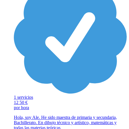
1 servicios
12
50 €
por hora
Hola, soy Ale. He sido maestra de primaria y secundaria,
Bachillerato. En dibujo técnico y artístico, matemáticas y
todas las materias teóricas