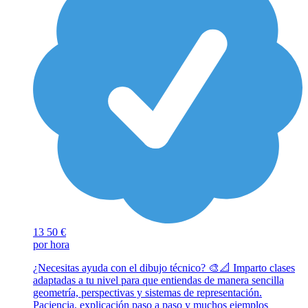
13
50 €
por hora
¿Necesitas ayuda con el dibujo técnico? 🎨📐 Imparto clases
adaptadas a tu nivel para que entiendas de manera sencilla
geometría, perspectivas y sistemas de representación.
Paciencia, explicación paso a paso y muchos ejemplos