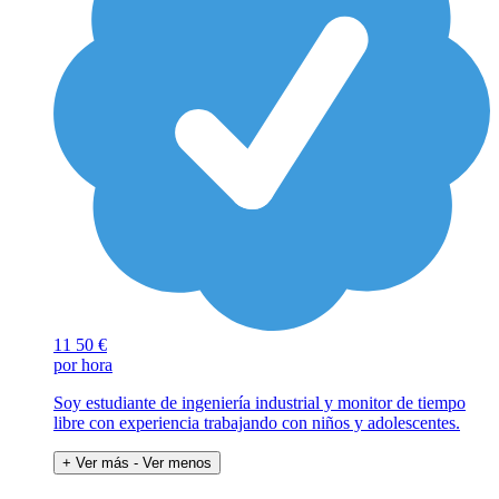
11
50 €
por hora
Soy estudiante de ingeniería industrial y monitor de tiempo
libre con experiencia trabajando con niños y adolescentes.
+ Ver más
- Ver menos