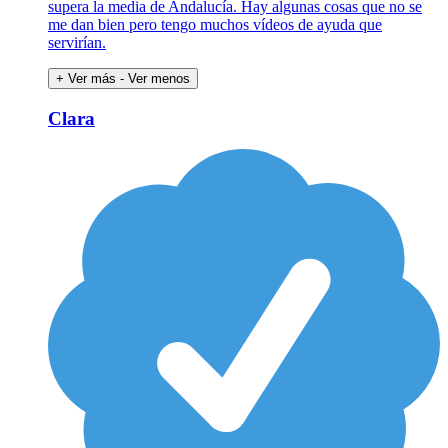
supera la media de Andalucía. Hay algunas cosas que no se
me dan bien pero tengo muchos vídeos de ayuda que
servirían.
+ Ver más
- Ver menos
Clara