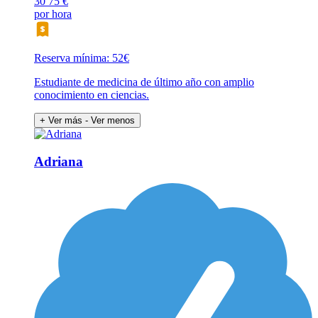
30
75 €
por hora
Reserva mínima: 52€
Estudiante de medicina de último año con amplio
conocimiento en ciencias.
+ Ver más
- Ver menos
Adriana