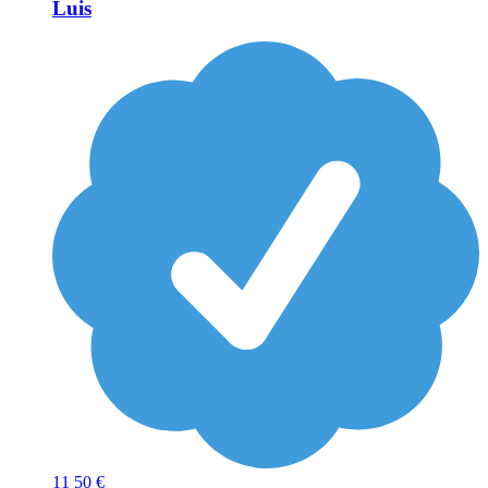
Luis
11
50 €