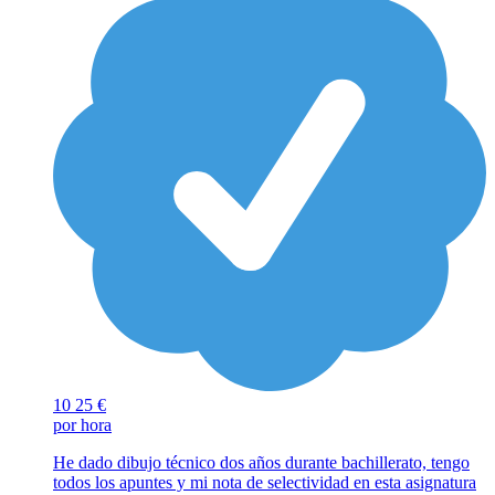
10
25 €
por hora
He dado dibujo técnico dos años durante bachillerato, tengo
todos los apuntes y mi nota de selectividad en esta asignatura