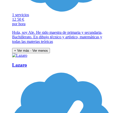
1 servicios
12
50 €
por hora
Hola, soy Ale. He sido maestra de primaria y secundaria,
Bachillerato. En dibujo técnico y artístico, matemáticas y
todas las materias teóricas
+ Ver más
- Ver menos
Lazaro