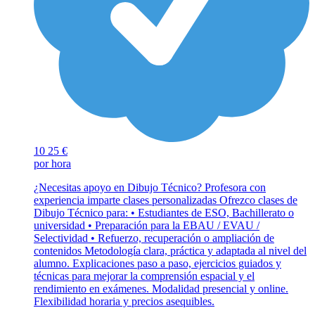
10
25 €
por hora
¿Necesitas apoyo en Dibujo Técnico? Profesora con
experiencia imparte clases personalizadas Ofrezco clases de
Dibujo Técnico para: • Estudiantes de ESO, Bachillerato o
universidad • Preparación para la EBAU / EVAU /
Selectividad • Refuerzo, recuperación o ampliación de
contenidos Metodología clara, práctica y adaptada al nivel del
alumno. Explicaciones paso a paso, ejercicios guiados y
técnicas para mejorar la comprensión espacial y el
rendimiento en exámenes. Modalidad presencial y online.
Flexibilidad horaria y precios asequibles.