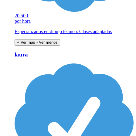
20
50 €
por hora
Especializados en dibujo técnico. Clases adaptadas
+ Ver más
- Ver menos
laura