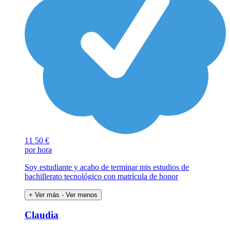
11
50 €
por hora
Soy estudiante y acabo de terminar mis estudios de
bachillerato tecnológico con matrícula de honor
+ Ver más
- Ver menos
Claudia