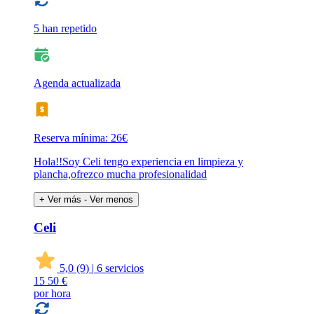
5 han repetido
Agenda actualizada
Reserva mínima: 26€
Hola!!Soy Celi tengo experiencia en limpieza y
plancha,ofrezco mucha profesionalidad
+ Ver más
- Ver menos
Celi
5,0
(9)
|
6 servicios
15
50 €
por hora