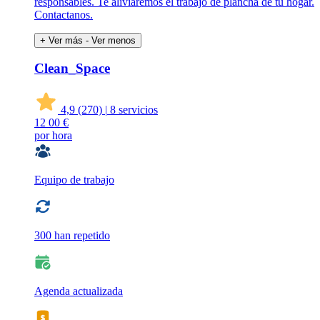
responsables. Te aliviaremos el trabajo de plancha de tu hogar.
Contactanos.
+ Ver más
- Ver menos
Clean_Space
4,9
(270)
|
8 servicios
12
00 €
por hora
Equipo de trabajo
300 han repetido
Agenda actualizada