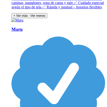
camisas, pantalones, ropa de cama y más ✅ Cuidado especial
según el tipo de tela ✅ Rápida y puntual – horarios flexibles
+ Ver más
- Ver menos
Maru