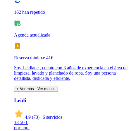
162 han repetido
Agenda actualizada
Reserva mínima: 41€
Soy Leidiane , cuento con 3 años de experiencia en el área de
limpieza, lavado y planchado de ropa. Soy una persona
detallista, dedicada y eficiente.
+ Ver más
- Ver menos
Leidi
4,9
(73)
|
6 servicios
13
50 €
por hora