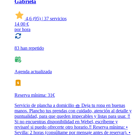
Gabriela
4,6
(95)
|
37 servicios
14
00 €
por hora
83 han repetido
Agenda actualizada
Reserva mínima: 31€
Servicio de plancha a domicilio 🧺 Deja tu ropa en buenas
manos. Plancho tus prendas con cuidado, atención al detalle y
puntualidad, para que queden impecables y listas para usar. ‼️
Si no encuentras disponibilidad en Webel, escríbeme y
revisaré si puedo ofrecerte otro horario.‼️ Reserva mínima: •
Sevilla: 2 horas (consúltame por mensaje antes de reservar). •