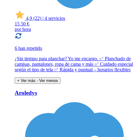
4,9
(22)
|
4 servicios
15
50 €
por hora
6 han repetido
¿Sin tiempo para planchar? Yo me encargo. ✅ Planchado de
camisas, pantalones, ropa de cama y más ✅ Cuidado especial
según el tipo de tela ✅ Rápida y puntual – horarios flexibles
+ Ver más
- Ver menos
Aroledys