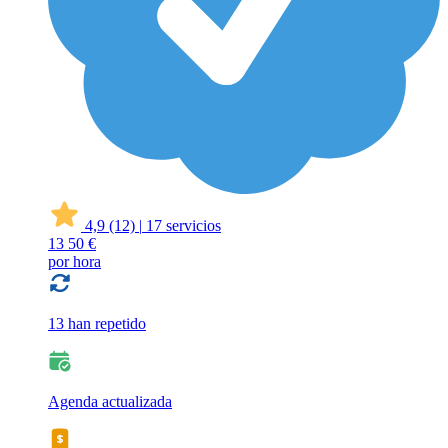
4,9
(12)
|
17 servicios
13
50 €
por hora
13 han repetido
Agenda actualizada