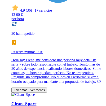
4,9
(36)
|
17 servicios
13
00 €
por hora
20 han repetido
Reserva mínima: 31€
Hola soy Elena, me considero una persona muy detallista,
seria y sobre todo responsable con el trabajo. Tengo más de
20 años de experiencia realizando labores domésticas. Si me
contratas, tu hogar quedará perfecto. No te arrepentirás.
Pregunta sin compromiso. No dudes en escribirme si vez el
horario ocupado para mandarte una propuesta de trabajo. 😉
+ Ver más
- Ver menos
Clean_Space