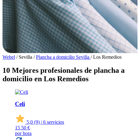
Webel
/
Sevilla
/
Plancha a domicilio Sevilla
/
Los Remedios
10 Mejores profesionales de plancha a
domicilio en Los Remedios
Celi
5,0
(9)
|
6 servicios
15
50 €
por hora