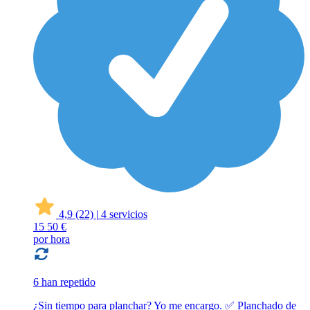
4,9
(22)
|
4 servicios
15
50 €
por hora
6 han repetido
¿Sin tiempo para planchar? Yo me encargo. ✅ Planchado de