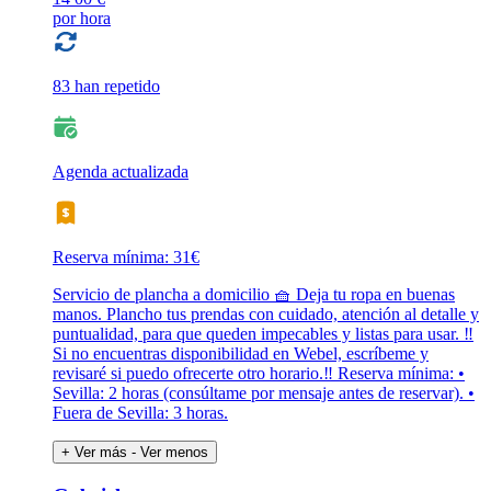
por hora
83 han repetido
Agenda actualizada
Reserva mínima: 31€
Servicio de plancha a domicilio 🧺 Deja tu ropa en buenas
manos. Plancho tus prendas con cuidado, atención al detalle y
puntualidad, para que queden impecables y listas para usar. ‼️
Si no encuentras disponibilidad en Webel, escríbeme y
revisaré si puedo ofrecerte otro horario.‼️ Reserva mínima: •
Sevilla: 2 horas (consúltame por mensaje antes de reservar). •
Fuera de Sevilla: 3 horas.
+ Ver más
- Ver menos