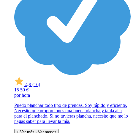
4,9
(16)
15
50 €
por hora
Puedo planchar todo tipo de prendas. Soy rápido y eficiente.
Necesito que proporciones una buena plancha y tabla alta
para el planchado. Si no tuvieras plancha, necesito que me lo
hagas saber para llevar la mía.
+ Ver más
- Ver menos