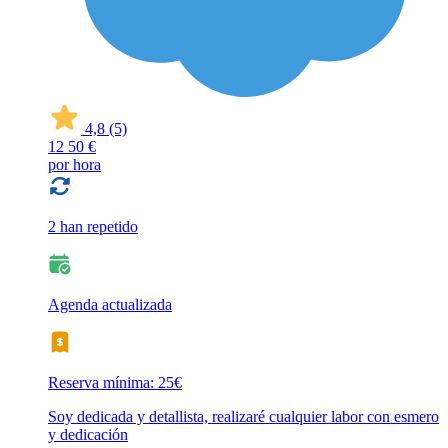
4,8
(5)
12
50 €
por hora
2 han repetido
Agenda actualizada
Reserva mínima: 25€
Soy dedicada y detallista, realizaré cualquier labor con esmero
y dedicación