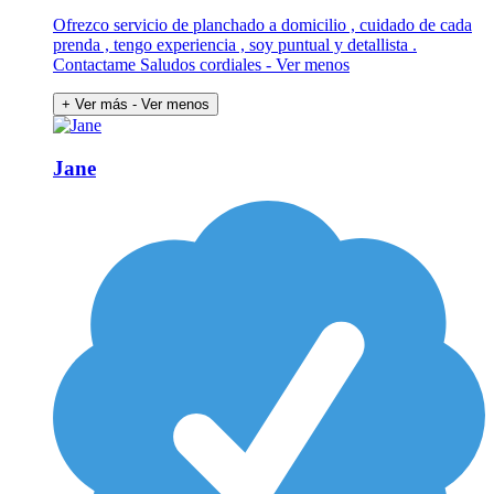
Ofrezco servicio de planchado a domicilio , cuidado de cada
prenda , tengo experiencia , soy puntual y detallista .
Contactame Saludos cordiales - Ver menos
+ Ver más
- Ver menos
Jane