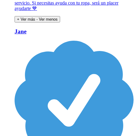
servicio. Si necesitas ayuda con tu ropa, será un placer
ayudarte 💙
+ Ver más
- Ver menos
Jane