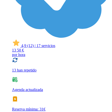
4,9
(12)
|
17 servicios
13
50 €
por hora
13 han repetido
Agenda actualizada
Reserva mínima: 31€