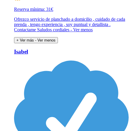
Reserva mínima: 31€
Ofrezco servicio de planchado a domicilio , cuidado de cada
prenda , tengo experiencia , soy puntual y detallista .
Contactame Saludos cordiales - Ver menos
+ Ver más
- Ver menos
Isabel