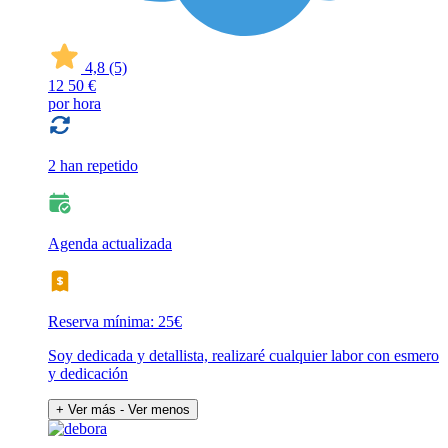
4,8
(5)
12
50 €
por hora
2 han repetido
Agenda actualizada
Reserva mínima: 25€
Soy dedicada y detallista, realizaré cualquier labor con esmero
y dedicación
+ Ver más
- Ver menos