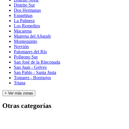
Distrito Sur
Dos Hermanas
Espartinas
La Palmera
Los Remedios
Macarena
Mairena del Aljarafe
Montequinto
Nervión
Palomares del Río
Polígono Sur
San José de la Rinconada
San Juan - Gelves
San Pablo - Santa Justa
Tomares - Bormujos
Triana
+ Ver más zonas
Otras categorías