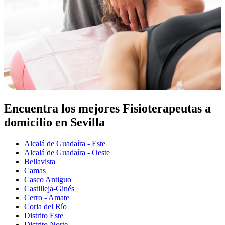
Encuentra los mejores Fisioterapeutas a
domicilio en Sevilla
Alcalá de Guadaíra - Este
Alcalá de Guadaíra - Oeste
Bellavista
Camas
Casco Antiguo
Castilleja-Ginés
Cerro - Amate
Coria del Río
Distrito Este
Distrito Norte