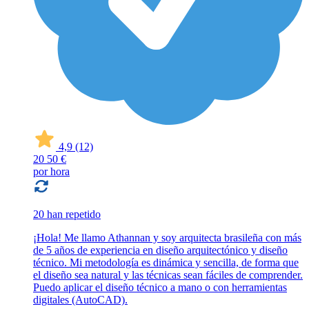
4,9
(12)
20
50 €
por hora
20 han repetido
¡Hola! Me llamo Athannan y soy arquitecta brasileña con más
de 5 años de experiencia en diseño arquitectónico y diseño
técnico. Mi metodología es dinámica y sencilla, de forma que
el diseño sea natural y las técnicas sean fáciles de comprender.
Puedo aplicar el diseño técnico a mano o con herramientas
digitales (AutoCAD).