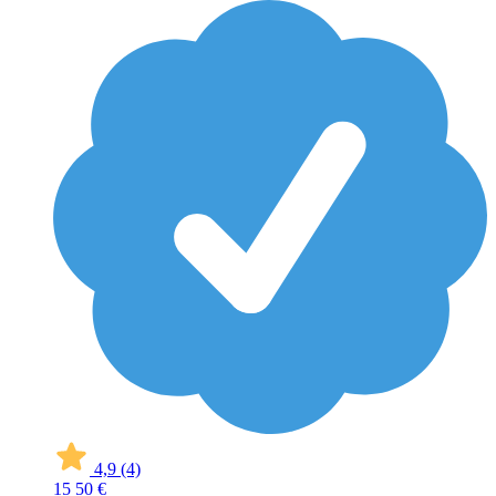
4,9
(4)
15
50 €