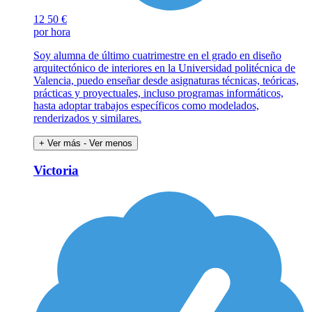
12
50 €
por hora
Soy alumna de último cuatrimestre en el grado en diseño
arquitectónico de interiores en la Universidad politécnica de
Valencia, puedo enseñar desde asignaturas técnicas, teóricas,
prácticas y proyectuales, incluso programas informáticos,
hasta adoptar trabajos específicos como modelados,
renderizados y similares.
+ Ver más
- Ver menos
Victoria