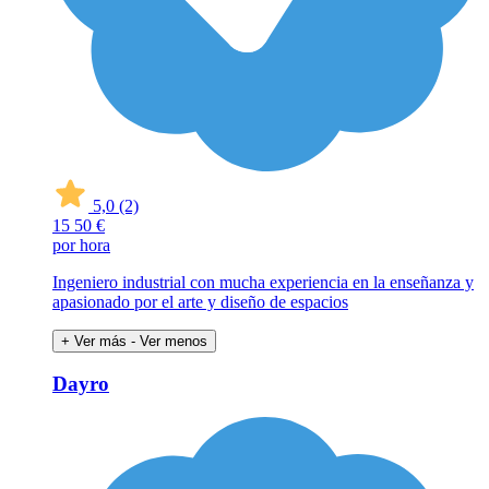
5,0
(2)
15
50 €
por hora
Ingeniero industrial con mucha experiencia en la enseñanza y
apasionado por el arte y diseño de espacios
+ Ver más
- Ver menos
Dayro