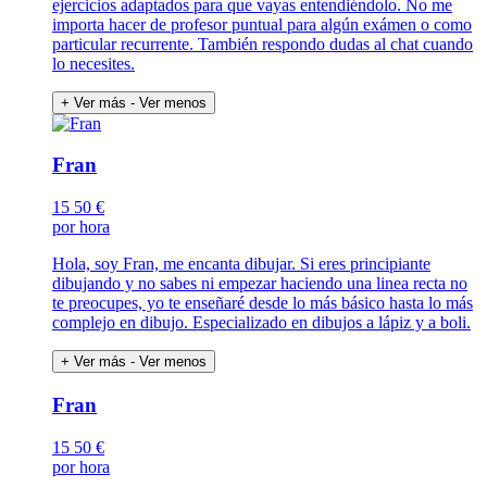
ejercicios adaptados para que vayas entendiéndolo. No me
importa hacer de profesor puntual para algún exámen o como
particular recurrente. También respondo dudas al chat cuando
lo necesites.
+ Ver más
- Ver menos
Fran
15
50 €
por hora
Hola, soy Fran, me encanta dibujar. Si eres principiante
dibujando y no sabes ni empezar haciendo una linea recta no
te preocupes, yo te enseñaré desde lo más básico hasta lo más
complejo en dibujo. Especializado en dibujos a lápiz y a boli.
+ Ver más
- Ver menos
Fran
15
50 €
por hora