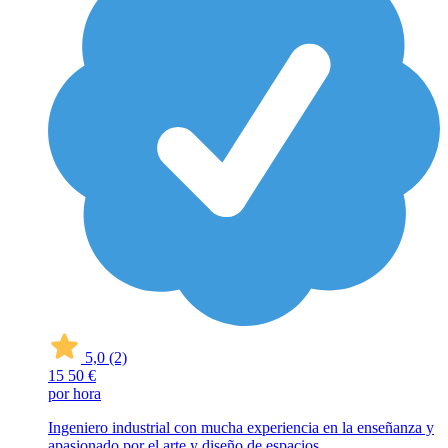
5,0
(2)
15
50 €
por hora
Ingeniero industrial con mucha experiencia en la enseñanza y
apasionado por el arte y diseño de espacios