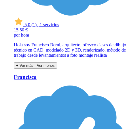
5,0
(1)
|
1 servicios
15
50 €
por hora
Hola soy Francisco Berni, arquitecto, ofrezco clases de dibujo
técnico en CAD, modelado 2D y 3D, renderizado, método de
trabajo desde levantamientos a foto montaje realista
+ Ver más
- Ver menos
Francisco