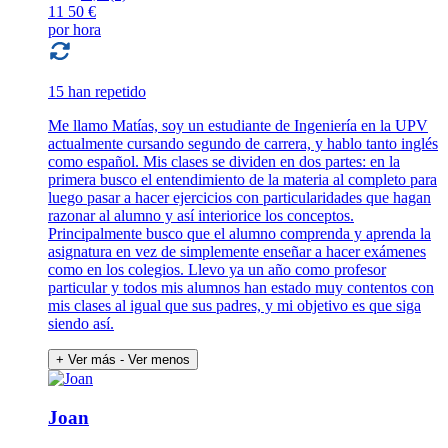
11
50 €
por hora
15 han repetido
Me llamo Matías, soy un estudiante de Ingeniería en la UPV
actualmente cursando segundo de carrera, y hablo tanto inglés
como español. Mis clases se dividen en dos partes: en la
primera busco el entendimiento de la materia al completo para
luego pasar a hacer ejercicios con particularidades que hagan
razonar al alumno y así interiorice los conceptos.
Principalmente busco que el alumno comprenda y aprenda la
asignatura en vez de simplemente enseñar a hacer exámenes
como en los colegios. Llevo ya un año como profesor
particular y todos mis alumnos han estado muy contentos con
mis clases al igual que sus padres, y mi objetivo es que siga
siendo así.
+ Ver más
- Ver menos
Joan