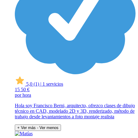
5,0
(1)
|
1 servicios
15
50 €
por hora
Hola soy Francisco Berni, arquitecto, ofrezco clases de dibujo
técnico en CAD, modelado 2D y 3D, renderizado, método de
trabajo desde levantamientos a foto montaje realista
+ Ver más
- Ver menos