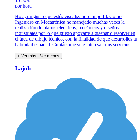
15
50 €
por hora
Hola, un gusto que estés visualizando mi perfil. Como
Ingeniero en Mecatrónica he manejado muchas veces la
realización de planos electricos, mecánicos y diseños
industriales por lo que puedo apoyarte a diseñar o resolver en
el área de dibujo técnico, con la finalidad de que desarrolles tu
habilidad espacial. Contáctame si te interesan mis servicios.
+ Ver más
- Ver menos
Lajuh