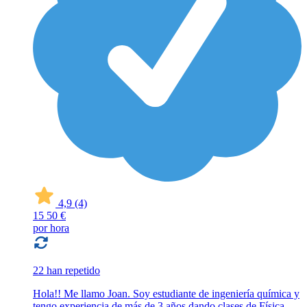
4,9
(4)
15
50 €
por hora
22 han repetido
Hola!! Me llamo Joan. Soy estudiante de ingeniería química y
tengo experiencia de más de 3 años dando clases de Física,