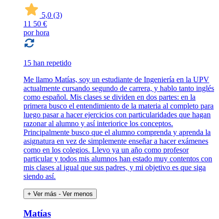
5,0
(3)
11
50 €
por hora
15 han repetido
Me llamo Matías, soy un estudiante de Ingeniería en la UPV
actualmente cursando segundo de carrera, y hablo tanto inglés
como español. Mis clases se dividen en dos partes: en la
primera busco el entendimiento de la materia al completo para
luego pasar a hacer ejercicios con particularidades que hagan
razonar al alumno y así interiorice los conceptos.
Principalmente busco que el alumno comprenda y aprenda la
asignatura en vez de simplemente enseñar a hacer exámenes
como en los colegios. Llevo ya un año como profesor
particular y todos mis alumnos han estado muy contentos con
mis clases al igual que sus padres, y mi objetivo es que siga
siendo así.
+ Ver más
- Ver menos
Matías