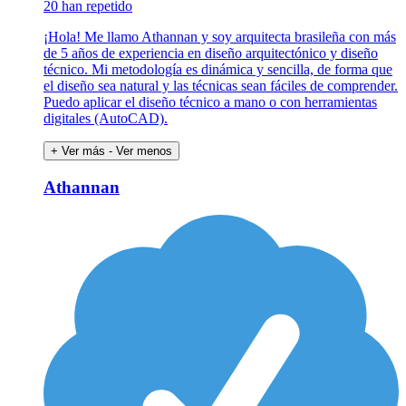
20 han repetido
¡Hola! Me llamo Athannan y soy arquitecta brasileña con más
de 5 años de experiencia en diseño arquitectónico y diseño
técnico. Mi metodología es dinámica y sencilla, de forma que
el diseño sea natural y las técnicas sean fáciles de comprender.
Puedo aplicar el diseño técnico a mano o con herramientas
digitales (AutoCAD).
+ Ver más
- Ver menos
Athannan