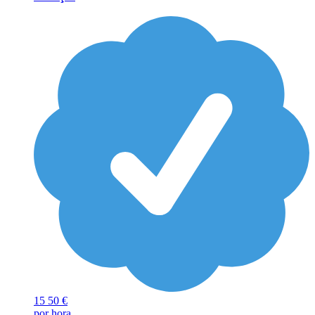
15
50 €
por hora