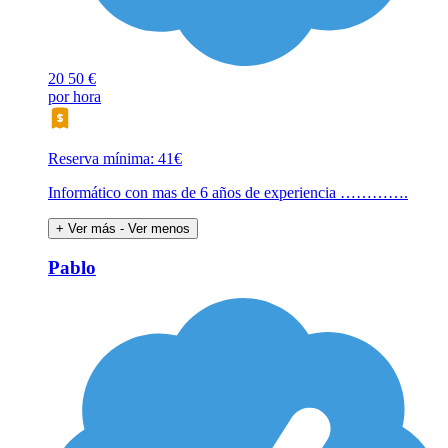
20
50 €
por hora
Reserva mínima: 41€
Informático con mas de 6 años de experiencia ………….
+ Ver más
- Ver menos
Pablo