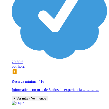
20
50 €
por hora
Reserva mínima: 41€
Informático con mas de 6 años de experiencia ………….
+ Ver más
- Ver menos