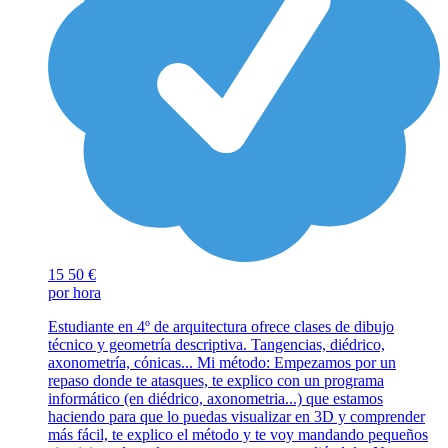
15
50 €
por hora
Estudiante en 4º de arquitectura ofrece clases de dibujo
técnico y geometría descriptiva. Tangencias, diédrico,
axonometría, cónicas... Mi método: Empezamos por un
repaso donde te atasques, te explico con un programa
informático (en diédrico, axonometria...) que estamos
haciendo para que lo puedas visualizar en 3D y comprender
más fácil, te explico el método y te voy mandando pequeños