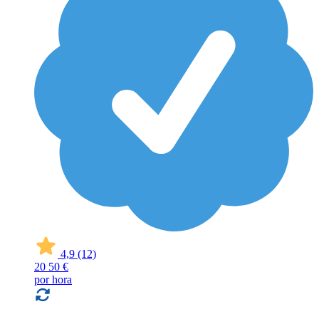
4,9
(12)
20
50 €
por hora