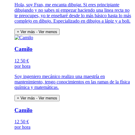
Hola, soy Fran, me encanta dibujar. Si eres principiante
dibujando y no sabes ni empezar haciendo una linea recta no
te preocupes, yo te enseñaré desde lo más básico hasta lo más
complejo en dibujo. Especializado en dibujos a lápiz y a boli.
+ Ver más
- Ver menos
Camilo
12
50 €
por hora
Soy ingeniero mecánico realizo una maestría en
mantenimiento, tengo conocimientos en las ramas de la física
química y matemáticas.
+ Ver más
- Ver menos
Camilo
12
50 €
por hora