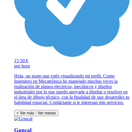
15
50 €
por hora
Hola, un gusto que estés visualizando mi perfil. Como
Ingeniero en Mecatrónica he manejado muchas veces la
realización de planos electricos, mecánicos y diseños
industriales por lo que puedo apoyarte a diseñar o resolver en
el área de dibujo técnico, con la finalidad de que desarrolles tu
habilidad espacial. Contáctame si te interesan mis servicios.
+ Ver más
- Ver menos
Gonçal