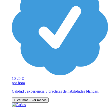
10
25 €
por hora
Calidad , experiencia y prácticas de habilidades blandas.
+ Ver más
- Ver menos