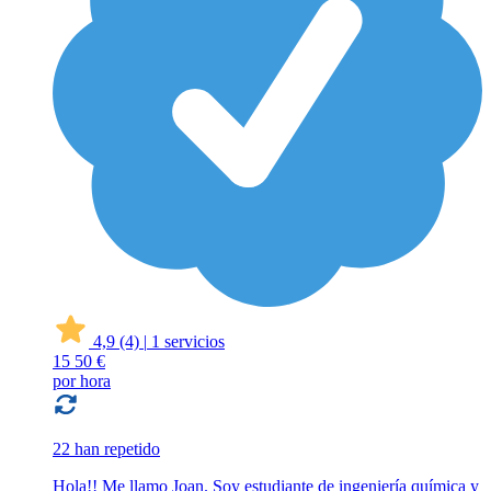
4,9
(4)
|
1 servicios
15
50 €
por hora
22 han repetido
Hola!! Me llamo Joan. Soy estudiante de ingeniería química y