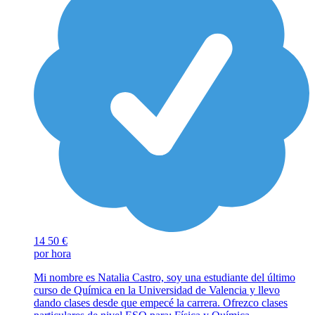
14
50 €
por hora
Mi nombre es Natalia Castro, soy una estudiante del último
curso de Química en la Universidad de Valencia y llevo
dando clases desde que empecé la carrera. Ofrezco clases