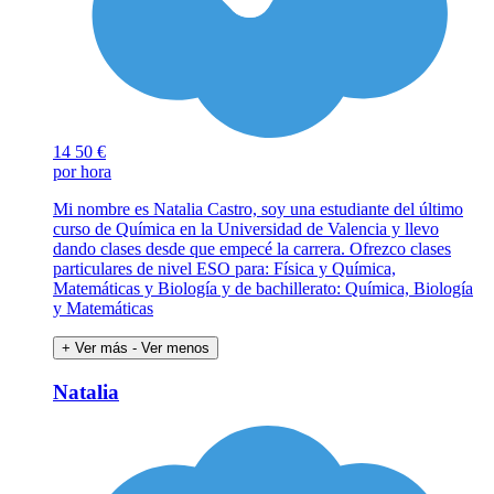
14
50 €
por hora
Mi nombre es Natalia Castro, soy una estudiante del último
curso de Química en la Universidad de Valencia y llevo
dando clases desde que empecé la carrera. Ofrezco clases
particulares de nivel ESO para: Física y Química,
Matemáticas y Biología y de bachillerato: Química, Biología
y Matemáticas
+ Ver más
- Ver menos
Natalia