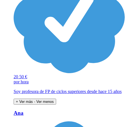
20
50 €
por hora
Soy profesora de FP de ciclos superiores desde hace 15 años
+ Ver más
- Ver menos
Ana