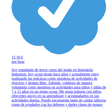
15
50 €
por hora
Soy estudiante de tercer curso del grado en Ingeniería
Industrial. Soy scout desde hace años y actualmente estoy
realizando las prácticas como monitora de actividades de
ejercicio y tiempo libre. Además, colaboro de manera
voluntaria como monitora en actividades para niños y niñas de
7 a 12 años en un grupo scout. Me gusta trabajar con niños,
ofrecerles apoyo en su aprendizaje y acompañarlos en sus
actividades diarias. Puedo encargarme tanto de cuidar niños/as
como de ayudarles con los deberes y darles clases de repaso