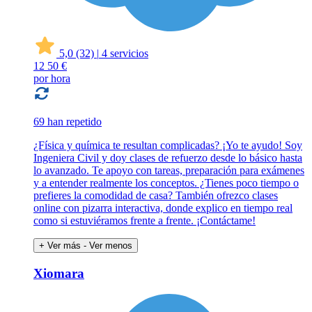
5,0
(32)
|
4 servicios
12
50 €
por hora
69 han repetido
¿Física y química te resultan complicadas? ¡Yo te ayudo! Soy
Ingeniera Civil y doy clases de refuerzo desde lo básico hasta
lo avanzado. Te apoyo con tareas, preparación para exámenes
y a entender realmente los conceptos. ¿Tienes poco tiempo o
prefieres la comodidad de casa? También ofrezco clases
online con pizarra interactiva, donde explico en tiempo real
como si estuviéramos frente a frente. ¡Contáctame!
+ Ver más
- Ver menos
Xiomara