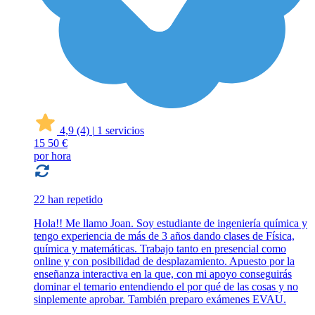
4,9
(4)
|
1 servicios
15
50 €
por hora
22 han repetido
Hola!! Me llamo Joan. Soy estudiante de ingeniería química y
tengo experiencia de más de 3 años dando clases de Física,
química y matemáticas. Trabajo tanto en presencial como
online y con posibilidad de desplazamiento. Apuesto por la
enseñanza interactiva en la que, con mi apoyo conseguirás
dominar el temario entendiendo el por qué de las cosas y no
sinplemente aprobar. También preparo exámenes EVAU.