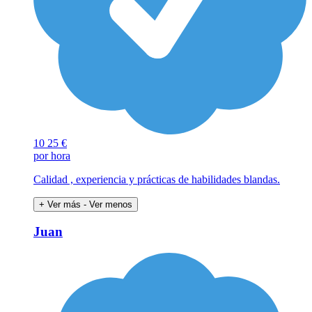
10
25 €
por hora
Calidad , experiencia y prácticas de habilidades blandas.
+ Ver más
- Ver menos
Juan