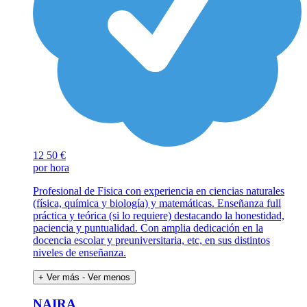
12
50 €
por hora
Profesional de Fisica con experiencia en ciencias naturales
(física, química y biología) y matemáticas. Enseñanza full
práctica y teórica (si lo requiere) destacando la honestidad,
paciencia y puntualidad. Con amplia dedicación en la
docencia escolar y preuniversitaria, etc, en sus distintos
niveles de enseñanza.
+ Ver más
- Ver menos
NAIRA