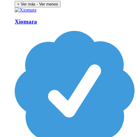
+ Ver más
- Ver menos
Xiomara