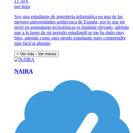
11
50 €
por hora
Soy una estudiante de ingeniería informática en una de las
mejores universidades politécnica de España, por lo que mi
nivel en asignaturas tecnológicas es bastante elevado, además
que a lo largo de mi periodo estudiantil se me ha dado muy
bien, además como sigo siendo estudiante pues comprender
más fácil al alumno
+ Ver más
- Ver menos
NAIRA