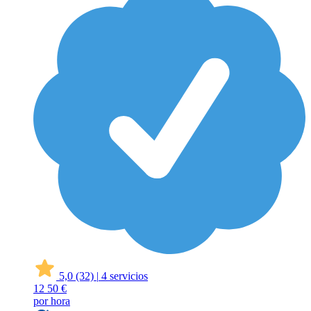
5,0
(32)
|
4 servicios
12
50 €
por hora