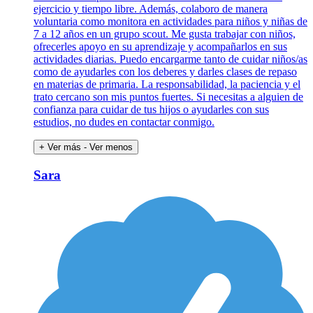
ejercicio y tiempo libre. Además, colaboro de manera
voluntaria como monitora en actividades para niños y niñas de
7 a 12 años en un grupo scout. Me gusta trabajar con niños,
ofrecerles apoyo en su aprendizaje y acompañarlos en sus
actividades diarias. Puedo encargarme tanto de cuidar niños/as
como de ayudarles con los deberes y darles clases de repaso
en materias de primaria. La responsabilidad, la paciencia y el
trato cercano son mis puntos fuertes. Si necesitas a alguien de
confianza para cuidar de tus hijos o ayudarles con sus
estudios, no dudes en contactar conmigo.
+ Ver más
- Ver menos
Sara