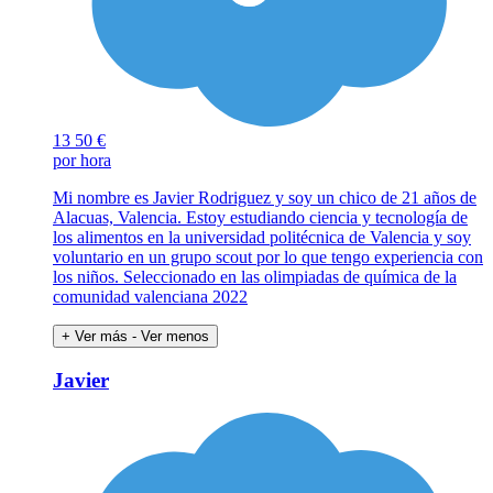
13
50 €
por hora
Mi nombre es Javier Rodriguez y soy un chico de 21 años de
Alacuas, Valencia. Estoy estudiando ciencia y tecnología de
los alimentos en la universidad politécnica de Valencia y soy
voluntario en un grupo scout por lo que tengo experiencia con
los niños. Seleccionado en las olimpiadas de química de la
comunidad valenciana 2022
+ Ver más
- Ver menos
Javier