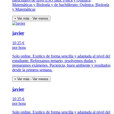
particulares de nivel ESO para: Física y Química,
Matemáticas y Biología y de bachillerato: Química, Biología
y Matemáticas
+ Ver más
- Ver menos
javier
10
25 €
por hora
Solo online. Explico de forma sencilla y adaptada al nivel del
estudiante. Reforzamos temario, resolvemos dudas y
preparamos exámenes. Paciencia, buen ambiente y resultados
desde la primera semana.
+ Ver más
- Ver menos
javier
10
25 €
por hora
Solo online. Explico de forma sencilla y adaptada al nivel del