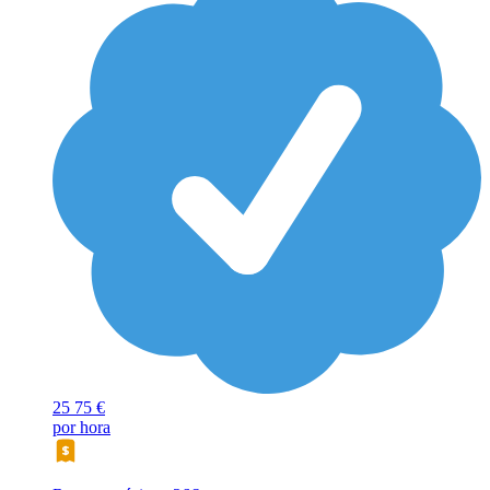
25
75 €
por hora