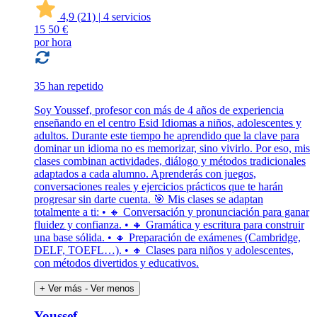
4,9
(21)
|
4 servicios
15
50 €
por hora
35 han repetido
Soy Youssef, profesor con más de 4 años de experiencia
enseñando en el centro Esid Idiomas a niños, adolescentes y
adultos. Durante este tiempo he aprendido que la clave para
dominar un idioma no es memorizar, sino vivirlo. Por eso, mis
clases combinan actividades, diálogo y métodos tradicionales
adaptados a cada alumno. Aprenderás con juegos,
conversaciones reales y ejercicios prácticos que te harán
progresar sin darte cuenta. 🎯 Mis clases se adaptan
totalmente a ti: • 🔸 Conversación y pronunciación para ganar
fluidez y confianza. • 🔸 Gramática y escritura para construir
una base sólida. • 🔸 Preparación de exámenes (Cambridge,
DELF, TOEFL…). • 🔸 Clases para niños y adolescentes,
con métodos divertidos y educativos.
+ Ver más
- Ver menos
Youssef