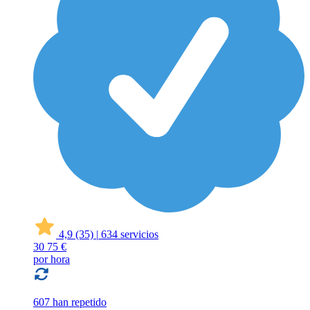
4,9
(35)
|
634 servicios
30
75 €
por hora
607 han repetido