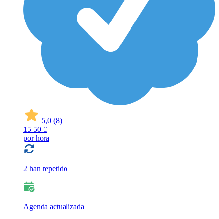
5,0
(8)
15
50 €
por hora
2 han repetido
Agenda actualizada