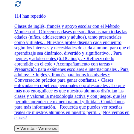
114 han repetido
Clases de inglés, francés y apoyo escolar con el Método
Montessori . Ofrecemos clases personalizadas para todas las
edades (niños, adolescentes y adultos), tanto presenciales
como virtuales. . Nuestros profes diseñan cada encuentro
según los intereses y necesidades de cada alumno, para que el
aprendizaje sea dinámico, divertido y significativo. . Para
peques y adolescentes (6-18 años): . • Refuerzo de lo
aprendido en el cole • Acompañamiento con tareas •
Preparación para exámenes escolares e internacionales . Para
adultos: . • Inglés y francés para todos los niveles •
Conversación práctica para ganar confianza • Clases
enfocadas en objetivos personales o profesionales . Lo que
más nos enorgullece es que nuestros alumnos disfrutan las
clases y valoran la metodología activa y con juegos, que les
permite aprender de manera natural y fluida. . Contáctanos
para más información. . Recuerda que puedes ver reseñas
reales de nuestros alumnos en nuestro perfil. . ¡Nos vemos en
clases!
+ Ver más
- Ver menos