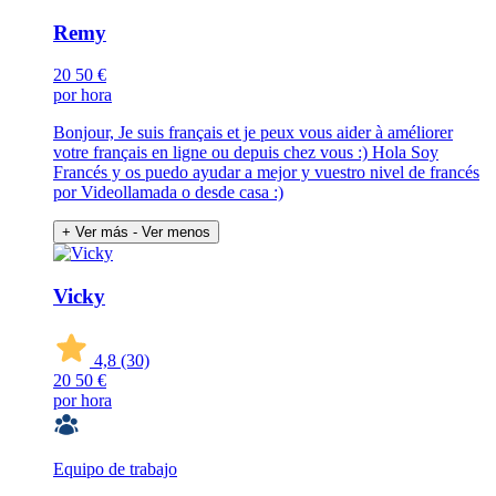
Remy
20
50 €
por hora
Bonjour, Je suis français et je peux vous aider à améliorer
votre français en ligne ou depuis chez vous :) Hola Soy
Francés y os puedo ayudar a mejor y vuestro nivel de francés
por Videollamada o desde casa :)
+ Ver más
- Ver menos
Vicky
4,8
(30)
20
50 €
por hora
Equipo de trabajo