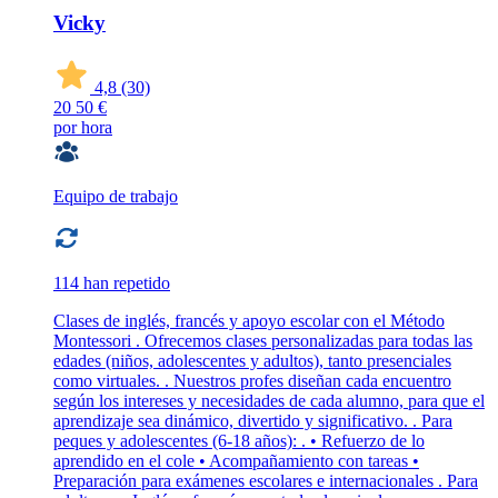
Vicky
4,8
(30)
20
50 €
por hora
Equipo de trabajo
114 han repetido
Clases de inglés, francés y apoyo escolar con el Método
Montessori . Ofrecemos clases personalizadas para todas las
edades (niños, adolescentes y adultos), tanto presenciales
como virtuales. . Nuestros profes diseñan cada encuentro
según los intereses y necesidades de cada alumno, para que el
aprendizaje sea dinámico, divertido y significativo. . Para
peques y adolescentes (6-18 años): . • Refuerzo de lo
aprendido en el cole • Acompañamiento con tareas •
Preparación para exámenes escolares e internacionales . Para