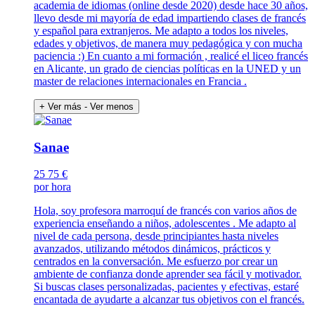
academia de idiomas (online desde 2020) desde hace 30 años,
llevo desde mi mayoría de edad impartiendo clases de francés
y español para extranjeros. Me adapto a todos los niveles,
edades y objetivos, de manera muy pedagógica y con mucha
paciencia :) En cuanto a mi formación , realicé el liceo francés
en Alicante, un grado de ciencias políticas en la UNED y un
master de relaciones internacionales en Francia .
+ Ver más
- Ver menos
Sanae
25
75 €
por hora
Hola, soy profesora marroquí de francés con varios años de
experiencia enseñando a niños, adolescentes . Me adapto al
nivel de cada persona, desde principiantes hasta niveles
avanzados, utilizando métodos dinámicos, prácticos y
centrados en la conversación. Me esfuerzo por crear un
ambiente de confianza donde aprender sea fácil y motivador.
Si buscas clases personalizadas, pacientes y efectivas, estaré
encantada de ayudarte a alcanzar tus objetivos con el francés.