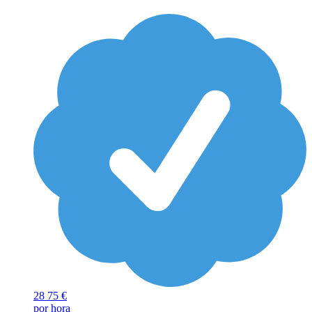
28
75 €
por hora