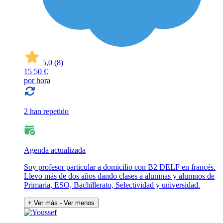
5,0
(8)
15
50 €
por hora
2 han repetido
Agenda actualizada
Soy profesor particular a domicilio con B2 DELF en francés.
Llevo más de dos años dando clases a alumnas y alumnos de
Primaria, ESO, Bachillerato, Selectividad y universidad.
+ Ver más
- Ver menos