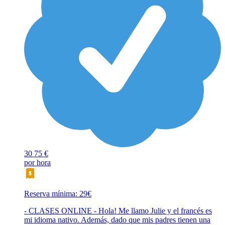
30
75 €
por hora
Reserva mínima: 29€
- CLASES ONLINE - Hola! Me llamo Julie y el francés es
mi idioma nativo. Además, dado que mis padres tienen una