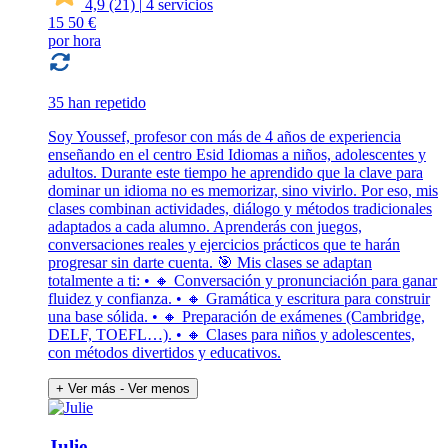
4,9
(21)
|
4 servicios
15
50 €
por hora
35 han repetido
Soy Youssef, profesor con más de 4 años de experiencia
enseñando en el centro Esid Idiomas a niños, adolescentes y
adultos. Durante este tiempo he aprendido que la clave para
dominar un idioma no es memorizar, sino vivirlo. Por eso, mis
clases combinan actividades, diálogo y métodos tradicionales
adaptados a cada alumno. Aprenderás con juegos,
conversaciones reales y ejercicios prácticos que te harán
progresar sin darte cuenta. 🎯 Mis clases se adaptan
totalmente a ti: • 🔸 Conversación y pronunciación para ganar
fluidez y confianza. • 🔸 Gramática y escritura para construir
una base sólida. • 🔸 Preparación de exámenes (Cambridge,
DELF, TOEFL…). • 🔸 Clases para niños y adolescentes,
con métodos divertidos y educativos.
+ Ver más
- Ver menos
Julie