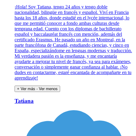
¡Hola! Soy Tatiana, tengo 24 años y tengo doble
nacionalidad, bilingüe en francés y español. Viví en Francia
hasta los 18 años, donde estudié en el lycée internacional, lo
que me permitió conocer a fondo ambas culturas desde
temprana edad. Cuento con los diplomas de bachillerato
español y baccalauréat francés con mención, además del
certificado Erasmus. He pasado un año en Montreal, en la
parte francófona de Canadá, estudiando ciencias, y cinco en
España, especializándome en lenguas modernas y traducción.
Mi verdadera pasión es la enseñanza, y me encantaría
ayudarte a mejorar tu nivel de francés, ya sea para exámenes,
conversación o simplemente ganar confianza al hablar. ¡No
dudes en contactarme, estaré encantada de acompañarte en tu
aprendizaje!
+ Ver más
- Ver menos
Tatiana