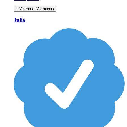
+ Ver más
- Ver menos
Julia