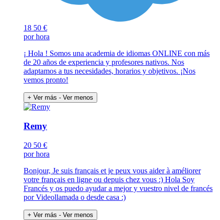
18
50 €
por hora
¡ Hola ! Somos una academia de idiomas ONLINE con más
de 20 años de experiencia y profesores nativos. Nos
adaptamos a tus necesidades, horarios y objetivos. ¡Nos
vemos pronto!
+ Ver más
- Ver menos
Remy
20
50 €
por hora
Bonjour, Je suis français et je peux vous aider à améliorer
votre français en ligne ou depuis chez vous :) Hola Soy
Francés y os puedo ayudar a mejor y vuestro nivel de francés
por Videollamada o desde casa :)
+ Ver más
- Ver menos