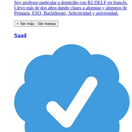
Soy profesor particular a domicilio con B2 DELF en francés.
Llevo más de dos años dando clases a alumnas y alumnos de
Primaria, ESO, Bachillerato, Selectividad y universidad.
+ Ver más
- Ver menos
Saad