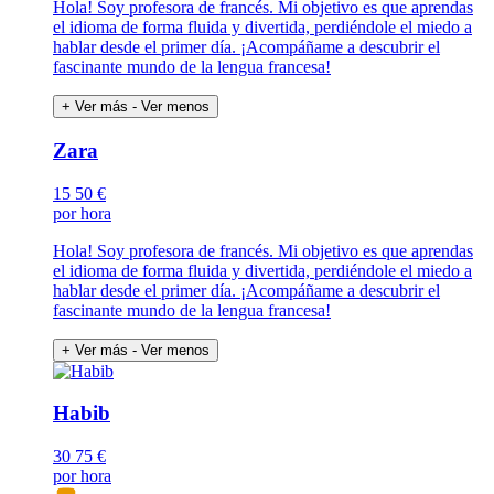
Hola! Soy profesora de francés. Mi objetivo es que aprendas
el idioma de forma fluida y divertida, perdiéndole el miedo a
hablar desde el primer día. ¡Acompáñame a descubrir el
fascinante mundo de la lengua francesa!
+ Ver más
- Ver menos
Zara
15
50 €
por hora
Hola! Soy profesora de francés. Mi objetivo es que aprendas
el idioma de forma fluida y divertida, perdiéndole el miedo a
hablar desde el primer día. ¡Acompáñame a descubrir el
fascinante mundo de la lengua francesa!
+ Ver más
- Ver menos
Habib
30
75 €
por hora