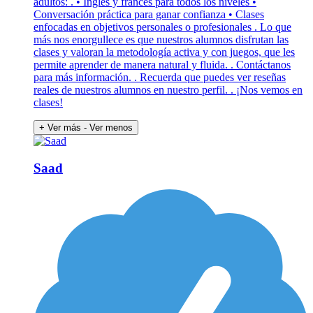
adultos: . • Inglés y francés para todos los niveles •
Conversación práctica para ganar confianza • Clases
enfocadas en objetivos personales o profesionales . Lo que
más nos enorgullece es que nuestros alumnos disfrutan las
clases y valoran la metodología activa y con juegos, que les
permite aprender de manera natural y fluida. . Contáctanos
para más información. . Recuerda que puedes ver reseñas
reales de nuestros alumnos en nuestro perfil. . ¡Nos vemos en
clases!
+ Ver más
- Ver menos
Saad