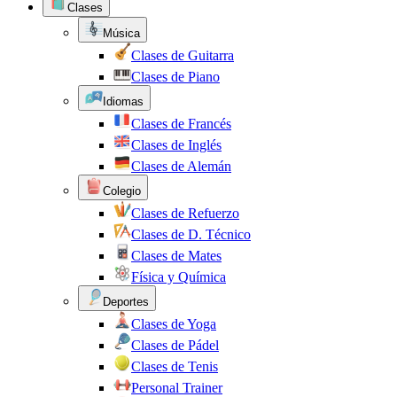
Clases
Música
Clases de Guitarra
Clases de Piano
Idiomas
Clases de Francés
Clases de Inglés
Clases de Alemán
Colegio
Clases de Refuerzo
Clases de D. Técnico
Clases de Mates
Física y Química
Deportes
Clases de Yoga
Clases de Pádel
Clases de Tenis
Personal Trainer