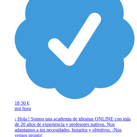
18
50 €
por hora
¡ Hola ! Somos una academia de idiomas ONLINE con más
de 20 años de experiencia y profesores nativos. Nos
adaptamos a tus necesidades, horarios y objetivos. ¡Nos
vemos pronto!