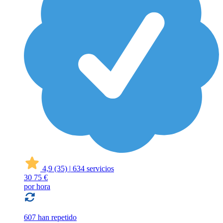
4,9
(35)
|
634 servicios
30
75 €
por hora
607 han repetido