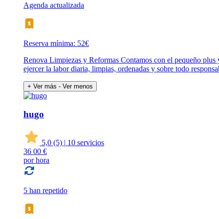
Agenda actualizada
Reserva mínima: 52€
Renova Limpiezas y Reformas Contamos con el pequeño plus y 
ejercer la labor diaria, limpias, ordenadas y sobre todo responsa
+ Ver más
- Ver menos
hugo
5,0
(5)
|
10 servicios
36
00 €
por hora
5 han repetido