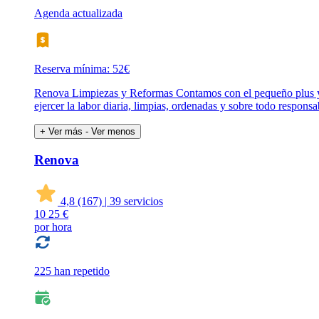
Agenda actualizada
Reserva mínima: 52€
Renova Limpiezas y Reformas Contamos con el pequeño plus y 
ejercer la labor diaria, limpias, ordenadas y sobre todo responsa
+ Ver más
- Ver menos
Renova
4,8
(167)
|
39 servicios
10
25 €
por hora
225 han repetido