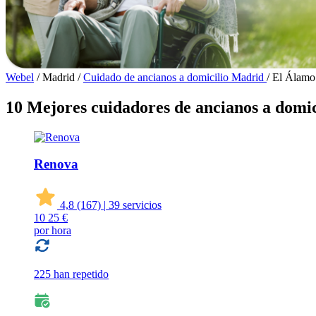
Webel
/
Madrid
/
Cuidado de ancianos a domicilio Madrid
/
El Álamo
10 Mejores cuidadores de ancianos a domic
Renova
4,8
(167)
|
39 servicios
10
25 €
por hora
225 han repetido