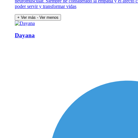
neuromuscular. Siempre he considerado la empatía y el afecto 
poder servir y transformar vidas
+ Ver más
- Ver menos
Dayana