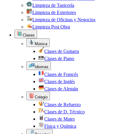
Limpieza de Tapicería
Limpieza de Exteriores
Limpieza de Oficinas y Negocios
Limpieza Post Obra
Clases
Música
Clases de Guitarra
Clases de Piano
Idiomas
Clases de Francés
Clases de Inglés
Clases de Alemán
Colegio
Clases de Refuerzo
Clases de D. Técnico
Clases de Mates
Física y Química