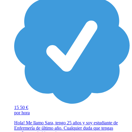
15
50 €
por hora
Hola! Me llamo Sara, tengo 25 años y soy estudiante de
Enfermería de último año. Cualquier duda que tengas