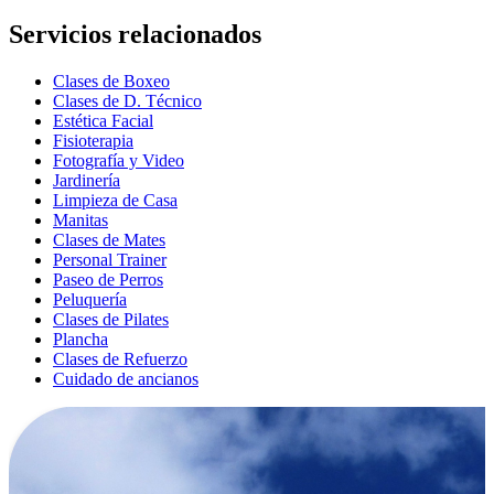
Servicios relacionados
Clases de Boxeo
Clases de D. Técnico
Estética Facial
Fisioterapia
Fotografía y Video
Jardinería
Limpieza de Casa
Manitas
Clases de Mates
Personal Trainer
Paseo de Perros
Peluquería
Clases de Pilates
Plancha
Clases de Refuerzo
Cuidado de ancianos