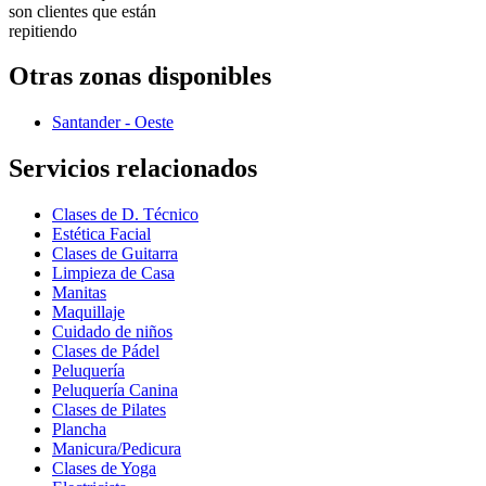
son clientes que están
repitiendo
Otras zonas disponibles
Santander - Oeste
Servicios relacionados
Clases de D. Técnico
Estética Facial
Clases de Guitarra
Limpieza de Casa
Manitas
Maquillaje
Cuidado de niños
Clases de Pádel
Peluquería
Peluquería Canina
Clases de Pilates
Plancha
Manicura/Pedicura
Clases de Yoga