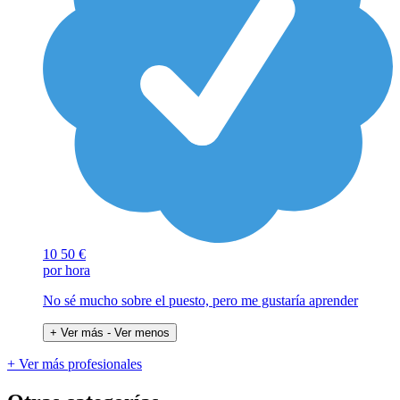
10
50 €
por hora
No sé mucho sobre el puesto, pero me gustaría aprender
+ Ver más
- Ver menos
+ Ver más profesionales