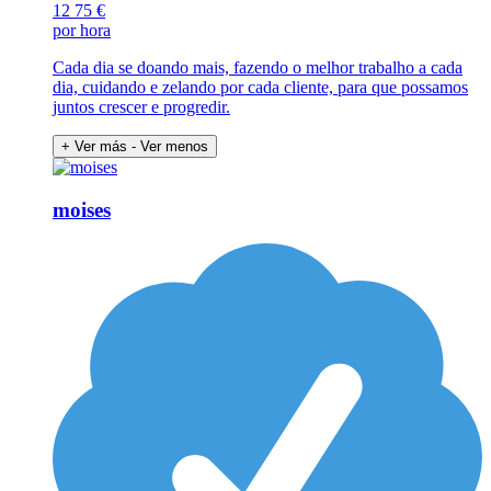
12
75 €
por hora
Cada dia se doando mais, fazendo o melhor trabalho a cada
dia, cuidando e zelando por cada cliente, para que possamos
juntos crescer e progredir.
+ Ver más
- Ver menos
moises