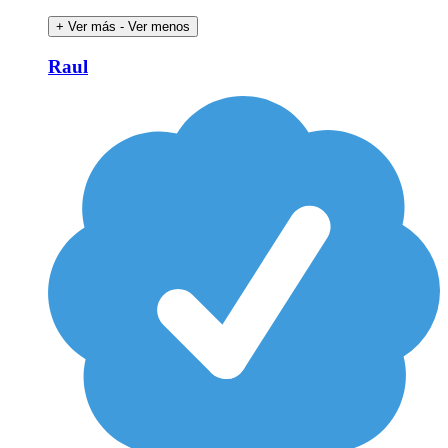
+ Ver más
- Ver menos
Raul