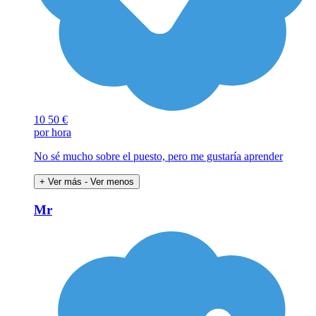
10
50 €
por hora
No sé mucho sobre el puesto, pero me gustaría aprender
+ Ver más
- Ver menos
Mr