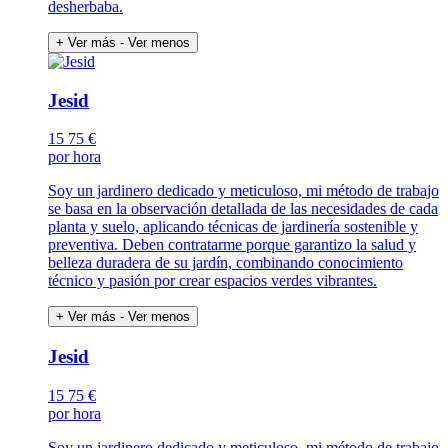
desherbaba.
+ Ver más
- Ver menos
Jesid
15
75 €
por hora
Soy un jardinero dedicado y meticuloso, mi método de trabajo
se basa en la observación detallada de las necesidades de cada
planta y suelo, aplicando técnicas de jardinería sostenible y
preventiva. Deben contratarme porque garantizo la salud y
belleza duradera de su jardín, combinando conocimiento
técnico y pasión por crear espacios verdes vibrantes.
+ Ver más
- Ver menos
Jesid
15
75 €
por hora
Soy un jardinero dedicado y meticuloso, mi método de trabajo