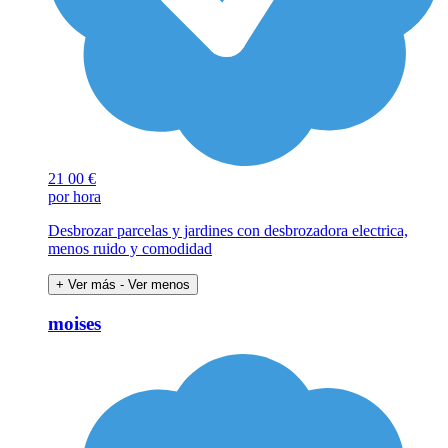
21
00 €
por hora
Desbrozar parcelas y jardines con desbrozadora electrica,
menos ruido y comodidad
+ Ver más
- Ver menos
moises