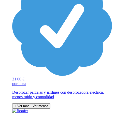
21
00 €
por hora
Desbrozar parcelas y jardines con desbrozadora electrica,
menos ruido y comodidad
+ Ver más
- Ver menos