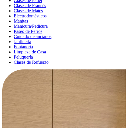
Clases de Pádel
Clases de Francés
Clases de Mates
Electrodomésticos
Manitas
Manicura/Pedicura
Paseo de Perros
Cuidado de ancianos
Jardinería
Fontanería
Limpieza de Casa
Peluquería
Clases de Refuerzo