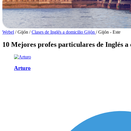
Webel
/
Gijón
/
Clases de Inglés a domicilio Gijón
/
Gijón - Este
10 Mejores profes particulares de Inglés a 
Arturo