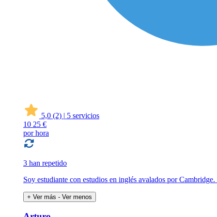
5,0
(2)
|
5 servicios
10
25 €
por hora
3 han repetido
Soy estudiante con estudios en inglés avalados por Cambridge.
+ Ver más
- Ver menos
Arturo