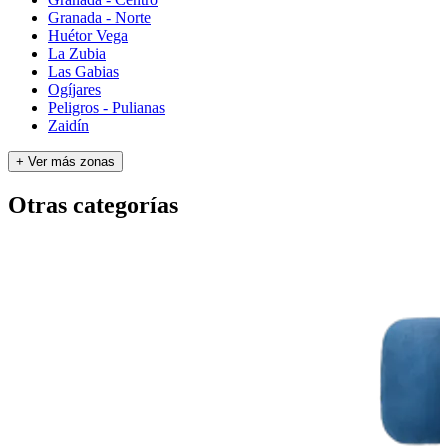
Granada - Norte
Huétor Vega
La Zubia
Las Gabias
Ogíjares
Peligros - Pulianas
Zaidín
+ Ver más zonas
Otras categorías