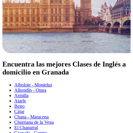
Encuentra las mejores Clases de Inglés a
domicilio en Granada
Albolote - Monteluz
Alhendín - Otura
Armilla
Atarfe
Beiro
Cájar
Chana - Maracena
Churriana de la Vega
El Chaparral
Granada - Centro