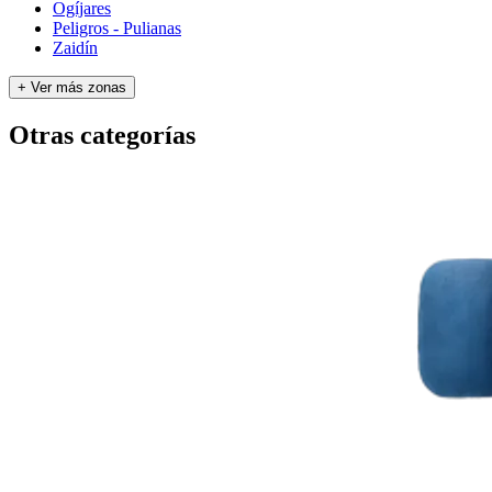
Ogíjares
Peligros - Pulianas
Zaidín
+ Ver más zonas
Otras categorías