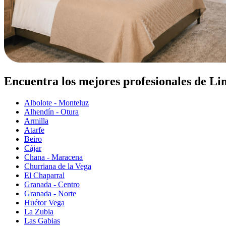
Encuentra los mejores profesionales de Li
Albolote - Monteluz
Alhendín - Otura
Armilla
Atarfe
Beiro
Cájar
Chana - Maracena
Churriana de la Vega
El Chaparral
Granada - Centro
Granada - Norte
Huétor Vega
La Zubia
Las Gabias