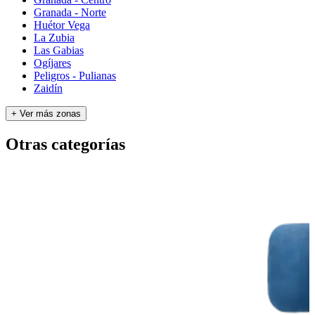
Granada - Norte
Huétor Vega
La Zubia
Las Gabias
Ogíjares
Peligros - Pulianas
Zaidín
+ Ver más zonas
Otras categorías