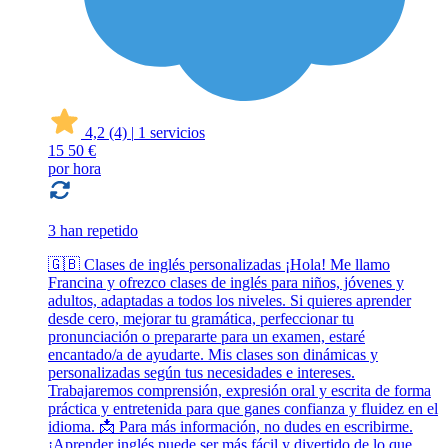
4,2
(4)
|
1 servicios
15
50 €
por hora
3 han repetido
🇬🇧 Clases de inglés personalizadas ¡Hola! Me llamo
Francina y ofrezco clases de inglés para niños, jóvenes y
adultos, adaptadas a todos los niveles. Si quieres aprender
desde cero, mejorar tu gramática, perfeccionar tu
pronunciación o prepararte para un examen, estaré
encantado/a de ayudarte. Mis clases son dinámicas y
personalizadas según tus necesidades e intereses.
Trabajaremos comprensión, expresión oral y escrita de forma
práctica y entretenida para que ganes confianza y fluidez en el
idioma. 📩 Para más información, no dudes en escribirme.
¡Aprender inglés puede ser más fácil y divertido de lo que