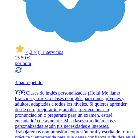
4,2
(4)
|
1 servicios
15
50 €
por hora
3 han repetido
🇬🇧 Clases de inglés personalizadas ¡Hola! Me llamo
Francina y ofrezco clases de inglés para niños, jóvenes y
adultos, adaptadas a todos los niveles. Si quieres aprender
desde cero, mejorar tu gramática, perfeccionar tu
pronunciación o prepararte para un examen, estaré
encantado/a de ayudarte. Mis clases son dinámicas y
personalizadas según tus necesidades e intereses.
Trabajaremos comprensión, expresión oral y escrita de forma
práctica y entretenida para que ganes confianza y fluidez en el