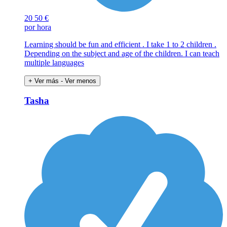
20
50 €
por hora
Learning should be fun and efficient . I take 1 to 2 children .
Depending on the subject and age of the children. I can teach
multiple languages
+ Ver más
- Ver menos
Tasha