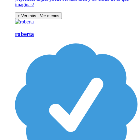
imaginas!
+ Ver más
- Ver menos
roberta