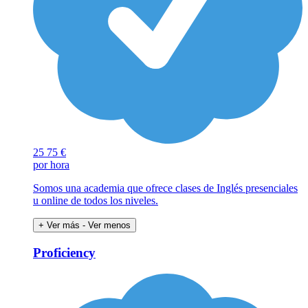
25
75 €
por hora
Somos una academia que ofrece clases de Inglés presenciales
u online de todos los niveles.
+ Ver más
- Ver menos
Proficiency