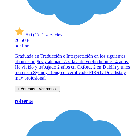
5,0
(1)
|
1 servicios
20
50 €
por hora
Graduada en Traducción e Interpretación en los siguientes
idiomas: inglés y alemán. Azafata de vuelo durante 14 años.
He vivido y trabajado 2 años en Oxford, 2 en Dublín y unos
meses en Sydney. Tengo el certificado FIRST. Detallista y
muy profesional.
+ Ver más
- Ver menos
roberta