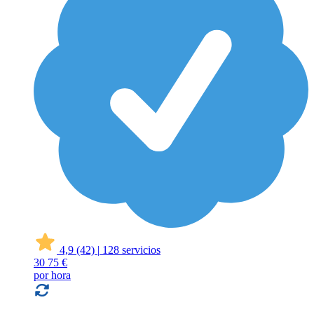
4,9
(42)
|
128 servicios
30
75 €
por hora