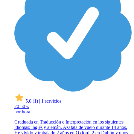
5,0
(1)
|
1 servicios
20
50 €
por hora
Graduada en Traducción e Interpretación en los siguientes
idiomas: inglés y alemán. Azafata de vuelo durante 14 años.
He vivido y trabajado 2 años en Oxford, 2 en Dublín y unos