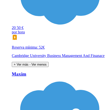
20
50 €
por hora
Reserva mínima: 52€
Cambridge University Business Management And Finanace
+ Ver más
- Ver menos
Maxim