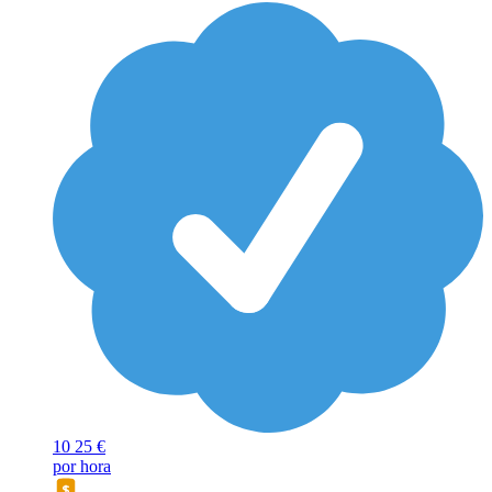
10
25 €
por hora