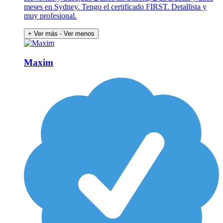
meses en Sydney. Tengo el certificado FIRST. Detallista y
muy profesional.
+ Ver más
- Ver menos
Maxim