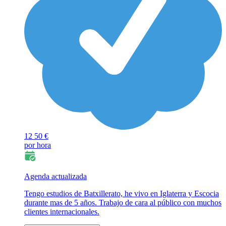
12
50 €
por hora
Agenda actualizada
Tengo estudios de Batxillerato, he vivo en Iglaterra y Escocia
durante mas de 5 años. Trabajo de cara al público con muchos
clientes internacionales.