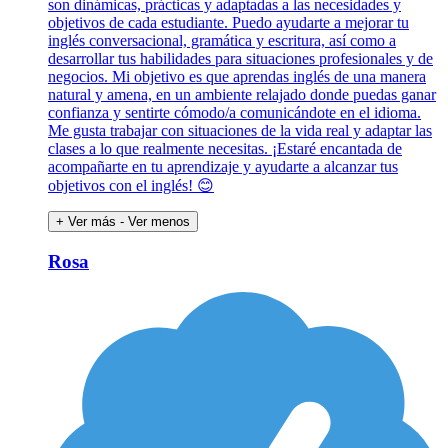
son dinámicas, prácticas y adaptadas a las necesidades y
objetivos de cada estudiante. Puedo ayudarte a mejorar tu
inglés conversacional, gramática y escritura, así como a
desarrollar tus habilidades para situaciones profesionales y de
negocios. Mi objetivo es que aprendas inglés de una manera
natural y amena, en un ambiente relajado donde puedas ganar
confianza y sentirte cómodo/a comunicándote en el idioma.
Me gusta trabajar con situaciones de la vida real y adaptar las
clases a lo que realmente necesitas. ¡Estaré encantada de
acompañarte en tu aprendizaje y ayudarte a alcanzar tus
objetivos con el inglés! 😊
+ Ver más
- Ver menos
Rosa