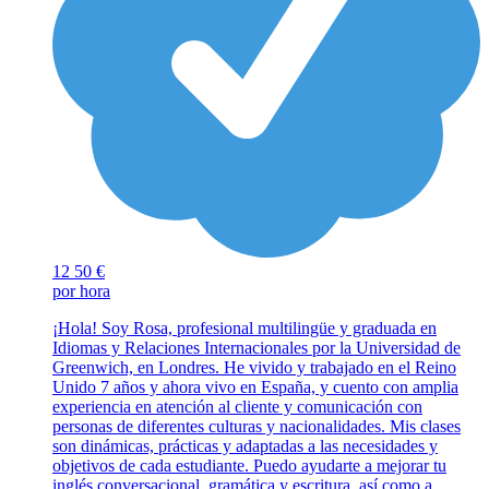
12
50 €
por hora
¡Hola! Soy Rosa, profesional multilingüe y graduada en
Idiomas y Relaciones Internacionales por la Universidad de
Greenwich, en Londres. He vivido y trabajado en el Reino
Unido 7 años y ahora vivo en España, y cuento con amplia
experiencia en atención al cliente y comunicación con
personas de diferentes culturas y nacionalidades. Mis clases
son dinámicas, prácticas y adaptadas a las necesidades y
objetivos de cada estudiante. Puedo ayudarte a mejorar tu
inglés conversacional, gramática y escritura, así como a