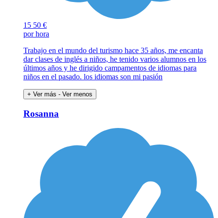
15
50 €
por hora
Trabajo en el mundo del turismo hace 35 años, me encanta
dar clases de inglés a niños, he tenido varios alumnos en los
últimos años y he dirigido campamentos de idiomas para
niños en el pasado. los idiomas son mi pasión
+ Ver más
- Ver menos
Rosanna