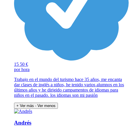
15
50 €
por hora
Trabajo en el mundo del turismo hace 35 años, me encanta
dar clases de inglés a niños, he tenido varios alumnos en los
últimos años y he dirigido campamentos de idiomas para
niños en el pasado. los idiomas son mi pasión
+ Ver más
- Ver menos
Andrés