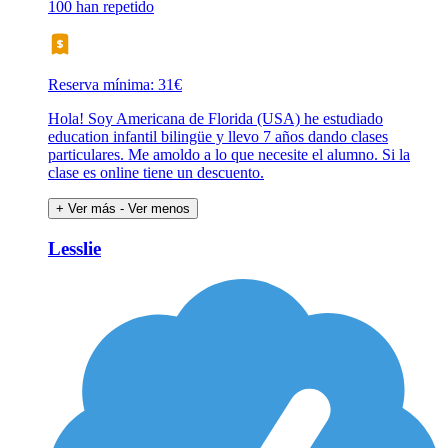
100 han repetido
Reserva mínima: 31€
Hola! Soy Americana de Florida (USA) he estudiado
education infantil bilingüe y llevo 7 años dando clases
particulares. Me amoldo a lo que necesite el alumno. Si la
clase es online tiene un descuento.
+ Ver más
- Ver menos
Lesslie