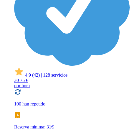
4,9
(42)
|
128 servicios
30
75 €
por hora
100 han repetido
Reserva mínima: 31€