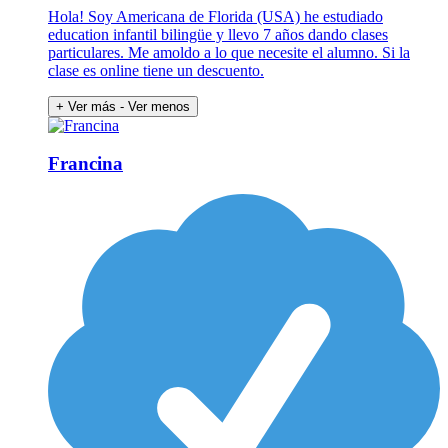
Hola! Soy Americana de Florida (USA) he estudiado
education infantil bilingüe y llevo 7 años dando clases
particulares. Me amoldo a lo que necesite el alumno. Si la
clase es online tiene un descuento.
+ Ver más
- Ver menos
Francina