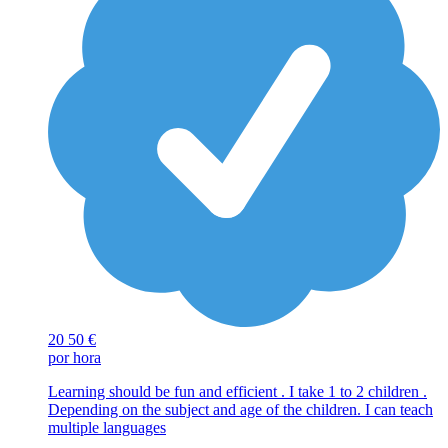
20
50 €
por hora
Learning should be fun and efficient . I take 1 to 2 children .
Depending on the subject and age of the children. I can teach
multiple languages