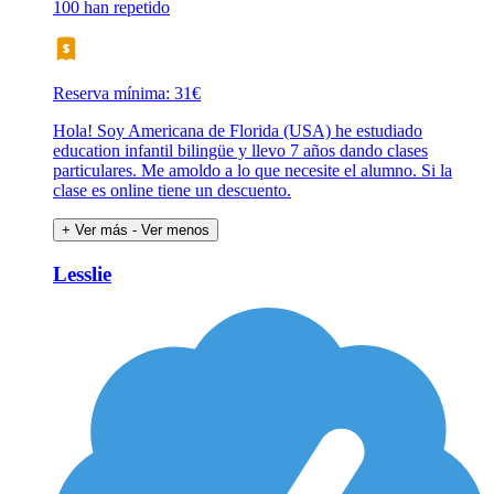
100 han repetido
Reserva mínima: 31€
Hola! Soy Americana de Florida (USA) he estudiado
education infantil bilingüe y llevo 7 años dando clases
particulares. Me amoldo a lo que necesite el alumno. Si la
clase es online tiene un descuento.
+ Ver más
- Ver menos
Lesslie