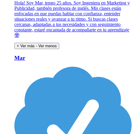
Hola! Soy Mar, tengo 25 años. Soy Ingeniera en Marketing y
Publicidad, también profesora de inglés. Mis clases están
enfocadas en que puedas hablar con confianza, entender
situaciones reales y avanzar a tu ritmo. Si buscas clases
cercanas, adaptadas a tus necesidades y con seguimiento
constante, estaré encantada de acompañarte en tu aprendizaje
🤓
+ Ver más
- Ver menos
Mar