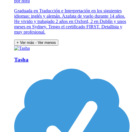
por hora
Graduada en Traducción e Interpretación en los siguientes
idiomas: inglés y alemán. Azafata de vuelo durante 14 años.
He vivido y trabajado 2 años en Oxford, 2 en Dublín y unos
meses en Sydney. Tengo el certificado FIRST. Detallista y
muy profesional.
+ Ver más
- Ver menos
Tasha