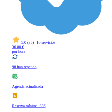
5,0
(35)
|
10 servicios
36
00 €
por hora
98 han repetido
Agenda actualizada
Reserva mínima: 33€