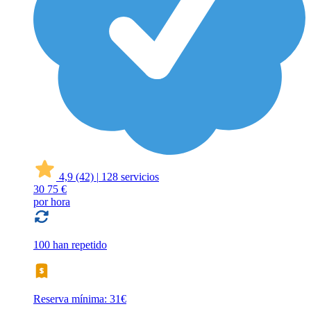
4,9
(42)
|
128 servicios
30
75 €
por hora
100 han repetido
Reserva mínima: 31€