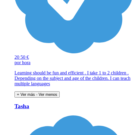
20
50 €
por hora
Learning should be fun and efficient . I take 1 to 2 children .
Depending on the subject and age of the children. I can teach
multiple languages
+ Ver más
- Ver menos
Tasha