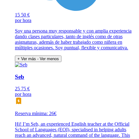
15
50 €
por hora
Soy una persona muy responsable y con amplia experiencia
dando clases particulares, tanto de inglés como de otras
asignaturas, además de haber trabajado como niñera en
múltiples ocasiones. Soy puntual, flexible y comunicativa.
+ Ver más
- Ver menos
Seb
25
75 €
por hora
Reserva mínima: 26€
Hi! I’m Seb, an experienced English teacher at the Official
School of Languages (EOI), specialised in helping adults
reach an advanced, natural command of the language. This