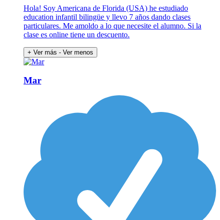
Hola! Soy Americana de Florida (USA) he estudiado
education infantil bilingüe y llevo 7 años dando clases
particulares. Me amoldo a lo que necesite el alumno. Si la
clase es online tiene un descuento.
+ Ver más
- Ver menos
Mar