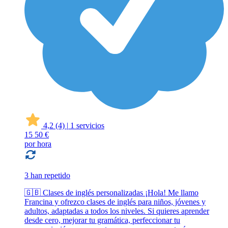
4,2
(4)
|
1 servicios
15
50 €
por hora
3 han repetido
🇬🇧 Clases de inglés personalizadas ¡Hola! Me llamo
Francina y ofrezco clases de inglés para niños, jóvenes y
adultos, adaptadas a todos los niveles. Si quieres aprender
desde cero, mejorar tu gramática, perfeccionar tu