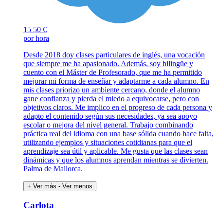
15
50 €
por hora
Desde 2018 doy clases particulares de inglés, una vocación
que siempre me ha apasionado. Además, soy bilingüe y
cuento con el Máster de Profesorado, que me ha permitido
mejorar mi forma de enseñar y adaptarme a cada alumno. En
mis clases priorizo un ambiente cercano, donde el alumno
gane confianza y pierda el miedo a equivocarse, pero con
objetivos claros. Me implico en el progreso de cada persona y
adapto el contenido según sus necesidades, ya sea apoyo
escolar o mejora del nivel general. Trabajo combinando
práctica real del idioma con una base sólida cuando hace falta,
utilizando ejemplos y situaciones cotidianas para que el
aprendizaje sea útil y aplicable. Me gusta que las clases sean
dinámicas y que los alumnos aprendan mientras se divierten.
Palma de Mallorca.
+ Ver más
- Ver menos
Carlota