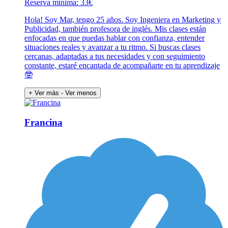
Reserva mínima: 33€
Hola! Soy Mar, tengo 25 años. Soy Ingeniera en Marketing y
Publicidad, también profesora de inglés. Mis clases están
enfocadas en que puedas hablar con confianza, entender
situaciones reales y avanzar a tu ritmo. Si buscas clases
cercanas, adaptadas a tus necesidades y con seguimiento
constante, estaré encantada de acompañarte en tu aprendizaje
🤓
+ Ver más
- Ver menos
Francina