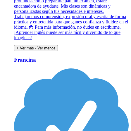
pronunciación o prepararte para un examen, estaré
encantado/a de ayudarte. Mis clases son dinámicas y
personalizadas según tus necesidades e intereses.
Trabajaremos comprensión, expresión oral y escrita de forma
práctica y entretenida para que ganes confianza y fluidez en el
idioma. 📩 Para más información, no dudes en escribirme.
¡Aprender inglés puede ser más fácil y divertido de lo que
imaginas!
+ Ver más
- Ver menos
Francina