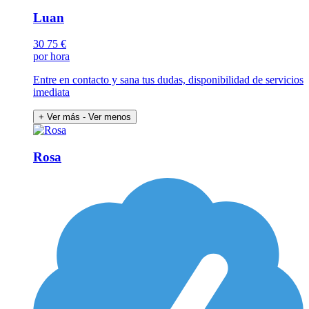
Luan
30
75 €
por hora
Entre en contacto y sana tus dudas, disponibilidad de servicios
imediata
+ Ver más
- Ver menos
Rosa