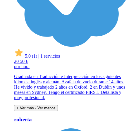
5,0
(1)
|
1 servicios
20
50 €
por hora
Graduada en Traducción e Interpretación en los siguientes
idiomas: inglés y alemán. Azafata de vuelo durante 14 años.
He vivido y trabajado 2 años en Oxford, 2 en Dublín y unos
meses en Sydney. Tengo el certificado FIRST. Detallista y
muy profesional.
+ Ver más
- Ver menos
roberta