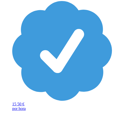
15
50 €
por hora