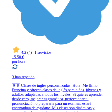
4,2
(4)
|
1 servicios
15
50 €
por hora
3 han repetido
🇬🇧 Clases de inglés personalizadas ¡Hola! Me llamo
Francina y ofrezco clases de inglés para niños, jóvenes y
adultos, adaptadas a todos los niveles. Si quieres aprender
desde cero, mejorar tu gramática, perfeccionar tu
pronunciación o prepararte para un examen, estaré
encantado/a de ayudarte. Mis clases son dinámicas y