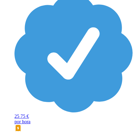
25
75 €
por hora