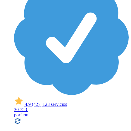
4,9
(42)
|
128 servicios
30
75 €
por hora