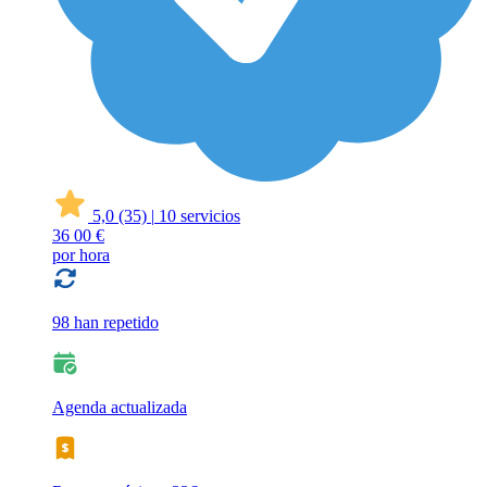
5,0
(35)
|
10 servicios
36
00 €
por hora
98 han repetido
Agenda actualizada