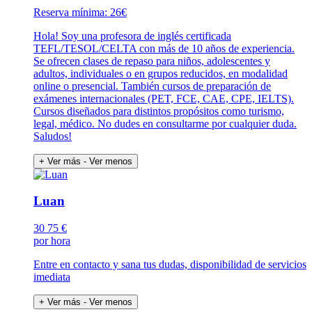
Reserva mínima: 26€
Hola! Soy una profesora de inglés certificada
TEFL/TESOL/CELTA con más de 10 años de experiencia.
Se ofrecen clases de repaso para niños, adolescentes y
adultos, individuales o en grupos reducidos, en modalidad
online o presencial. También cursos de preparación de
exámenes internacionales (PET, FCE, CAE, CPE, IELTS).
Cursos diseñados para distintos propósitos como turismo,
legal, médico. No dudes en consultarme por cualquier duda.
Saludos!
+ Ver más
- Ver menos
Luan
30
75 €
por hora
Entre en contacto y sana tus dudas, disponibilidad de servicios
imediata
+ Ver más
- Ver menos