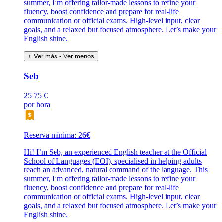
summer, I’m offering tailor-made lessons to refine your
fluency, boost confidence and prepare for real-life
communication or official exams. High-level input, clear
goals, and a relaxed but focused atmosphere. Let’s make your
English shine.
+ Ver más
- Ver menos
Seb
25
75 €
por hora
Reserva mínima: 26€
Hi! I’m Seb, an experienced English teacher at the Official
School of Languages (EOI), specialised in helping adults
reach an advanced, natural command of the language. This
summer, I’m offering tailor-made lessons to refine your
fluency, boost confidence and prepare for real-life
communication or official exams. High-level input, clear
goals, and a relaxed but focused atmosphere. Let’s make your
English shine.