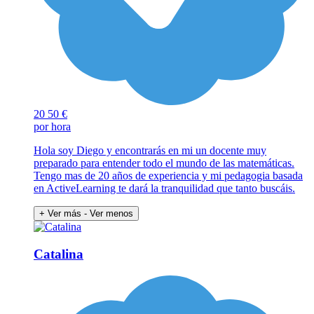
20
50 €
por hora
Hola soy Diego y encontrarás en mi un docente muy
preparado para entender todo el mundo de las matemáticas.
Tengo mas de 20 años de experiencia y mi pedagogia basada
en ActiveLearning te dará la tranquilidad que tanto buscáis.
+ Ver más
- Ver menos
Catalina