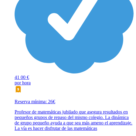
41
00 €
por hora
Reserva mínima: 26€
Profesor de matemáticas jubilado que asegura resultados en
pequeños grupos de repaso del mismo colegio. La dinámica
de grupo pequeño ayuda a que sea más ameno el aprendizaje.
La vía es hacer disfrutar de las matemáticas