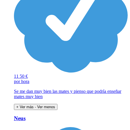
11
50 €
por hora
Se me dan muy bien las mates y pienso que podría enseñar
mates muy bien
+ Ver más
- Ver menos
Neus