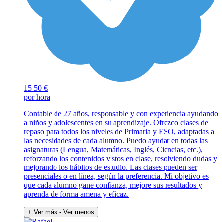
15
50 €
por hora
Contable de 27 años, responsable y con experiencia ayudando
a niños y adolescentes en su aprendizaje. Ofrezco clases de
repaso para todos los niveles de Primaria y ESO, adaptadas a
las necesidades de cada alumno. Puedo ayudar en todas las
asignaturas (Lengua, Matemáticas, Inglés, Ciencias, etc.),
reforzando los contenidos vistos en clase, resolviendo dudas y
mejorando los hábitos de estudio. Las clases pueden ser
presenciales o en línea, según la preferencia. Mi objetivo es
que cada alumno gane confianza, mejore sus resultados y
aprenda de forma amena y eficaz.
+ Ver más
- Ver menos