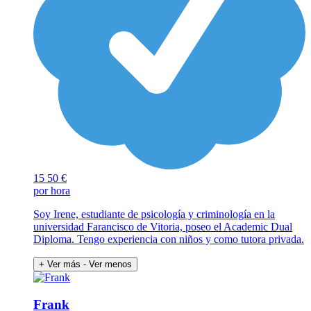
15
50 €
por hora
Soy Irene, estudiante de psicología y criminología en la
universidad Farancisco de Vitoria, poseo el Academic Dual
Diploma. Tengo experiencia con niños y como tutora privada.
+ Ver más
- Ver menos
Frank