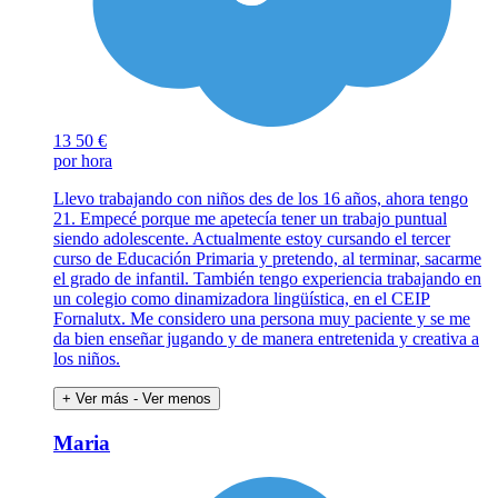
13
50 €
por hora
Llevo trabajando con niños des de los 16 años, ahora tengo
21. Empecé porque me apetecía tener un trabajo puntual
siendo adolescente. Actualmente estoy cursando el tercer
curso de Educación Primaria y pretendo, al terminar, sacarme
el grado de infantil. También tengo experiencia trabajando en
un colegio como dinamizadora lingüística, en el CEIP
Fornalutx. Me considero una persona muy paciente y se me
da bien enseñar jugando y de manera entretenida y creativa a
los niños.
+ Ver más
- Ver menos
Maria