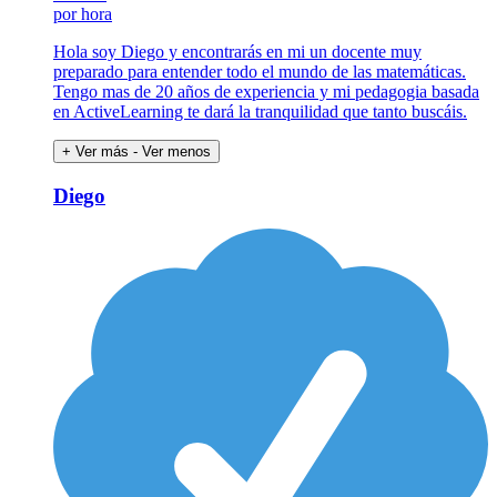
por hora
Hola soy Diego y encontrarás en mi un docente muy
preparado para entender todo el mundo de las matemáticas.
Tengo mas de 20 años de experiencia y mi pedagogia basada
en ActiveLearning te dará la tranquilidad que tanto buscáis.
+ Ver más
- Ver menos
Diego