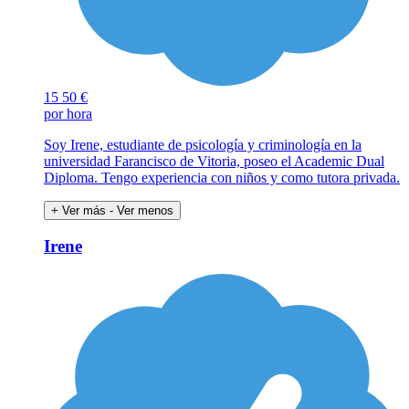
15
50 €
por hora
Soy Irene, estudiante de psicología y criminología en la
universidad Farancisco de Vitoria, poseo el Academic Dual
Diploma. Tengo experiencia con niños y como tutora privada.
+ Ver más
- Ver menos
Irene