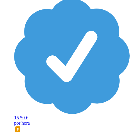
15
50 €
por hora