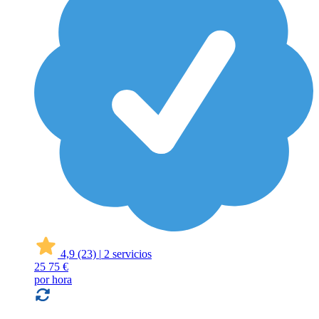
4,9
(23)
|
2 servicios
25
75 €
por hora