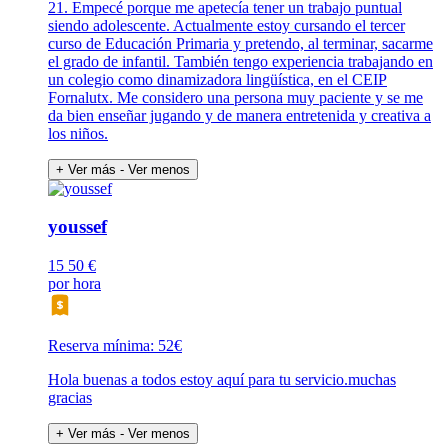
21. Empecé porque me apetecía tener un trabajo puntual
siendo adolescente. Actualmente estoy cursando el tercer
curso de Educación Primaria y pretendo, al terminar, sacarme
el grado de infantil. También tengo experiencia trabajando en
un colegio como dinamizadora lingüística, en el CEIP
Fornalutx. Me considero una persona muy paciente y se me
da bien enseñar jugando y de manera entretenida y creativa a
los niños.
+ Ver más
- Ver menos
youssef
15
50 €
por hora
Reserva mínima: 52€
Hola buenas a todos estoy aquí para tu servicio.muchas
gracias
+ Ver más
- Ver menos