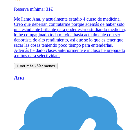
Reserva mínima: 31€
Me llamo Ana, y actualmente estudio 4 curso de medicina.
Creo que deberían contratarme porque además de haber sido
una estudiante brillante para poder estar estudiando medicina,
lo he compaginado toda mi vida hasta actualmente con ser
deportista de alto rendimiento, así que se lo que es tener que
sacar las cosas teniendo poco tiempo para entenderlas.
Además he dado clases anteriormente e incluso he preparado
a niños para selectividad.
+ Ver más
- Ver menos
Ana