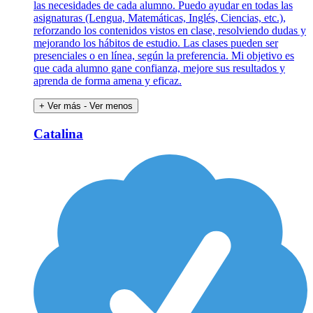
las necesidades de cada alumno. Puedo ayudar en todas las
asignaturas (Lengua, Matemáticas, Inglés, Ciencias, etc.),
reforzando los contenidos vistos en clase, resolviendo dudas y
mejorando los hábitos de estudio. Las clases pueden ser
presenciales o en línea, según la preferencia. Mi objetivo es
que cada alumno gane confianza, mejore sus resultados y
aprenda de forma amena y eficaz.
+ Ver más
- Ver menos
Catalina