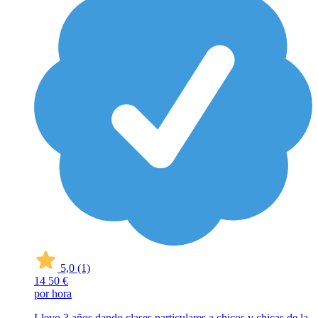
5,0
(1)
14
50 €
por hora
Llevo 3 años dando clases particulares a chicos y chicas de la