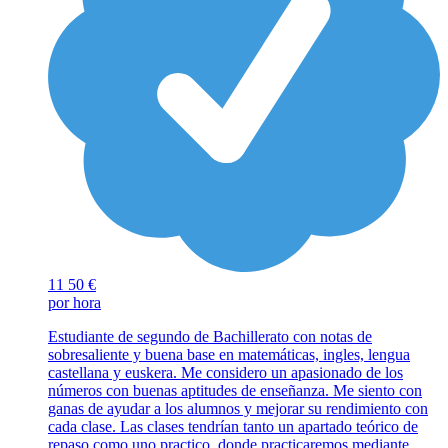
11
50 €
por hora
Estudiante de segundo de Bachillerato con notas de
sobresaliente y buena base en matemáticas, ingles, lengua
castellana y euskera. Me considero un apasionado de los
números con buenas aptitudes de enseñanza. Me siento con
ganas de ayudar a los alumnos y mejorar su rendimiento con
cada clase. Las clases tendrían tanto un apartado teórico de
repaso como uno practico, donde practicaremos mediante