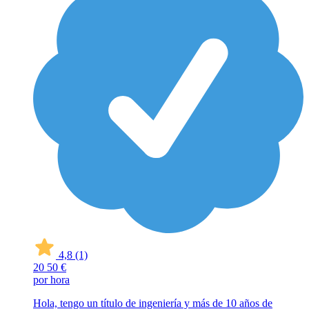
4,8
(1)
20
50 €
por hora
Hola, tengo un título de ingeniería y más de 10 años de