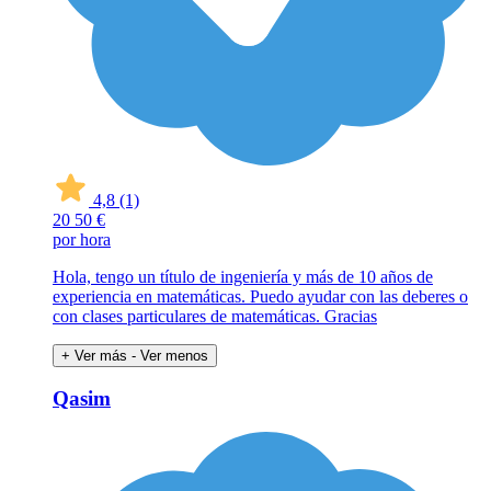
4,8
(1)
20
50 €
por hora
Hola, tengo un título de ingeniería y más de 10 años de
experiencia en matemáticas. Puedo ayudar con las deberes o
con clases particulares de matemáticas. Gracias
+ Ver más
- Ver menos
Qasim