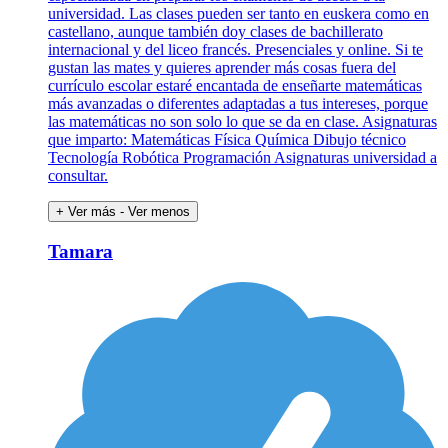
universidad. Las clases pueden ser tanto en euskera como en
castellano, aunque también doy clases de bachillerato
internacional y del liceo francés. Presenciales y online. Si te
gustan las mates y quieres aprender más cosas fuera del
currículo escolar estaré encantada de enseñarte matemáticas
más avanzadas o diferentes adaptadas a tus intereses, porque
las matemáticas no son solo lo que se da en clase. Asignaturas
que imparto: Matemáticas Física Química Dibujo técnico
Tecnología Robótica Programación Asignaturas universidad a
consultar.
+ Ver más
- Ver menos
Tamara