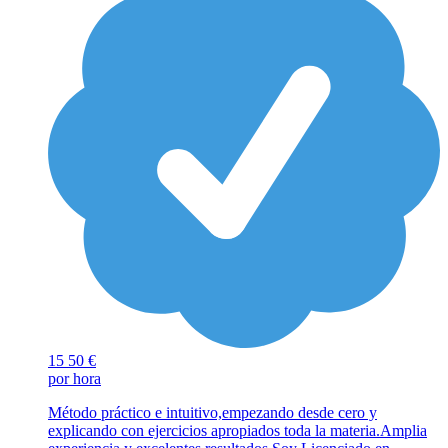
15
50 €
por hora
Método práctico e intuitivo,empezando desde cero y
explicando con ejercicios apropiados toda la materia.Amplia