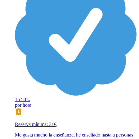
15
50 €
por hora
Reserva mínima: 31€
Me gusta mucho la enseñanza, he enseñado hasta a personas