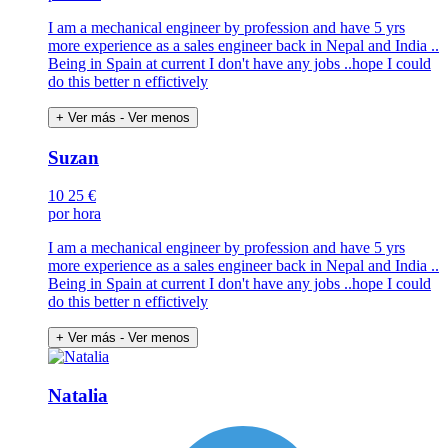
I am a mechanical engineer by profession and have 5 yrs
more experience as a sales engineer back in Nepal and India ..
Being in Spain at current I don't have any jobs ..hope I could
do this better n effictively
+ Ver más
- Ver menos
Suzan
10
25 €
por hora
I am a mechanical engineer by profession and have 5 yrs
more experience as a sales engineer back in Nepal and India ..
Being in Spain at current I don't have any jobs ..hope I could
do this better n effictively
+ Ver más
- Ver menos
Natalia