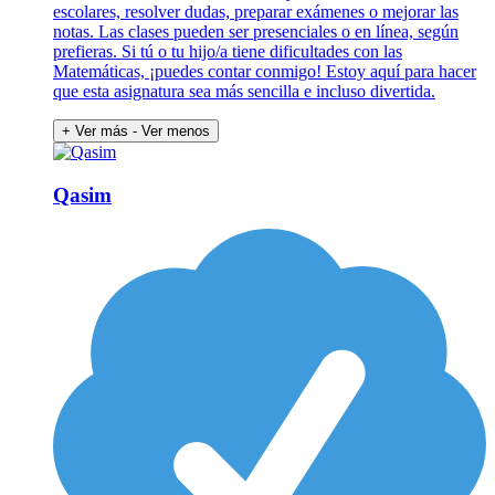
escolares, resolver dudas, preparar exámenes o mejorar las
notas. Las clases pueden ser presenciales o en línea, según
prefieras. Si tú o tu hijo/a tiene dificultades con las
Matemáticas, ¡puedes contar conmigo! Estoy aquí para hacer
que esta asignatura sea más sencilla e incluso divertida.
+ Ver más
- Ver menos
Qasim