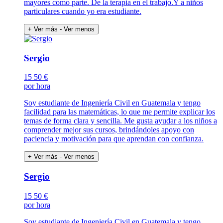
mayores como parte. De la terapia en el trabajo.Y a niños
particulares cuando yo era estudiante.
+ Ver más
- Ver menos
Sergio
15
50 €
por hora
Soy estudiante de Ingeniería Civil en Guatemala y tengo
facilidad para las matemáticas, lo que me permite explicar los
temas de forma clara y sencilla. Me gusta ayudar a los niños a
comprender mejor sus cursos, brindándoles apoyo con
paciencia y motivación para que aprendan con confianza.
+ Ver más
- Ver menos
Sergio
15
50 €
por hora
Soy estudiante de Ingeniería Civil en Guatemala y tengo