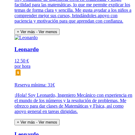
facilidad para las matemáticas, lo que me permite explicar los
temas de forma clara y sencilla. Me gusta ayudar a los niños a
comprender mejor sus cursos, brindándoles apoyo con
paciencia y motivación para que aprendan con confianza.
+ Ver más
- Ver menos
Leonardo
12
50 €
por hora
Reserva mínima: 31€
¡Hola! Soy Leonardo, Ingeniero Mecánico con experiencia en
el mundo de los números y la resolución de problemas. Me
ofrezco para dar clases de Matemáticas y Física, así como
apoyo general en tareas dirigidas.
+ Ver más
- Ver menos
Leonardo