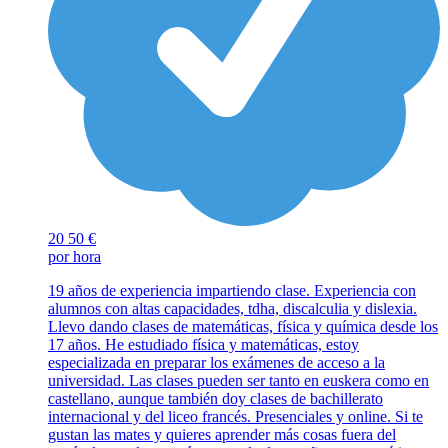
20
50 €
por hora
19 años de experiencia impartiendo clase. Experiencia con
alumnos con altas capacidades, tdha, discalculia y dislexia.
Llevo dando clases de matemáticas, física y química desde los
17 años. He estudiado física y matemáticas, estoy
especializada en preparar los exámenes de acceso a la
universidad. Las clases pueden ser tanto en euskera como en
castellano, aunque también doy clases de bachillerato
internacional y del liceo francés. Presenciales y online. Si te
gustan las mates y quieres aprender más cosas fuera del