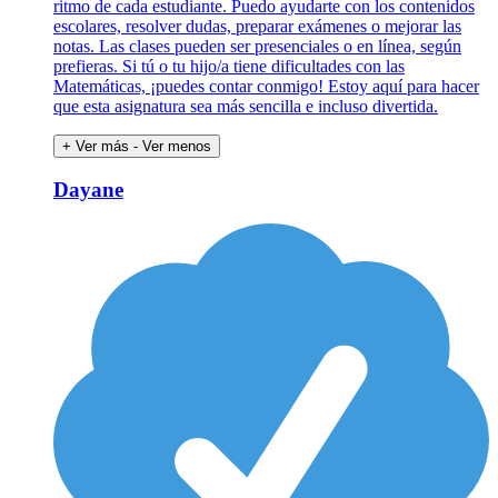
ritmo de cada estudiante. Puedo ayudarte con los contenidos
escolares, resolver dudas, preparar exámenes o mejorar las
notas. Las clases pueden ser presenciales o en línea, según
prefieras. Si tú o tu hijo/a tiene dificultades con las
Matemáticas, ¡puedes contar conmigo! Estoy aquí para hacer
que esta asignatura sea más sencilla e incluso divertida.
+ Ver más
- Ver menos
Dayane