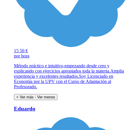
15
50 €
por hora
Método práctico e intuitivo,empezando desde cero y
explicando con ejercicios apropiados toda la materia.Amplia
experiencia y excelentes resultados.Soy Licenciado en
Economía por la UPV con el Curso de Adaptación al
Profesorado.
+ Ver más
- Ver menos
Eduardo