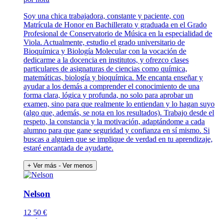
Soy una chica trabajadora, constante y paciente, con
Matrícula de Honor en Bachillerato y graduada en el Grado
Profesional de Conservatorio de Música en la especialidad de
Viola. Actualmente, estudio el grado universitario de
Bioquímica y Biología Molecular con la vocación de
dedicarme a la docencia en institutos, y ofrezco clases
particulares de asignaturas de ciencias como química,
matemáticas, biología y bioquímica. Me encanta enseñar y
ayudar a los demás a comprender el conocimiento de una
forma clara, lógica y profunda, no solo para aprobar un
examen, sino para que realmente lo entiendan y lo hagan suyo
(algo que, además, se nota en los resultados). Trabajo desde el
respeto, la constancia y la motivación, adaptándome a cada
alumno para que gane seguridad y confianza en sí mismo. Si
buscas a alguien que se implique de verdad en tu aprendizaje,
estaré encantada de ayudarte.
+ Ver más
- Ver menos
Nelson
12
50 €