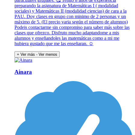
particulares grupales. 🥰 Tengo 8 años de experiencia
preparando la asignatura de Matemáticas I ( modalidad
sociales) y Matemáticas II (modalidad ciencias) de cara a la
PAU. Doy clases en grupo con minimo de 2 personas y un
máximo de 5. (El precio varia según el número de alumnos)
Podeis contactarme sin compromiso para saber más sobre las
clases que ofrezco. Disfruto mucho adaptandome a mis
alumnos y enseñandoles las matemáticas como a mi me
hubiera gustado que me las enseñaran. ☺️
+ Ver más
- Ver menos
Ainara