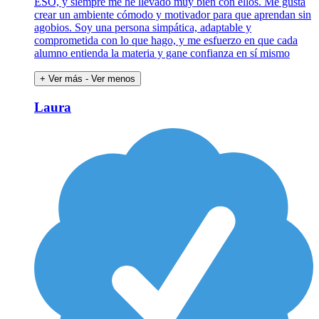
ESO, y siempre me he llevado muy bien con ellos. Me gusta
crear un ambiente cómodo y motivador para que aprendan sin
agobios. Soy una persona simpática, adaptable y
comprometida con lo que hago, y me esfuerzo en que cada
alumno entienda la materia y gane confianza en sí mismo
+ Ver más
- Ver menos
Laura