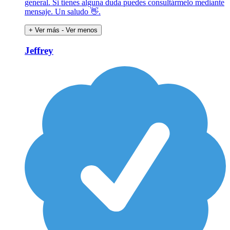
general. Si tienes alguna duda puedes consultármelo mediante
mensaje. Un saludo 👋.
+ Ver más
- Ver menos
Jeffrey