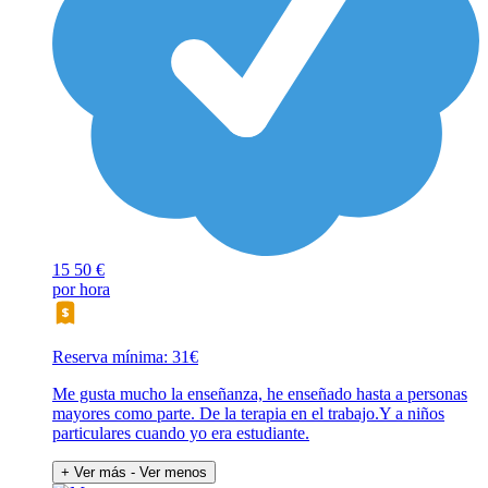
15
50 €
por hora
Reserva mínima: 31€
Me gusta mucho la enseñanza, he enseñado hasta a personas
mayores como parte. De la terapia en el trabajo.Y a niños
particulares cuando yo era estudiante.
+ Ver más
- Ver menos