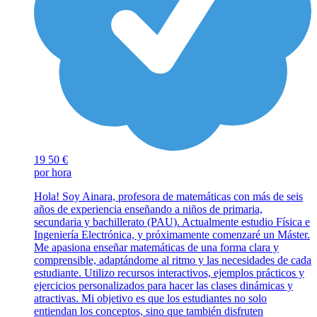
19
50 €
por hora
Hola! Soy Ainara, profesora de matemáticas con más de seis
años de experiencia enseñando a niños de primaria,
secundaria y bachillerato (PAU). Actualmente estudio Física e
Ingeniería Electrónica, y próximamente comenzaré un Máster.
Me apasiona enseñar matemáticas de una forma clara y
comprensible, adaptándome al ritmo y las necesidades de cada
estudiante. Utilizo recursos interactivos, ejemplos prácticos y
ejercicios personalizados para hacer las clases dinámicas y
atractivas. Mi objetivo es que los estudiantes no solo
entiendan los conceptos, sino que también disfruten