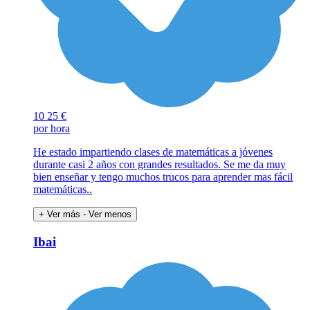
10
25 €
por hora
He estado impartiendo clases de matemáticas a jóvenes
durante casi 2 años con grandes resultados. Se me da muy
bien enseñar y tengo muchos trucos para aprender mas fácil
matemáticas..
+ Ver más
- Ver menos
Ibai