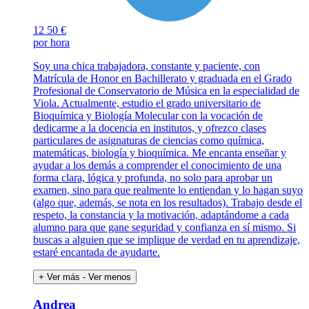
12
50 €
por hora
Soy una chica trabajadora, constante y paciente, con
Matrícula de Honor en Bachillerato y graduada en el Grado
Profesional de Conservatorio de Música en la especialidad de
Viola. Actualmente, estudio el grado universitario de
Bioquímica y Biología Molecular con la vocación de
dedicarme a la docencia en institutos, y ofrezco clases
particulares de asignaturas de ciencias como química,
matemáticas, biología y bioquímica. Me encanta enseñar y
ayudar a los demás a comprender el conocimiento de una
forma clara, lógica y profunda, no solo para aprobar un
examen, sino para que realmente lo entiendan y lo hagan suyo
(algo que, además, se nota en los resultados). Trabajo desde el
respeto, la constancia y la motivación, adaptándome a cada
alumno para que gane seguridad y confianza en sí mismo. Si
buscas a alguien que se implique de verdad en tu aprendizaje,
estaré encantada de ayudarte.
+ Ver más
- Ver menos
Andrea