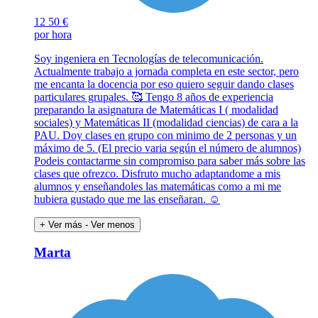
12
50 €
por hora
Soy ingeniera en Tecnologías de telecomunicación.
Actualmente trabajo a jornada completa en este sector, pero
me encanta la docencia por eso quiero seguir dando clases
particulares grupales. 🥰 Tengo 8 años de experiencia
preparando la asignatura de Matemáticas I ( modalidad
sociales) y Matemáticas II (modalidad ciencias) de cara a la
PAU. Doy clases en grupo con minimo de 2 personas y un
máximo de 5. (El precio varia según el número de alumnos)
Podeis contactarme sin compromiso para saber más sobre las
clases que ofrezco. Disfruto mucho adaptandome a mis
alumnos y enseñandoles las matemáticas como a mi me
hubiera gustado que me las enseñaran. ☺️
+ Ver más
- Ver menos
Marta