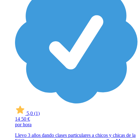
5,0
(1)
14
50 €
por hora
Llevo 3 años dando clases particulares a chicos y chicas de la