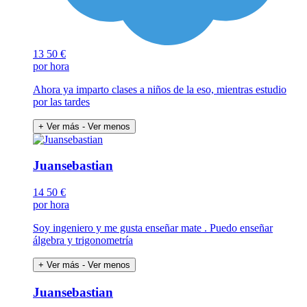
13
50 €
por hora
Ahora ya imparto clases a niños de la eso, mientras estudio
por las tardes
+ Ver más
- Ver menos
Juansebastian
14
50 €
por hora
Soy ingeniero y me gusta enseñar mate . Puedo enseñar
álgebra y trigonometría
+ Ver más
- Ver menos
Juansebastian