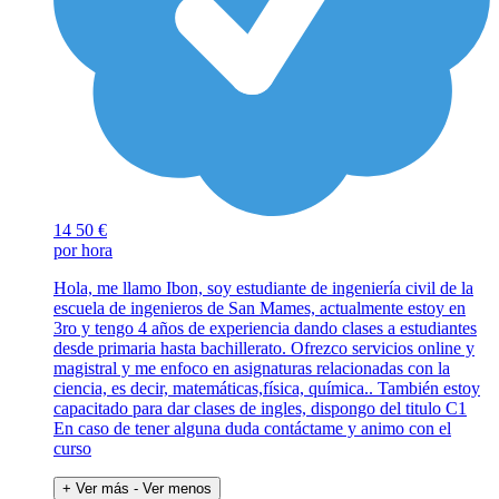
14
50 €
por hora
Hola, me llamo Ibon, soy estudiante de ingeniería civil de la
escuela de ingenieros de San Mames, actualmente estoy en
3ro y tengo 4 años de experiencia dando clases a estudiantes
desde primaria hasta bachillerato. Ofrezco servicios online y
magistral y me enfoco en asignaturas relacionadas con la
ciencia, es decir, matemáticas,física, química.. También estoy
capacitado para dar clases de ingles, dispongo del titulo C1
En caso de tener alguna duda contáctame y animo con el
curso
+ Ver más
- Ver menos