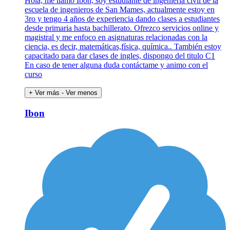
Hola, me llamo Ibon, soy estudiante de ingeniería civil de la
escuela de ingenieros de San Mames, actualmente estoy en
3ro y tengo 4 años de experiencia dando clases a estudiantes
desde primaria hasta bachillerato. Ofrezco servicios online y
magistral y me enfoco en asignaturas relacionadas con la
ciencia, es decir, matemáticas,física, química.. También estoy
capacitado para dar clases de ingles, dispongo del titulo C1
En caso de tener alguna duda contáctame y animo con el
curso
+ Ver más
- Ver menos
Ibon