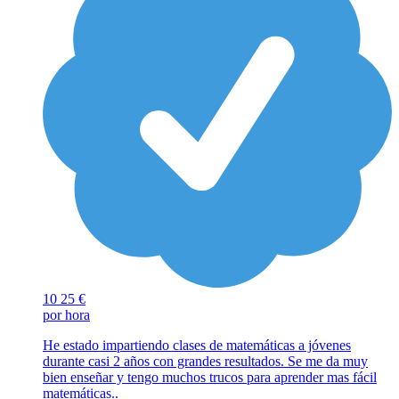
10
25 €
por hora
He estado impartiendo clases de matemáticas a jóvenes
durante casi 2 años con grandes resultados. Se me da muy
bien enseñar y tengo muchos trucos para aprender mas fácil
matemáticas..