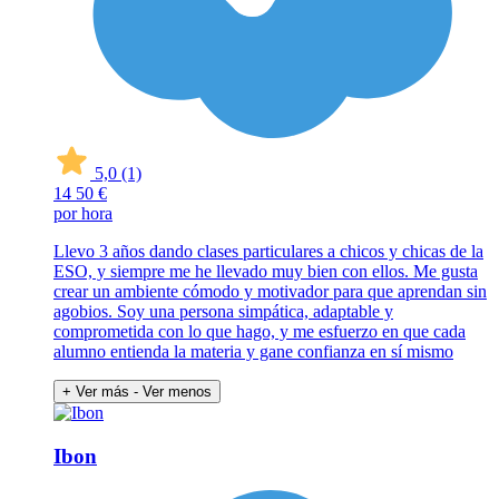
5,0
(1)
14
50 €
por hora
Llevo 3 años dando clases particulares a chicos y chicas de la
ESO, y siempre me he llevado muy bien con ellos. Me gusta
crear un ambiente cómodo y motivador para que aprendan sin
agobios. Soy una persona simpática, adaptable y
comprometida con lo que hago, y me esfuerzo en que cada
alumno entienda la materia y gane confianza en sí mismo
+ Ver más
- Ver menos
Ibon