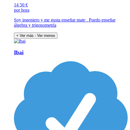
14
50 €
por hora
Soy ingeniero y me gusta enseñar mate . Puedo enseñar
álgebra y trigonometría
+ Ver más
- Ver menos
Ibai