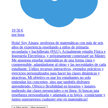
19
50 €
por hora
Hola! Soy Ainara, profesora de matemáticas con más de seis
años de experiencia enseñando a niños de primaria,
secundaria y bachillerato (PAU). Actualmente estudio Física e
Ingeniería Electrónica, y próximamente comenzaré un Máster.
Me apasiona enseñar matemáticas de una forma clara y
comprensible, adaptándome al ritmo y las necesidades de cada
estudiante. Utilizo recursos interactivos, ejemplos prácticos y
ejercicios personalizados para hacer las clases dinámicas y
atractivas. Mi objetivo es que los estudiantes no solo
entiendan los conceptos, sino que también disfruten
aprendiendo. Ofrezco flexibilidad en horarios y lugares,
pudiendo dar clases presenciales o en línea. Si buscas una
enseñanza personalizada y adaptada a tu hijo/a, ¡contáctame y
juntos superaremos cualquier reto en matemáticas!
+ Ver más
- Ver menos