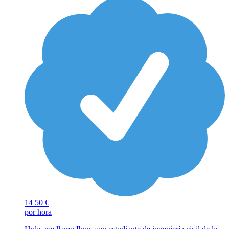
14
50 €
por hora