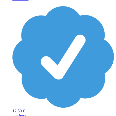
12
50 €
por hora