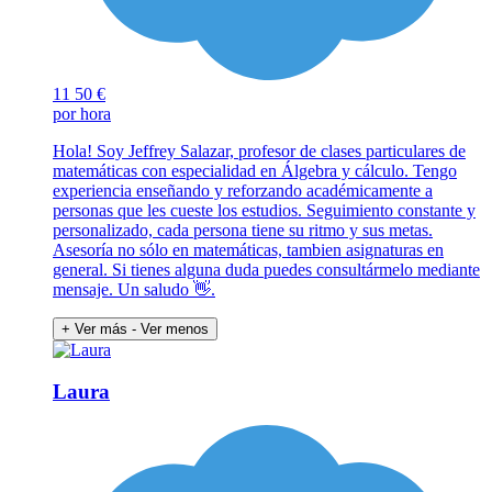
11
50 €
por hora
Hola! Soy Jeffrey Salazar, profesor de clases particulares de
matemáticas con especialidad en Álgebra y cálculo. Tengo
experiencia enseñando y reforzando académicamente a
personas que les cueste los estudios. Seguimiento constante y
personalizado, cada persona tiene su ritmo y sus metas.
Asesoría no sólo en matemáticas, tambien asignaturas en
general. Si tienes alguna duda puedes consultármelo mediante
mensaje. Un saludo 👋.
+ Ver más
- Ver menos
Laura