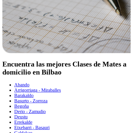
Encuentra las mejores Clases de Mates a
domicilio en Bilbao
Abando
Arrigorriaga - Miraballes
Barakaldo
Basurto - Zorroza
Begoña
Derio - Zamudio
Deustu
Errekalde
Etxebarri - Basauri
Galdakao