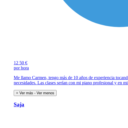
12
50 €
por hora
Me llamo Carmen, tengo más de 10 años de experiencia tocando e
necesidades. Las clases serían con mi piano profesional y en m
+ Ver más
- Ver menos
Saja