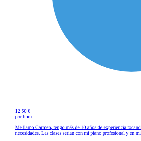
12
50 €
por hora
Me llamo Carmen, tengo más de 10 años de experiencia tocando e
necesidades. Las clases serían con mi piano profesional y en m