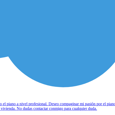
l piano a nivel profesional. Deseo compaginar mi pasión por el piano,
i vivienda. No dudas contactar conmigo para cualquier duda.