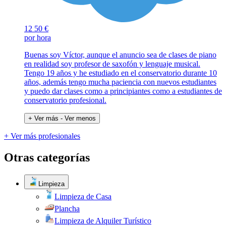
12
50 €
por hora
Buenas soy Víctor, aunque el anuncio sea de clases de piano
en realidad soy profesor de saxofón y lenguaje musical.
Tengo 19 años y he estudiado en el conservatorio durante 10
años, además tengo mucha paciencia con nuevos estudiantes
y puedo dar clases como a principiantes como a estudiantes de
conservatorio profesional.
+ Ver más
- Ver menos
+ Ver más profesionales
Otras categorías
Limpieza
Limpieza de Casa
Plancha
Limpieza de Alquiler Turístico