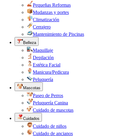
Pequeñas Reformas
Mudanzas y portes
Climatización
Cerrajero
Mantenimiento de Piscinas
Belleza
Maquillaje
Depilación
Estética Facial
Manicura/Pedicura
Peluquería
Mascotas
Paseo de Perros
Peluquería Canina
Cuidado de mascotas
Cuidados
Cuidado de niños
Cuidado de ancianos