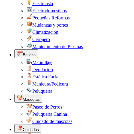
Electricista
Electrodomésticos
Pequeñas Reformas
Mudanzas y portes
Climatización
Cerrajero
Mantenimiento de Piscinas
Belleza
Maquillaje
Depilación
Estética Facial
Manicura/Pedicura
Peluquería
Mascotas
Paseo de Perros
Peluquería Canina
Cuidado de mascotas
Cuidados