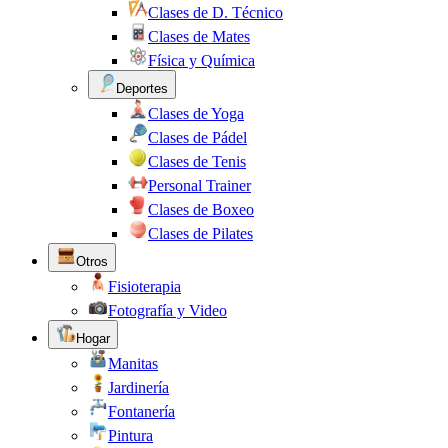
Clases de D. Técnico
Clases de Mates
Física y Química
Deportes
Clases de Yoga
Clases de Pádel
Clases de Tenis
Personal Trainer
Clases de Boxeo
Clases de Pilates
Otros
Fisioterapia
Fotografía y Video
Hogar
Manitas
Jardinería
Fontanería
Pintura