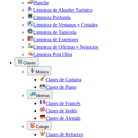
Plancha
Limpieza de Alquiler Turístico
Limpieza Profunda
Limpieza de Ventanas y Cristales
Limpieza de Tapicería
Limpieza de Exteriores
Limpieza de Oficinas y Negocios
Limpieza Post Obra
Clases
Música
Clases de Guitarra
Clases de Piano
Idiomas
Clases de Francés
Clases de Inglés
Clases de Alemán
Colegio
Clases de Refuerzo