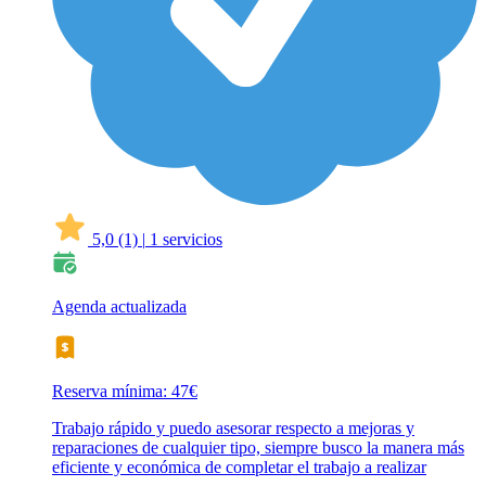
5,0
(1)
|
1 servicios
Agenda actualizada
Reserva mínima: 47€
Trabajo rápido y puedo asesorar respecto a mejoras y
reparaciones de cualquier tipo, siempre busco la manera más
eficiente y económica de completar el trabajo a realizar