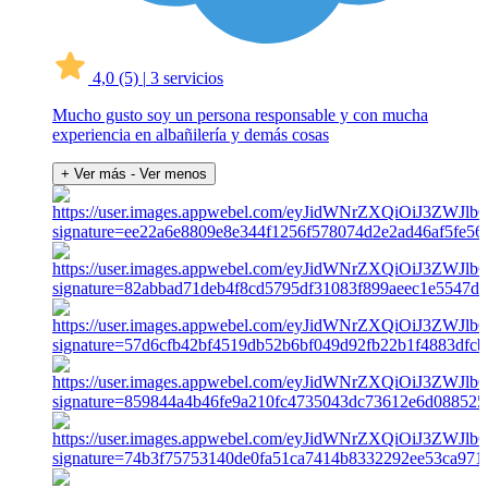
4,0
(5)
|
3 servicios
Mucho gusto soy un persona responsable y con mucha
experiencia en albañilería y demás cosas
+ Ver más
- Ver menos