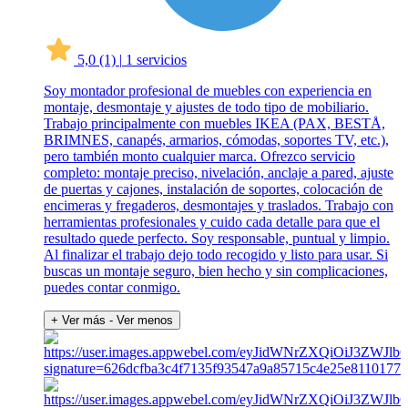
5,0
(1)
|
1 servicios
Soy montador profesional de muebles con experiencia en
montaje, desmontaje y ajustes de todo tipo de mobiliario.
Trabajo principalmente con muebles IKEA (PAX, BESTÅ,
BRIMNES, canapés, armarios, cómodas, soportes TV, etc.),
pero también monto cualquier marca. Ofrezco servicio
completo: montaje preciso, nivelación, anclaje a pared, ajuste
de puertas y cajones, instalación de soportes, colocación de
encimeras y fregaderos, desmontajes y traslados. Trabajo con
herramientas profesionales y cuido cada detalle para que el
resultado quede perfecto. Soy responsable, puntual y limpio.
Al finalizar el trabajo dejo todo recogido y listo para usar. Si
buscas un montaje seguro, bien hecho y sin complicaciones,
puedes contar conmigo.
+ Ver más
- Ver menos