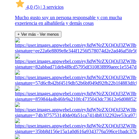
4,0
(5)
|
3 servicios
Mucho gusto soy un persona responsable y con mucha
experiencia en albañilería y demás cosas
+ Ver más
- Ver menos