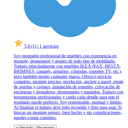
5,0
(1)
|
1 servicios
Soy montador profesional de muebles con experiencia en
montaje, desmontaje y ajustes de todo tipo de mobiliario.
Trabajo principalmente con muebles IKEA (PAX, BESTÅ,
BRIMNES, canapés, armarios, cómodas, soportes TV, etc.),
pero también monto cualquier marca. Ofrezco servicio
completo: montaje preciso, nivelación, anclaje a pared, ajuste
de puertas y cajones, instalación de soportes, colocación de
encimeras y fregaderos, desmontajes y traslados. Trabajo con
herramientas profesionales y cuido cada detalle para que el
resultado quede perfecto. Soy responsable, puntual y limpio.
Al finalizar el trabajo dejo todo recogido y listo para usar. Si
buscas un montaje seguro, bien hecho y sin complicaciones,
puedes contar conmigo.
+ Ver más
- Ver menos