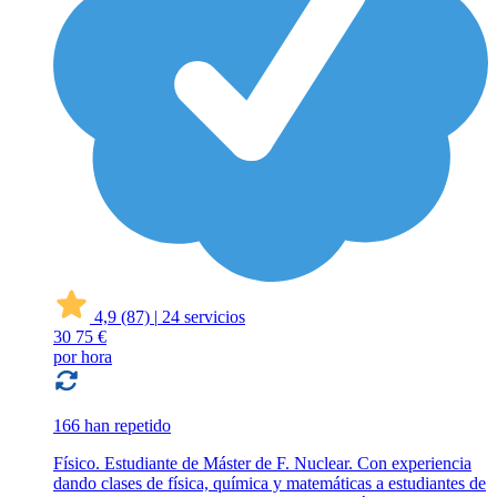
4,9
(87)
|
24 servicios
30
75 €
por hora
166 han repetido
Físico. Estudiante de Máster de F. Nuclear. Con experiencia
dando clases de física, química y matemáticas a estudiantes de