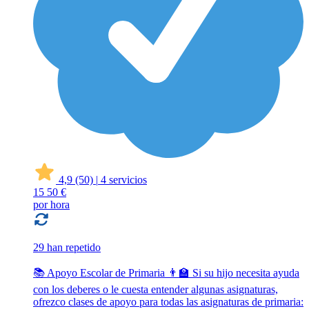
4,9
(50)
|
4 servicios
15
50 €
por hora
29 han repetido
📚 Apoyo Escolar de Primaria 👨‍🏫 Si su hijo necesita ayuda
con los deberes o le cuesta entender algunas asignaturas,
ofrezco clases de apoyo para todas las asignaturas de primaria: