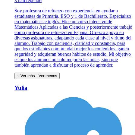
3 han repetido
Soy profesora de refuerzo con experiencia en ayudar a
estudiantes de Primaria, ESO y 1 de Bachillerato. Especializo
en matemáticas e inglés. Hice un curso intensivo de
Matemáticas Aplicadas a las Ciencias y posteriormente trabajé
como profesora de refuerzo en España. Ofrezco apoyo en
diversas asignaturas, adaptando cada clase al nivel y ritmo del
alumno. Trabajo con paciencia, claridad y constancia, para
que los estudiantes comprendan mejor los contenidos, ganen
seguridad y adquieran buenos hábitos de estudio. Mi objetivo
es que los alumnos no solo mejoren las notas, sino que
también aprendan a disfrutar el proceso de aprender.
+ Ver más
- Ver menos
Yulia