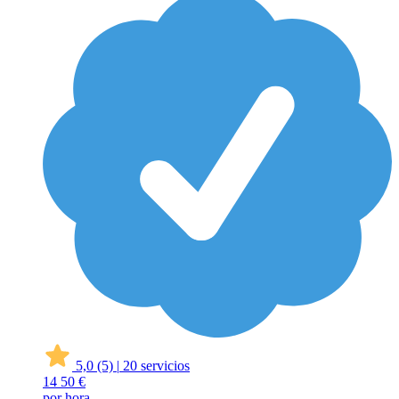
5,0
(5)
|
20 servicios
14
50 €
por hora