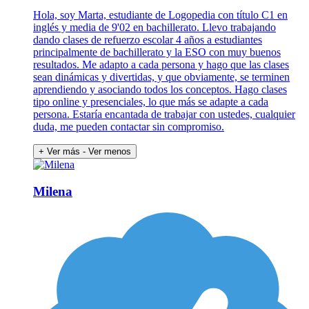
Hola, soy Marta, estudiante de Logopedia con título C1 en
inglés y media de 9'02 en bachillerato. Llevo trabajando
dando clases de refuerzo escolar 4 años a estudiantes
principalmente de bachillerato y la ESO con muy buenos
resultados. Me adapto a cada persona y hago que las clases
sean dinámicas y divertidas, y que obviamente, se terminen
aprendiendo y asociando todos los conceptos. Hago clases
tipo online y presenciales, lo que más se adapte a cada
persona. Estaría encantada de trabajar con ustedes, cualquier
duda, me pueden contactar sin compromiso.
+ Ver más
- Ver menos
Milena