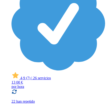
4,9
(7)
|
26 servicios
13
00 €
por hora
22 han repetido