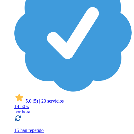
5,0
(5)
|
20 servicios
14
50 €
por hora
15 han repetido