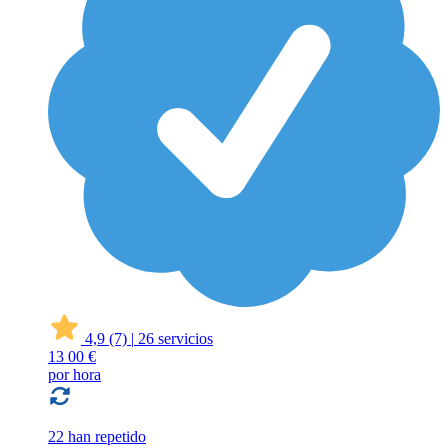
4,9
(7)
|
26 servicios
13
00 €
por hora
22 han repetido