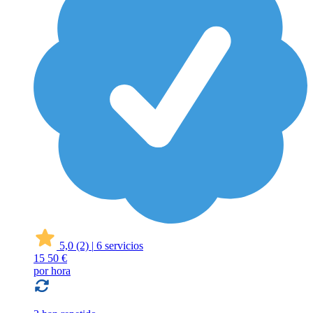
5,0
(2)
|
6 servicios
15
50 €
por hora