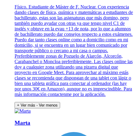
Físico. Estudiante de Máster de F. Nuclear. Con experiencia
dando clases de física, química y matemáticas a estudiantes de
bachillerato, estas son las asignaturas que más domino, pero
también puedo ayudar con otras ya que tengo nivel C1 de
inglés y obtuve en la evau +13 de nota, por lo que a alumnos
de bachillerato puedo dar consejos respecto a estos exámenes.
Puedo dar tanto clases online como a domicilio como en mi
domicilio, si se encuentra en un lugar bien comunicado por
transporte público o cercano a mi casa o campus.
Preferiblemente zonas de Pozuelo de Alarcón, Alcorcón,
Carabanchel o Moncloa preferiblemente. Las clases online las
doy a cualquier zona utilizando una pizarra digital que
proyecto en Google Meet. Para aprovechar al máximo estás
clases se recomienda que dispongan de una tablet con lápiz o
bien una tableta gráfica para conectar al ordenador (las hay
por unos 30€ en Amazon), aunque no es imprescindible. Para
más información contactenme por la aplicación.
+ Ver más
- Ver menos
Marta