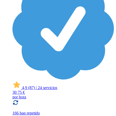
4,9
(87)
|
24 servicios
30
75 €
por hora
166 han repetido