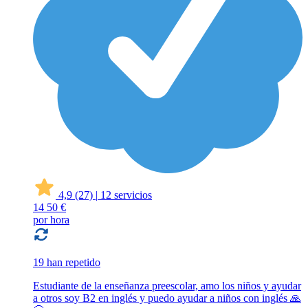
4,9
(27)
|
12 servicios
14
50 €
por hora
19 han repetido
Estudiante de la enseñanza preescolar, amo los niños y ayudar
a otros soy B2 en inglés y puedo ayudar a niños con inglés 🙏