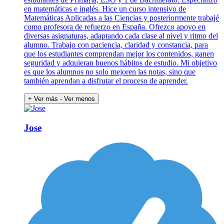
en matemáticas e inglés. Hice un curso intensivo de
Matemáticas Aplicadas a las Ciencias y posteriormente trabajé
como profesora de refuerzo en España. Ofrezco apoyo en
diversas asignaturas, adaptando cada clase al nivel y ritmo del
alumno. Trabajo con paciencia, claridad y constancia, para
que los estudiantes comprendan mejor los contenidos, ganen
seguridad y adquieran buenos hábitos de estudio. Mi objetivo
es que los alumnos no solo mejoren las notas, sino que
también aprendan a disfrutar el proceso de aprender.
+ Ver más
- Ver menos
Jose