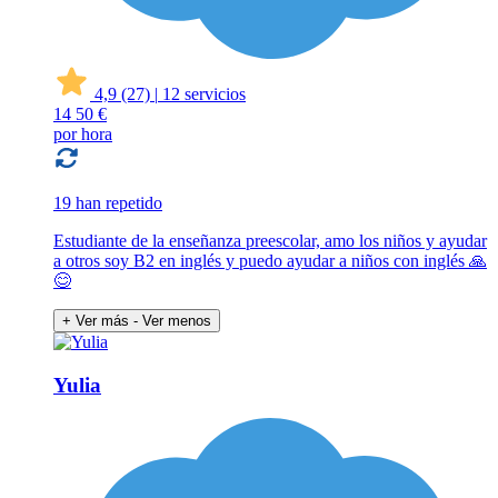
4,9
(27)
|
12 servicios
14
50 €
por hora
19 han repetido
Estudiante de la enseñanza preescolar, amo los niños y ayudar
a otros soy B2 en inglés y puedo ayudar a niños con inglés 🙏
😊
+ Ver más
- Ver menos
Yulia