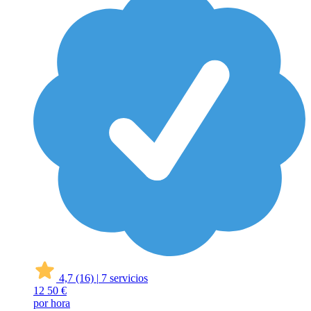
4,7
(16)
|
7 servicios
12
50 €
por hora