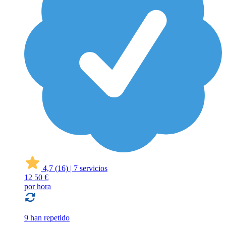
4,7
(16)
|
7 servicios
12
50 €
por hora
9 han repetido