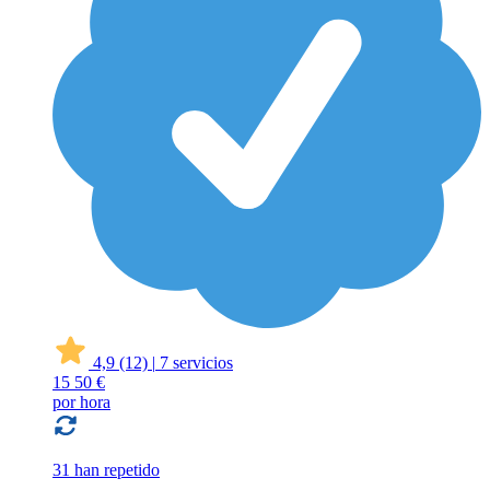
4,9
(12)
|
7 servicios
15
50 €
por hora
31 han repetido