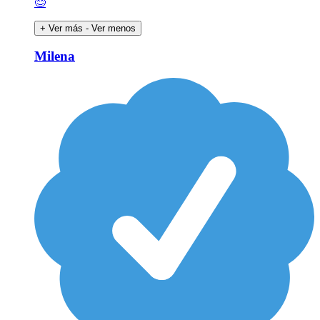
😊
+ Ver más
- Ver menos
Milena