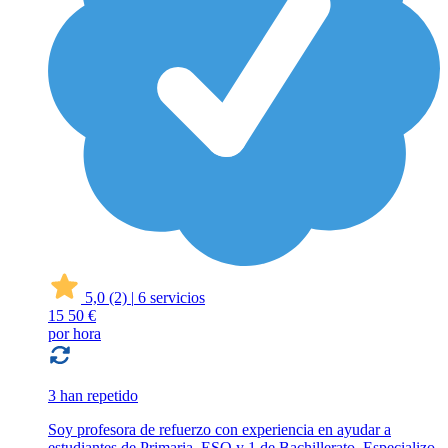
5,0
(2)
|
6 servicios
15
50 €
por hora
3 han repetido
Soy profesora de refuerzo con experiencia en ayudar a
estudiantes de Primaria, ESO y 1 de Bachillerato. Especializo