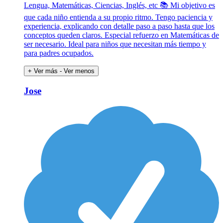
Lengua, Matemáticas, Ciencias, Inglés, etc 📚 Mi objetivo es
que cada niño entienda a su propio ritmo. Tengo paciencia y
experiencia, explicando con detalle paso a paso hasta que los
conceptos queden claros. Especial refuerzo en Matemáticas de
ser necesario. Ideal para niños que necesitan más tiempo y
para padres ocupados.
+ Ver más
- Ver menos
Jose