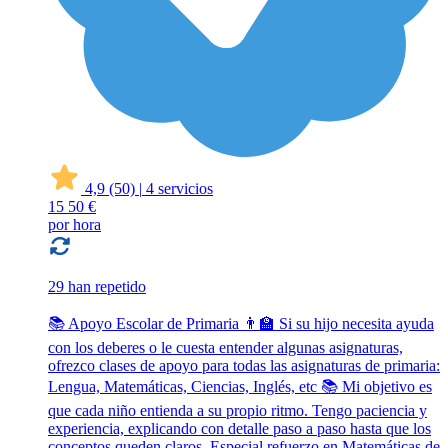
4,9
(50)
|
4 servicios
15
50 €
por hora
29 han repetido
📚 Apoyo Escolar de Primaria 👨‍🏫 Si su hijo necesita ayuda
con los deberes o le cuesta entender algunas asignaturas,
ofrezco clases de apoyo para todas las asignaturas de primaria:
Lengua, Matemáticas, Ciencias, Inglés, etc 📚 Mi objetivo es
que cada niño entienda a su propio ritmo. Tengo paciencia y
experiencia, explicando con detalle paso a paso hasta que los
conceptos queden claros. Especial refuerzo en Matemáticas de