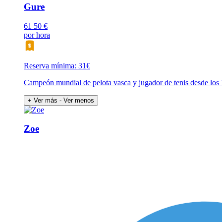
Gure
61
50 €
por hora
Reserva mínima: 31€
Campeón mundial de pelota vasca y jugador de tenis desde los 
+ Ver más
- Ver menos
Zoe