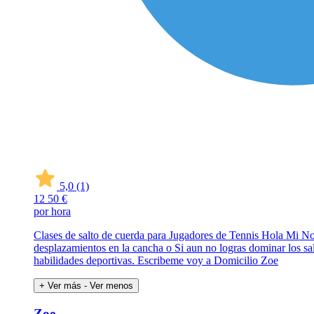
5,0
(1)
12
50 €
por hora
Clases de salto de cuerda para Jugadores de Tennis Hola Mi No
desplazamientos en la cancha o Si aun no logras dominar los sal
habilidades deportivas. Escribeme voy a Domicilio Zoe
+ Ver más
- Ver menos
Zoe