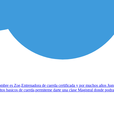
mbre es Zoe,Entrenadora de cuerda certificada y por muchos años Jugué
tos basicos de cuerda,permiteme darte una clase Magistral donde podras