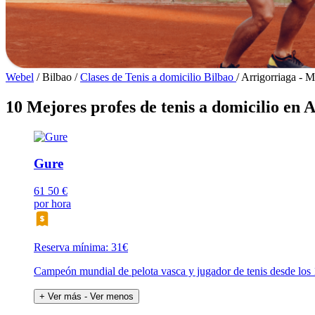
Webel
/
Bilbao
/
Clases de Tenis a domicilio Bilbao
/
Arrigorriaga - M
10 Mejores profes de tenis a domicilio en 
Gure
61
50 €
por hora
Reserva mínima: 31€
Campeón mundial de pelota vasca y jugador de tenis desde los 
+ Ver más
- Ver menos