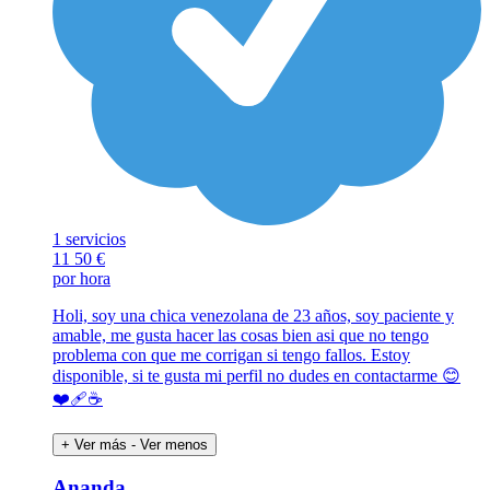
1 servicios
11
50 €
por hora
Holi, soy una chica venezolana de 23 años, soy paciente y
amable, me gusta hacer las cosas bien asi que no tengo
problema con que me corrigan si tengo fallos. Estoy
disponible, si te gusta mi perfil no dudes en contactarme 😊
❤️‍🩹☕️
+ Ver más
- Ver menos
Ananda