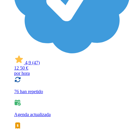
4,9
(47)
12
50 €
por hora
76 han repetido
Agenda actualizada