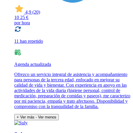
4,9
(20)
10
25 €
por hora
11 han repetido
Agenda actualizada
Ofrezco un servicio integral de asistencia y acompañamiento
para personas de la tercera edad, enfocado en mejorar su
calidad de vida y bienestar. Con experiencia en apoyo en las
actividades de la vida diaria (higiene personal, control de
medicación, preparación de comidas y paseos), me caracterizo
por mi paciencia, empatía y trato afectuoso. Disponibilidad y
compromiso con la tranquilidad de la familia.
+ Ver más
- Ver menos