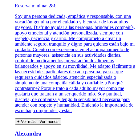
Reserva mínima: 28€
Soy una persona dedicada, empática y responsable, con una
vocación genuina por el cuidado y bienestar de los adultos
mayores. Disfruto ayudar a las personas, brindarles compañía,
apoyo emocional y atención personalizada, siempre con
respeto, paciencia y cariño. Me comprometo a crear un
ambiente seguro, tranquilo y digno para quienes están bajo mi
cuidado. Cuento con experiencia en el acompañamiento de
personas mayores, asistencia en sus actividades diarias,
control de medicamentos, preparación de alimentos
balanceados y apoyo en su movilidad. Me adapto fácilmente a
las necesidades particulares de cada persona, ya sea que
requieran cuidados básicos, atención especializada o
simplemente una compañía cálida y confiable. ¿Por qué
contratarme? Porque trato a cada adulto mayor como me
gustaría que trataran a un ser querido mío. Soy puntual,
discreta, de confianza y tengo la sensibilidad necesaria para
atender con respeto y humanidad. Entiendo la importancia de
escuchar, comprender y estar.
+ Ver más
- Ver menos
Alexandra