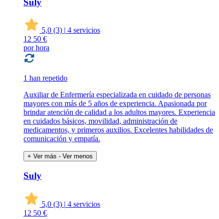
Suly
5,0
(3)
|
4 servicios
12
50 €
por hora
1 han repetido
Auxiliar de Enfermería especializada en cuidado de personas
mayores con más de 5 años de experiencia. Apasionada por
brindar atención de calidad a los adultos mayores. Experiencia
en cuidados básicos, movilidad, administración de
medicamentos, y primeros auxilios. Excelentes habilidades de
comunicación y empatía.
+ Ver más
- Ver menos
Suly
5,0
(3)
|
4 servicios
12
50 €