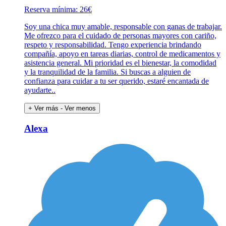
Reserva mínima: 26€
Soy una chica muy amable, responsable con ganas de trabajar.
Me ofrezco para el cuidado de personas mayores con cariño,
respeto y responsabilidad. Tengo experiencia brindando
compañía, apoyo en tareas diarias, control de medicamentos y
asistencia general. Mi prioridad es el bienestar, la comodidad
y la tranquilidad de la familia. Si buscas a alguien de
confianza para cuidar a tu ser querido, estaré encantada de
ayudarte..
+ Ver más
- Ver menos
Alexa