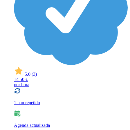
5,0
(3)
14
50 €
por hora
1 han repetido
Agenda actualizada