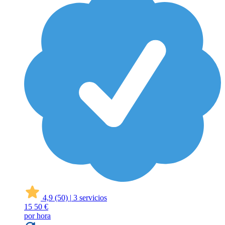
4,9
(50)
|
3 servicios
15
50 €
por hora