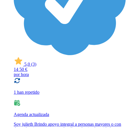
5,0
(3)
14
50 €
por hora
1 han repetido
Agenda actualizada
Soy julieth Brindo apoyo integral a personas mayores o con