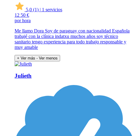
5,0
(1)
|
1 servicios
12
50 €
por hora
Me llamo Dora Soy de paraguay con nacionalidad Española
trabajé con la clínica indatxu muchos años soy técnico
sanitario tengo experiencia para todo trabajo responsable y
muy amable
+ Ver más
- Ver menos
Julieth