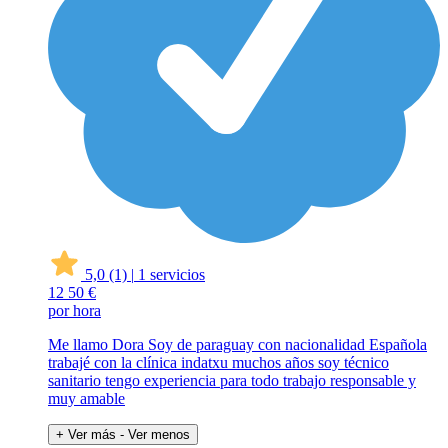
5,0
(1)
|
1 servicios
12
50 €
por hora
Me llamo Dora Soy de paraguay con nacionalidad Española
trabajé con la clínica indatxu muchos años soy técnico
sanitario tengo experiencia para todo trabajo responsable y
muy amable
+ Ver más
- Ver menos