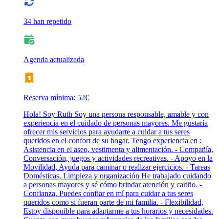
34 han repetido
Agenda actualizada
Reserva mínima: 52€
Hola! Soy Ruth Soy una persona responsable, amable y con
experiencia en el cuidado de personas mayores. Me gustaría
ofrecer mis servicios para ayudarte a cuidar a tus seres
queridos en el confort de su hogar. Tengo experiencia en :
Asistencia en el aseo, vestimenta y alimentación. - Compañía,
Conversación, juegos y actividades recreativas. - Apoyo en la
Movilidad, Ayuda para caminar o realizar ejercicios. - Tareas
Domésticas, Limpieza y organización He trabajado cuidando
a personas mayores y sé cómo brindar atención y cariño. -
Confianza, Puedes confiar en mí para cuidar a tus seres
queridos como si fueran parte de mi familia. - Flexibilidad,
Estoy disponible para adaptarme a tus horarios y necesidades.