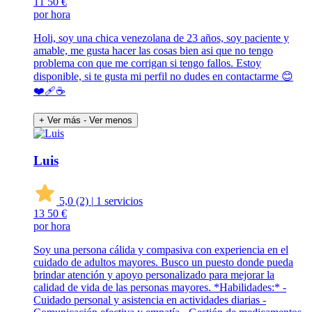
11
50 €
por hora
Holi, soy una chica venezolana de 23 años, soy paciente y
amable, me gusta hacer las cosas bien asi que no tengo
problema con que me corrigan si tengo fallos. Estoy
disponible, si te gusta mi perfil no dudes en contactarme 😊
❤️‍🩹☕️
+ Ver más
- Ver menos
Luis
5,0
(2)
|
1 servicios
13
50 €
por hora
Soy una persona cálida y compasiva con experiencia en el
cuidado de adultos mayores. Busco un puesto donde pueda
brindar atención y apoyo personalizado para mejorar la
calidad de vida de las personas mayores. *Habilidades:* -
Cuidado personal y asistencia en actividades diarias -