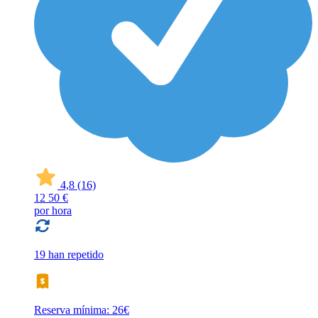
4,8
(16)
12
50 €
por hora
19 han repetido
Reserva mínima: 26€