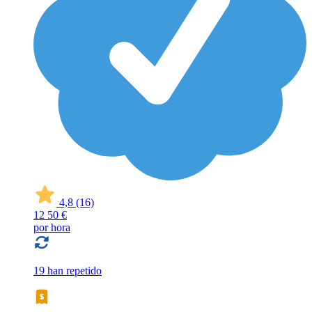
4,8
(16)
12
50 €
por hora
19 han repetido