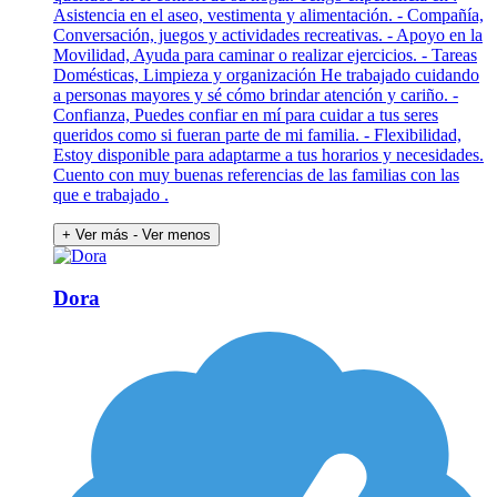
Asistencia en el aseo, vestimenta y alimentación. - Compañía,
Conversación, juegos y actividades recreativas. - Apoyo en la
Movilidad, Ayuda para caminar o realizar ejercicios. - Tareas
Domésticas, Limpieza y organización He trabajado cuidando
a personas mayores y sé cómo brindar atención y cariño. -
Confianza, Puedes confiar en mí para cuidar a tus seres
queridos como si fueran parte de mi familia. - Flexibilidad,
Estoy disponible para adaptarme a tus horarios y necesidades.
Cuento con muy buenas referencias de las familias con las
que e trabajado .
+ Ver más
- Ver menos
Dora