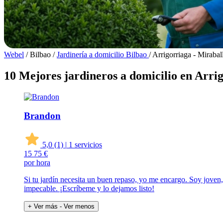
Webel
/
Bilbao
/
Jardinería a domicilio Bilbao
/
Arrigorriaga - Mirabal
10 Mejores jardineros a domicilio en Arri
Brandon
5,0
(1)
|
1 servicios
15
75 €
por hora
Si tu jardín necesita un buen repaso, yo me encargo. Soy joven
impecable. ¡Escríbeme y lo dejamos listo!
+ Ver más
- Ver menos