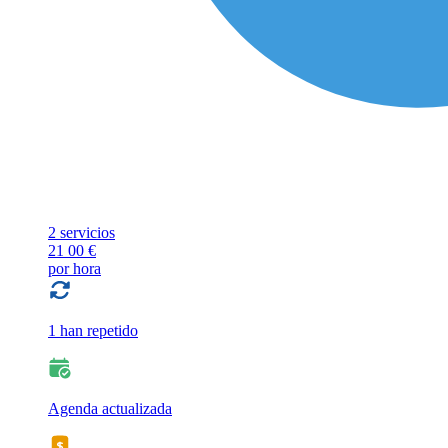
2 servicios
21
00 €
por hora
1 han repetido
Agenda actualizada