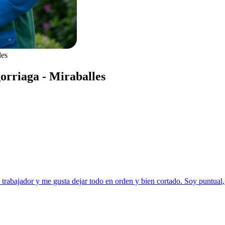
les
gorriaga - Miraballes
, trabajador y me gusta dejar todo en orden y bien cortado. Soy puntua