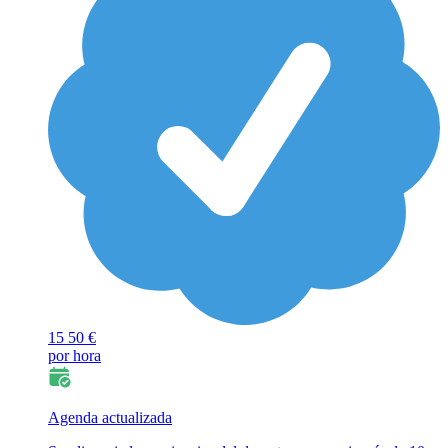
15
50 €
por hora
Agenda actualizada