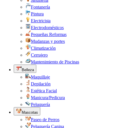
Jardinería
Fontanería
Pintura
Electricista
Electrodomésticos
Pequeñas Reformas
Mudanzas y portes
Climatización
Cerrajero
Mantenimiento de Piscinas
Belleza
Maquillaje
Depilación
Estética Facial
Manicura/Pedicura
Peluquería
Mascotas
Paseo de Perros
Peluquería Canina