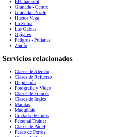
El Chaparral
Granada - Centro
Granada - Norte
Huétor Vega
La Zubia
Las Gabias
Ogíjares
Peligros - Pulianas
Zaidín
Servicios relacionados
Clases de Alemán
Clases de Refuerzo
Depilación
Fotografía y Video
Clases de Francés
Clases de Inglés
Manitas
Maquillaje
Cuidado de niños
Personal Trainer
Clases de Pádel
Paseo de Perros