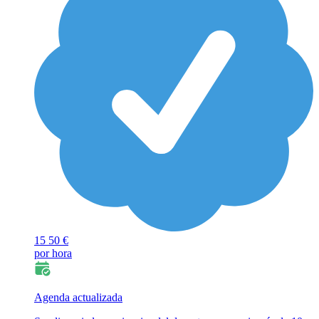
15
50 €
por hora
Agenda actualizada