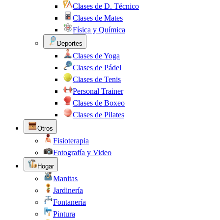
Clases de D. Técnico
Clases de Mates
Física y Química
Deportes
Clases de Yoga
Clases de Pádel
Clases de Tenis
Personal Trainer
Clases de Boxeo
Clases de Pilates
Otros
Fisioterapia
Fotografía y Video
Hogar
Manitas
Jardinería
Fontanería
Pintura