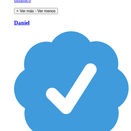
dinámico
+ Ver más
- Ver menos
Daniel