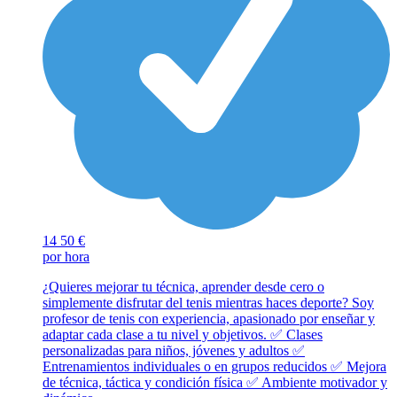
14
50 €
por hora
¿Quieres mejorar tu técnica, aprender desde cero o
simplemente disfrutar del tenis mientras haces deporte? Soy
profesor de tenis con experiencia, apasionado por enseñar y
adaptar cada clase a tu nivel y objetivos. ✅ Clases
personalizadas para niños, jóvenes y adultos ✅
Entrenamientos individuales o en grupos reducidos ✅ Mejora
de técnica, táctica y condición física ✅ Ambiente motivador y