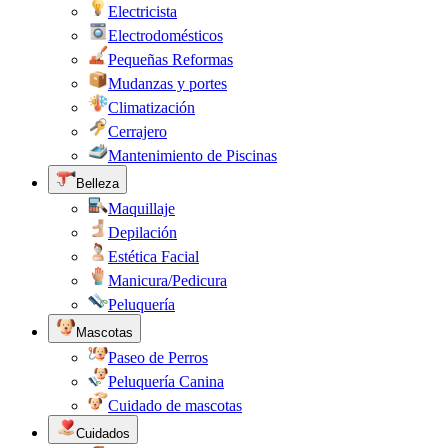
Electricista
Electrodomésticos
Pequeñas Reformas
Mudanzas y portes
Climatización
Cerrajero
Mantenimiento de Piscinas
Belleza
Maquillaje
Depilación
Estética Facial
Manicura/Pedicura
Peluquería
Mascotas
Paseo de Perros
Peluquería Canina
Cuidado de mascotas
Cuidados