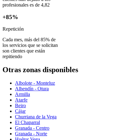
profesionales es de 4,82
+85%
Repetición
Cada mes, más del 85% de
los servicios que se solicitan
son clientes que están
repitiendo
Otras zonas disponibles
Albolote - Monteluz
Alhendín - Otura
Armilla
Atarfe
Beiro
Cájar
Churriana de la Vega
El Chaparral
Granada - Centro
Granada - Norte
Huétor Vega