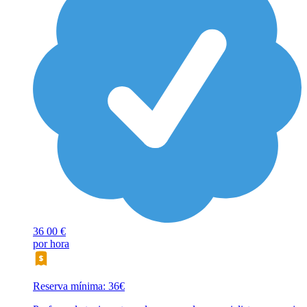
36
00 €
por hora
Reserva mínima: 36€