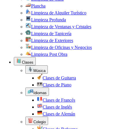
Plancha
Limpieza de Alquiler Turístico
Limpieza Profunda
Limpieza de Ventanas y Cristales
Limpieza de Tapicería
Limpieza de Exteriores
Limpieza de Oficinas y Negocios
Limpieza Post Obra
Clases
Música
Clases de Guitarra
Clases de Piano
Idiomas
Clases de Francés
Clases de Inglés
Clases de Alemán
Colegio