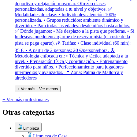
deportivo y relajación muscular. Ofrezco clases
personalizadas, adaptadas a tu nivel y objetivos. ✅
Modalidades de clase: • Individuales: atención 100%
personalizada. • Grupos reducidos: ambiente dinámico y
divertido. • Para todas las edades: desde niños hasta adultos.
✅ Dónde jugamos: • Me desplazo a la pista que prefieras. • Si
lo deseas, puedo encargarme de reservar pista (el coste de la
pista se paga aparte). 💰 Tarifas: • Clase individual (60 min):
35 €. • A partir de 2 personas: 20 €/persona/hora. 🎯
Metodología enfocada en: • Técnica y táctica adaptada a tu
nivel. • Preparación física y coordinación. • Entrenamiento
divertido para niños. • Perfeccionamiento para jugadores
intermedios y avanzados. 📍 Zona: Palma de Mallorca y
alrededores
+ Ver más
- Ver menos
+ Ver más profesionales
Otras categorías
Limpieza
Limpieza de Casa