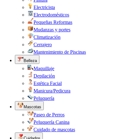
Electricista
Electrodomésticos
Pequeñas Reformas
Mudanzas y portes
Climatización
Cerrajero
Mantenimiento de Piscinas
Belleza
Maquillaje
Depilación
Estética Facial
Manicura/Pedicura
Peluquería
Mascotas
Paseo de Perros
Peluquería Canina
Cuidado de mascotas
Cuidados