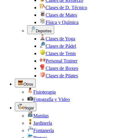
Clases de Refuerzo
Clases de D. Técnico
Clases de Mates
Física y Química
Deportes
Clases de Yoga
Clases de Pádel
Clases de Tenis
Personal Trainer
Clases de Boxeo
Clases de Pilates
Otros
Fisioterapia
Fotografía y Video
Hogar
Manitas
Jardinería
Fontanería
Pintura