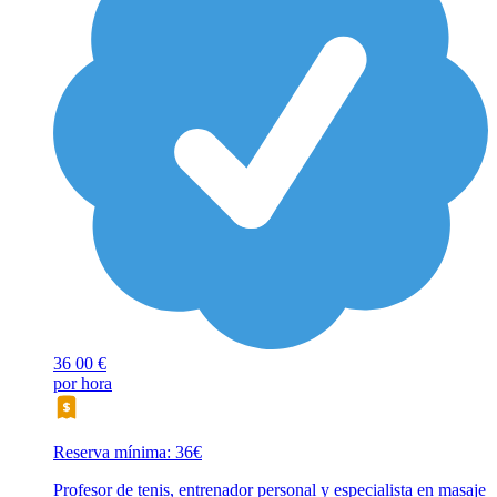
36
00 €
por hora
Reserva mínima: 36€
Profesor de tenis, entrenador personal y especialista en masaje