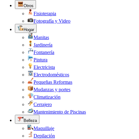
Otros
Fisioterapia
Fotografía y Video
Hogar
Manitas
Jardinería
Fontanería
Pintura
Electricista
Electrodomésticos
Pequeñas Reformas
Mudanzas y portes
Climatización
Cerrajero
Mantenimiento de Piscinas
Belleza
Maquillaje
Depilación