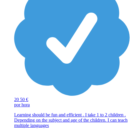
20
50 €
por hora
Learning should be fun and efficient . I take 1 to 2 children .
Depending on the subject and age of the children. I can teach
multiple languages