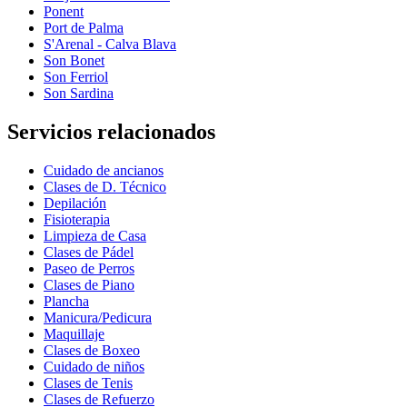
Ponent
Port de Palma
S'Arenal - Calva Blava
Son Bonet
Son Ferriol
Son Sardina
Servicios relacionados
Cuidado de ancianos
Clases de D. Técnico
Depilación
Fisioterapia
Limpieza de Casa
Clases de Pádel
Paseo de Perros
Clases de Piano
Plancha
Manicura/Pedicura
Maquillaje
Clases de Boxeo
Cuidado de niños
Clases de Tenis
Clases de Refuerzo