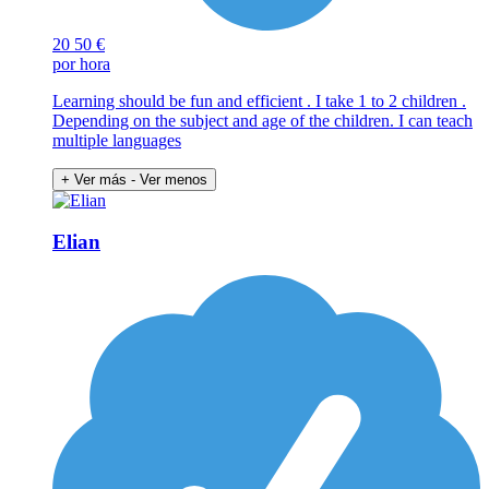
20
50 €
por hora
Learning should be fun and efficient . I take 1 to 2 children .
Depending on the subject and age of the children. I can teach
multiple languages
+ Ver más
- Ver menos
Elian