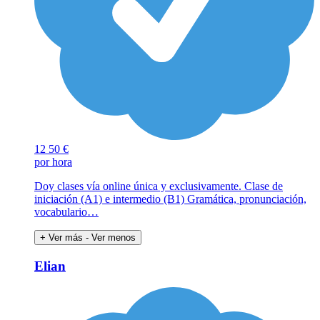
12
50 €
por hora
Doy clases vía online única y exclusivamente. Clase de
iniciación (A1) e intermedio (B1) Gramática, pronunciación,
vocabulario…
+ Ver más
- Ver menos
Elian