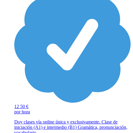
12
50 €
por hora
Doy clases vía online única y exclusivamente. Clase de
iniciación (A1) e intermedio (B1) Gramática, pronunciación,
vocabulario…