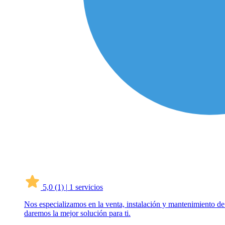
5,0
(1)
|
1 servicios
Nos especializamos en la venta, instalación y mantenimiento de
daremos la mejor solución para ti.