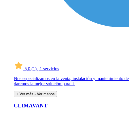
5,0
(1)
|
1 servicios
Nos especializamos en la venta, instalación y mantenimiento de
daremos la mejor solución para ti.
+ Ver más
- Ver menos
CLIMAVANT