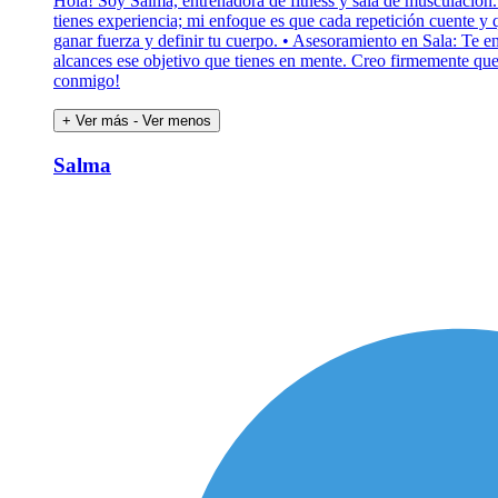
Hola! Soy Salma, entrenadora de fitness y sala de musculación. 
tienes experiencia; mi enfoque es que cada repetición cuente y 
ganar fuerza y definir tu cuerpo. • Asesoramiento en Sala: Te e
alcances ese objetivo que tienes en mente. Creo firmemente que e
conmigo!
+ Ver más
- Ver menos
Salma