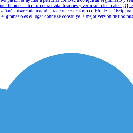
Mi pasión es ayudar a personas como tú a conquistar el gimnasio y senti
que domines la técnica para evitar lesiones y ver resultados reales. ¿Q
nseñaré a usar cada máquina y ejercicio de forma eficiente. • Disciplin
l gimnasio es el lugar donde se construye la mejor versión de uno mismo.