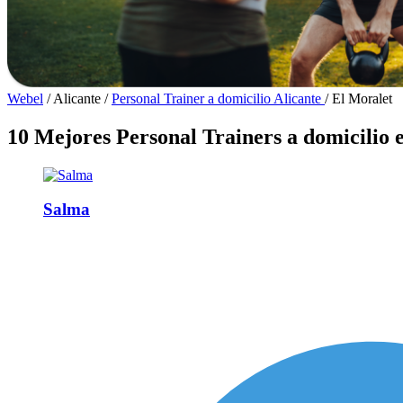
Webel
/
Alicante
/
Personal Trainer a domicilio Alicante
/
El Moralet
10 Mejores Personal Trainers a domicilio 
Salma