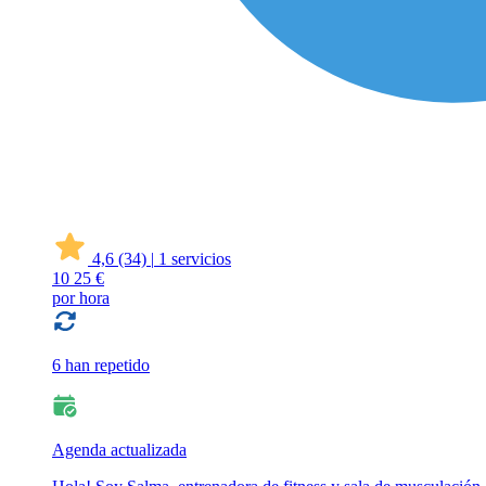
4,6
(34)
|
1 servicios
10
25 €
por hora
6 han repetido
Agenda actualizada