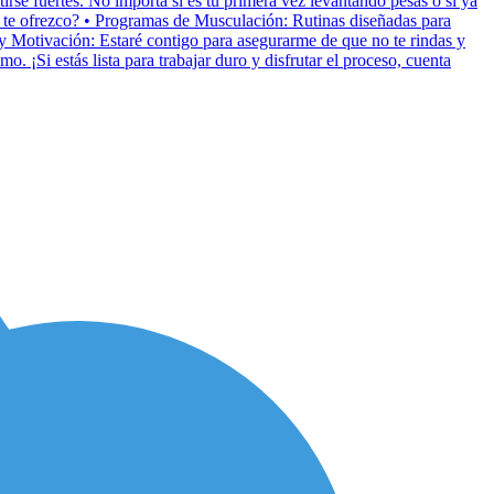
rse fuertes. No importa si es tu primera vez levantando pesas o si ya
ué te ofrezco? • Programas de Musculación: Rutinas diseñadas para
a y Motivación: Estaré contigo para asegurarme de que no te rindas y
 ¡Si estás lista para trabajar duro y disfrutar el proceso, cuenta