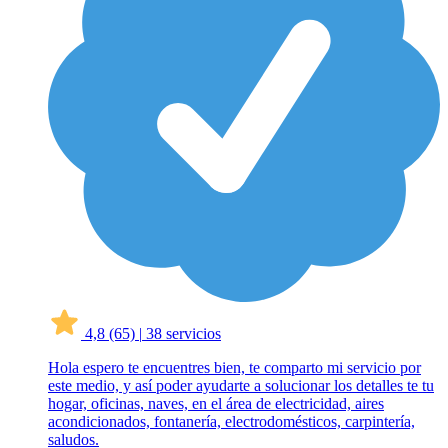
4,8
(65)
|
38 servicios
Hola espero te encuentres bien, te comparto mi servicio por
este medio, y así poder ayudarte a solucionar los detalles te tu
hogar, oficinas, naves, en el área de electricidad, aires
acondicionados, fontanería, electrodomésticos, carpintería,
saludos.