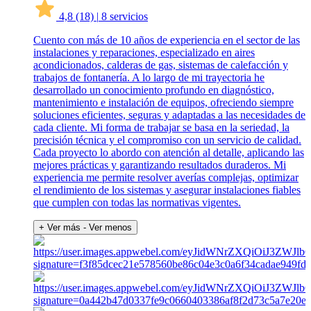
4,8
(18)
|
8 servicios
Cuento con más de 10 años de experiencia en el sector de las
instalaciones y reparaciones, especializado en aires
acondicionados, calderas de gas, sistemas de calefacción y
trabajos de fontanería. A lo largo de mi trayectoria he
desarrollado un conocimiento profundo en diagnóstico,
mantenimiento e instalación de equipos, ofreciendo siempre
soluciones eficientes, seguras y adaptadas a las necesidades de
cada cliente. Mi forma de trabajar se basa en la seriedad, la
precisión técnica y el compromiso con un servicio de calidad.
Cada proyecto lo abordo con atención al detalle, aplicando las
mejores prácticas y garantizando resultados duraderos. Mi
experiencia me permite resolver averías complejas, optimizar
el rendimiento de los sistemas y asegurar instalaciones fiables
que cumplen con todas las normativas vigentes.
+ Ver más
- Ver menos