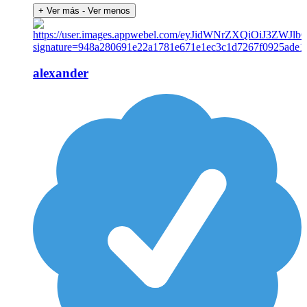
+ Ver más
- Ver menos
alexander