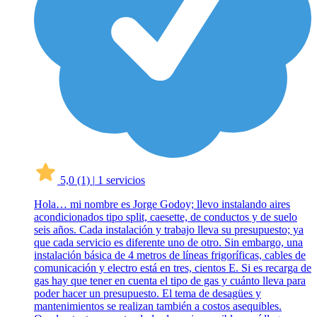
5,0
(1)
|
1 servicios
Hola… mi nombre es Jorge Godoy; llevo instalando aires
acondicionados tipo split, caesette, de conductos y de suelo
seis años. Cada instalación y trabajo lleva su presupuesto; ya
que cada servicio es diferente uno de otro. Sin embargo, una
instalación básica de 4 metros de líneas frigoríficas, cables de
comunicación y electro está en tres, cientos E. Si es recarga de
gas hay que tener en cuenta el tipo de gas y cuánto lleva para
poder hacer un presupuesto. El tema de desagües y
mantenimientos se realizan también a costos asequibles.