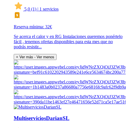
5,0
(1)
|
1 servicios
Reserva mínima: 32€
Se acerca el calor y en RG Instalaciones queremos ponértelo
fácil , tenemos ofertas disponibles para esta mes que no
podrás resistir...
+ Ver más
- Ver menos
MultiserviciosDarianSL