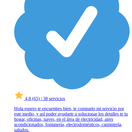
4,8
(65)
|
38 servicios
Hola espero te encuentres bien, te comparto mi servicio por
este medio, y así poder ayudarte a solucionar los detalles te tu
hogar, oficinas, naves, en el área de electricidad, aires
acondicionados, fontanería, electrodomésticos, carpintería,
saludos.