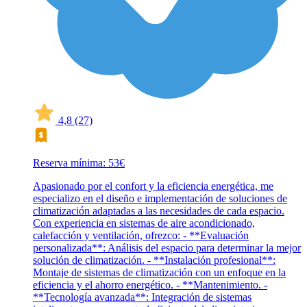
4,8
(27)
Reserva mínima: 53€
Apasionado por el confort y la eficiencia energética, me
especializo en el diseño e implementación de soluciones de
climatización adaptadas a las necesidades de cada espacio.
Con experiencia en sistemas de aire acondicionado,
calefacción y ventilación, ofrezco: - **Evaluación
personalizada**: Análisis del espacio para determinar la mejor
solución de climatización. - **Instalación profesional**:
Montaje de sistemas de climatización con un enfoque en la
eficiencia y el ahorro energético. - **Mantenimiento. -
**Tecnología avanzada**: Integración de sistemas