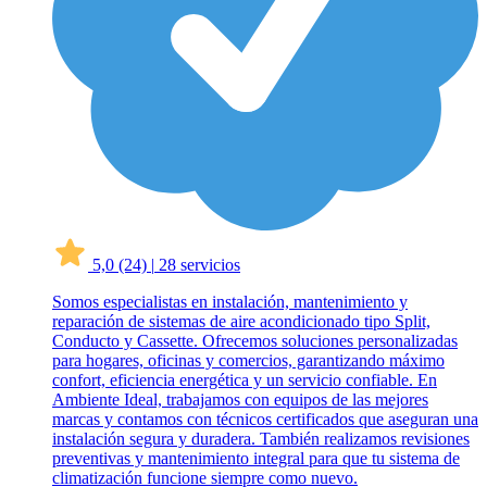
5,0
(24)
|
28 servicios
Somos especialistas en instalación, mantenimiento y
reparación de sistemas de aire acondicionado tipo Split,
Conducto y Cassette. Ofrecemos soluciones personalizadas
para hogares, oficinas y comercios, garantizando máximo
confort, eficiencia energética y un servicio confiable. En
Ambiente Ideal, trabajamos con equipos de las mejores
marcas y contamos con técnicos certificados que aseguran una
instalación segura y duradera. También realizamos revisiones
preventivas y mantenimiento integral para que tu sistema de
climatización funcione siempre como nuevo.