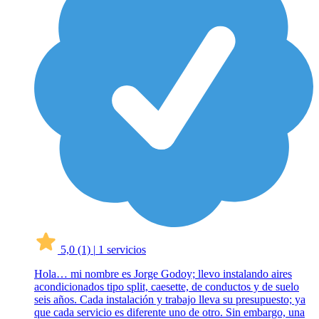
5,0
(1)
|
1 servicios
Hola… mi nombre es Jorge Godoy; llevo instalando aires
acondicionados tipo split, caesette, de conductos y de suelo
seis años. Cada instalación y trabajo lleva su presupuesto; ya
que cada servicio es diferente uno de otro. Sin embargo, una