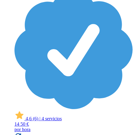
4,6
(6)
|
4 servicios
14
50 €
por hora