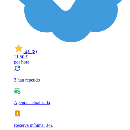
4,9
(8)
11
50 €
por hora
3 han repetido
Agenda actualizada
Reserva mínima: 34€