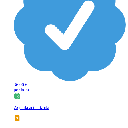
36
00 €
por hora
Agenda actualizada