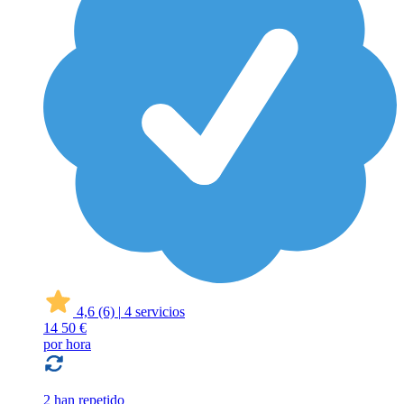
4,6
(6)
|
4 servicios
14
50 €
por hora
2 han repetido