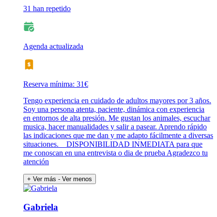
31 han repetido
Agenda actualizada
Reserva mínima: 31€
Tengo experiencia en cuidado de adultos mayores por 3 años.
Soy una persona atenta, paciente, dinámica con experiencia
en entornos de alta presión. Me gustan los animales, escuchar
musica, hacer manualidades y salir a pasear. Aprendo rápido
las indicaciones que me dan y me adapto fácilmente a diversas
situaciones. _ DISPONIBILIDAD INMEDIATA para que
me conoscan en una entrevista o dia de prueba Agradezco tu
atención
+ Ver más
- Ver menos
Gabriela