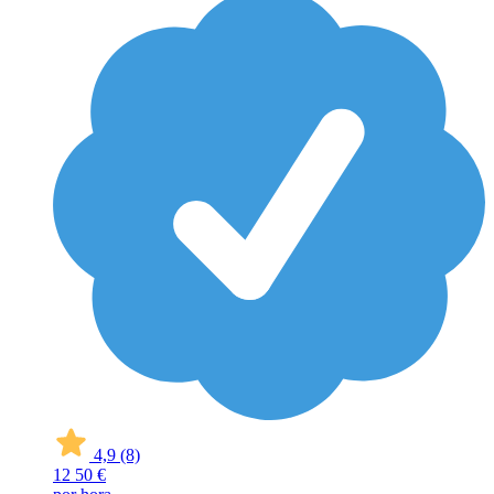
4,9
(8)
12
50 €