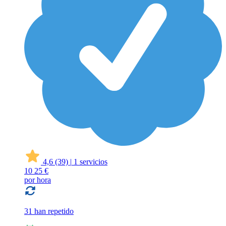
4,6
(39)
|
1 servicios
10
25 €
por hora
31 han repetido