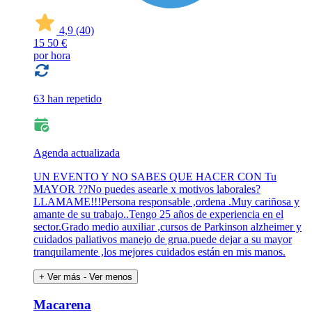
4,9
(40)
15
50 €
por hora
63 han repetido
Agenda actualizada
UN EVENTO Y NO SABES QUE HACER CON Tu
MAYOR ??No puedes asearle x motivos laborales?
LLAMAME!!!Persona responsable ,ordena .Muy cariñosa y
amante de su trabajo..Tengo 25 años de experiencia en el
sector.Grado medio auxiliar ,cursos de Parkinson alzheimer y
cuidados paliativos manejo de grua.puede dejar a su mayor
tranquilamente ,los mejores cuidados están en mis manos.
+ Ver más
- Ver menos
Macarena