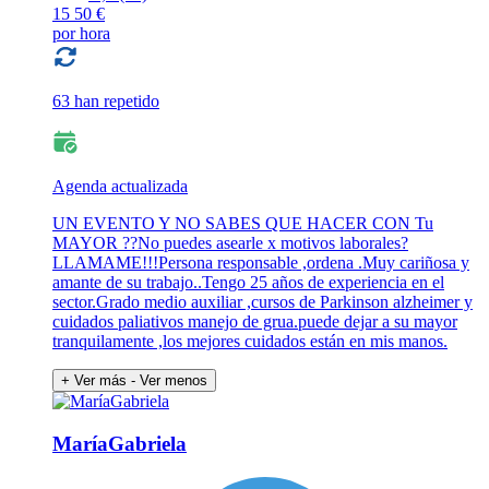
15
50 €
por hora
63 han repetido
Agenda actualizada
UN EVENTO Y NO SABES QUE HACER CON Tu
MAYOR ??No puedes asearle x motivos laborales?
LLAMAME!!!Persona responsable ,ordena .Muy cariñosa y
amante de su trabajo..Tengo 25 años de experiencia en el
sector.Grado medio auxiliar ,cursos de Parkinson alzheimer y
cuidados paliativos manejo de grua.puede dejar a su mayor
tranquilamente ,los mejores cuidados están en mis manos.
+ Ver más
- Ver menos
MaríaGabriela