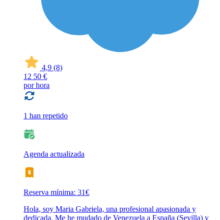
4,9
(8)
12
50 €
por hora
1 han repetido
Agenda actualizada
Reserva mínima: 31€
Hola, soy Maria Gabriela, una profesional apasionada y
dedicada. Me he mudado de Venezuela a España (Sevilla) y