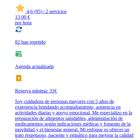
4,6
(95)
|
2 servicios
13
00 €
por hora
82 han repetido
Agenda actualizada
Reserva mínima: 31€
Soy cuidadora de personas mayores con 5 años de
experiencia brindando acompañamiento, asistencia en
actividades diarias y apoyo emocional. Me especializo en la
preparación de alimentos saludables, administración de
medicamentos según indicaciones médicas y fomento de la
movilidad y el bienestar general. Mi enfoque es ofrecer un
trato respetuoso, paciente y empático para mejorar la calidad