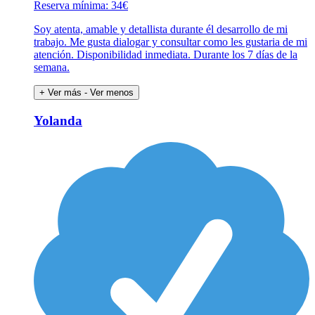
Reserva mínima: 34€
Soy atenta, amable y detallista durante él desarrollo de mi
trabajo. Me gusta dialogar y consultar como les gustaria de mi
atención. Disponibilidad inmediata. Durante los 7 días de la
semana.
+ Ver más
- Ver menos
Yolanda