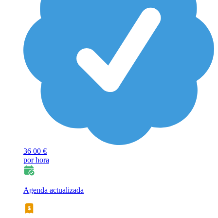
36
00 €
por hora
Agenda actualizada