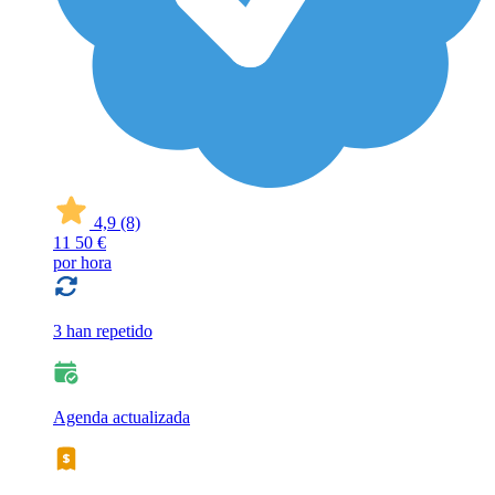
4,9
(8)
11
50 €
por hora
3 han repetido
Agenda actualizada