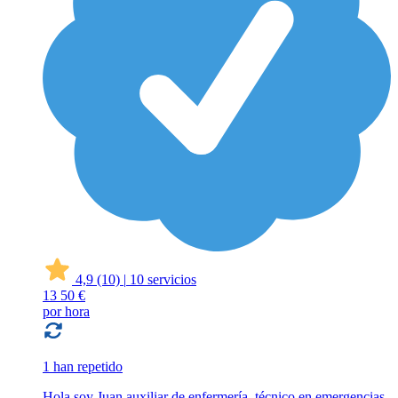
4,9
(10)
|
10 servicios
13
50 €
por hora
1 han repetido
Hola soy Juan auxiliar de enfermería, técnico en emergencias