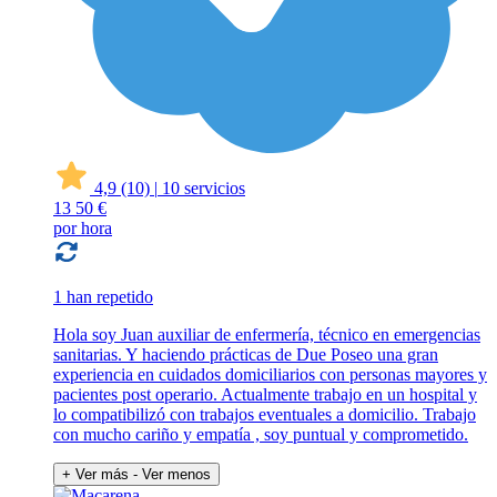
4,9
(10)
|
10 servicios
13
50 €
por hora
1 han repetido
Hola soy Juan auxiliar de enfermería, técnico en emergencias
sanitarias. Y haciendo prácticas de Due Poseo una gran
experiencia en cuidados domiciliarios con personas mayores y
pacientes post operario. Actualmente trabajo en un hospital y
lo compatibilizó con trabajos eventuales a domicilio. Trabajo
con mucho cariño y empatía , soy puntual y comprometido.
+ Ver más
- Ver menos