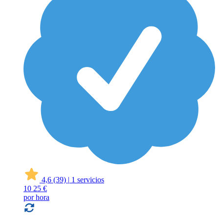
4,6
(39)
|
1 servicios
10
25 €
por hora