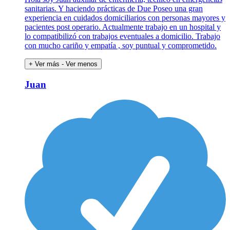
sanitarias. Y haciendo prácticas de Due Poseo una gran
experiencia en cuidados domiciliarios con personas mayores y
pacientes post operario. Actualmente trabajo en un hospital y
lo compatibilizó con trabajos eventuales a domicilio. Trabajo
con mucho cariño y empatía , soy puntual y comprometido.
+ Ver más
- Ver menos
Juan