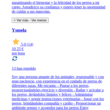
garantizando el bienestar y la felicidad de los perros a mi
cargo. Agradezco su confianza y espero tener la oportunidad
de cuidar a sus mascotas.
+ Ver más
- Ver menos
Ysmela
5,0
(14)
10
25 €
por hora
13 han repetido
Soy una persona amante de los animales, responsable y con
gran paciencia, con experiencia en el cuidado de perros de
diferentes razas. Me encanta: - Pasear a los perros,
proporcionándoles ejercicio y diversión - Bañar y acicalar a
los perros, dejándolos limpios y felices - Administrar
medicinas y seguir instrucciones veterinarias - Jugar con los
perros, brindándoles compañía y cariño - Proporcionar un
ambiente seguro y acogedor para los perros Estoy