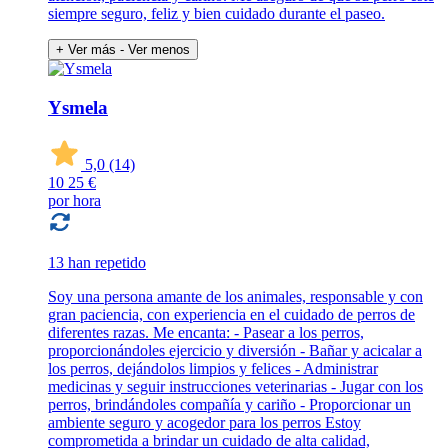
siempre seguro, feliz y bien cuidado durante el paseo.
+ Ver más
- Ver menos
Ysmela
5,0
(14)
10
25 €
por hora
13 han repetido
Soy una persona amante de los animales, responsable y con
gran paciencia, con experiencia en el cuidado de perros de
diferentes razas. Me encanta: - Pasear a los perros,
proporcionándoles ejercicio y diversión - Bañar y acicalar a
los perros, dejándolos limpios y felices - Administrar
medicinas y seguir instrucciones veterinarias - Jugar con los
perros, brindándoles compañía y cariño - Proporcionar un
ambiente seguro y acogedor para los perros Estoy
comprometida a brindar un cuidado de alta calidad,