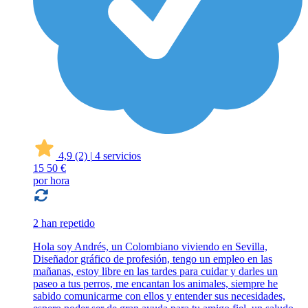
4,9
(2)
|
4 servicios
15
50 €
por hora
2 han repetido
Hola soy Andrés, un Colombiano viviendo en Sevilla,
Diseñador gráfico de profesión, tengo un empleo en las
mañanas, estoy libre en las tardes para cuidar y darles un
paseo a tus perros, me encantan los animales, siempre he
sabido comunicarme con ellos y entender sus necesidades,