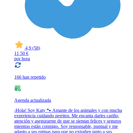
4,9
(58)
11
50 €
por hora
166 han repetido
Agenda actualizada
¡Hola! Soy Katy 🐾 Amante de los animales y con mucha
experiencia cuidando perritos. Me encanta darles cariño,
atención y asegurarme de que se sientan felices y seguros
mientras están conmigo. Soy responsable, puntual y me
adapto a sus rutinas para que no extrañen tanto a sus