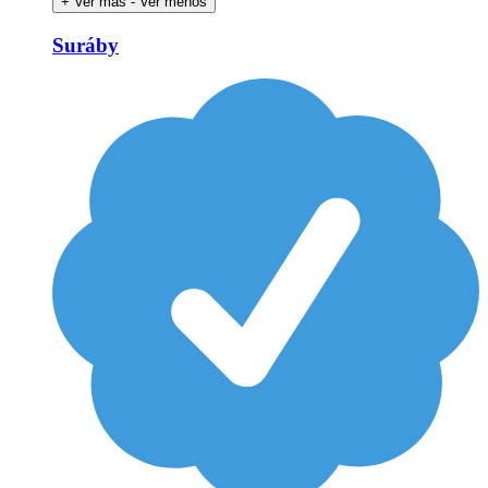
+ Ver más
- Ver menos
Suráby