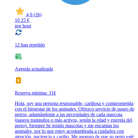
4,9
(26)
10
25 €
por hora
12 han repetido
Agenda actualizada
Reserva mínima: 31€
Hola, soy una persona responsable, cariñosa y comprometida
con el bienestar de los animales. Ofrezco servicio de paseo de
perros, adaptándome a las necesidades de cada mascota
(paseos tranquilos o más activos, según la edad y energía del
perro). Siempre he tenido mascotas y me encantan los
animales, por lo que estoy acostumbrada a cuidarlos con
atención, paciencia y cariño. Me aseguro de que su perro esté