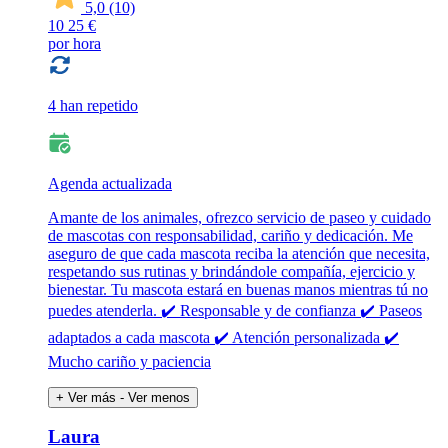
5,0
(10)
10
25 €
por hora
4 han repetido
Agenda actualizada
Amante de los animales, ofrezco servicio de paseo y cuidado
de mascotas con responsabilidad, cariño y dedicación. Me
aseguro de que cada mascota reciba la atención que necesita,
respetando sus rutinas y brindándole compañía, ejercicio y
bienestar. Tu mascota estará en buenas manos mientras tú no
puedes atenderla. ✔️ Responsable y de confianza ✔️ Paseos
adaptados a cada mascota ✔️ Atención personalizada ✔️
Mucho cariño y paciencia
+ Ver más
- Ver menos
Laura