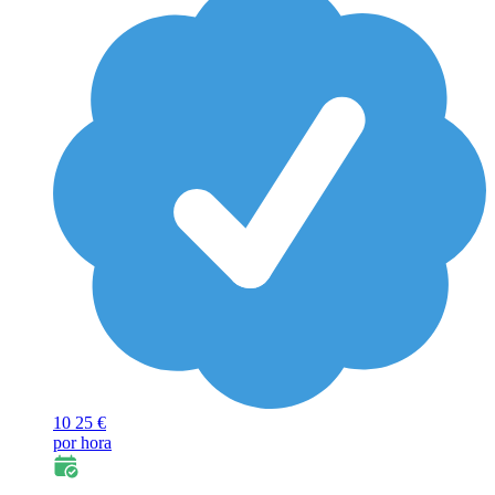
10
25 €
por hora