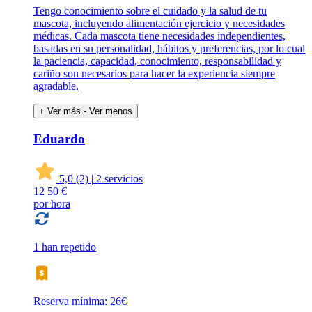
Tengo conocimiento sobre el cuidado y la salud de tu
mascota, incluyendo alimentación ejercicio y necesidades
médicas. Cada mascota tiene necesidades independientes,
basadas en su personalidad, hábitos y preferencias, por lo cual
la paciencia, capacidad, conocimiento, responsabilidad y
cariño son necesarios para hacer la experiencia siempre
agradable.
+ Ver más
- Ver menos
Eduardo
5,0
(2)
|
2 servicios
12
50 €
por hora
1 han repetido
Reserva mínima: 26€