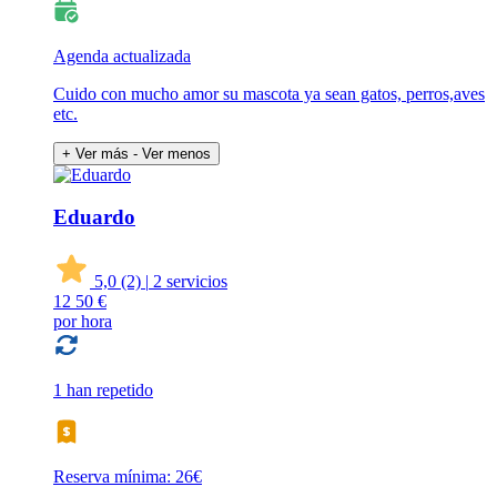
Agenda actualizada
Cuido con mucho amor su mascota ya sean gatos, perros,aves
etc.
+ Ver más
- Ver menos
Eduardo
5,0
(2)
|
2 servicios
12
50 €
por hora
1 han repetido
Reserva mínima: 26€