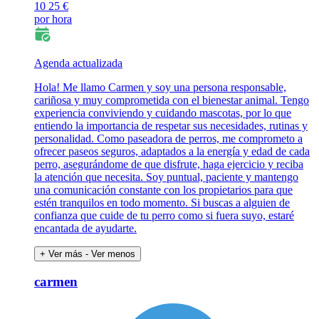
10
25 €
por hora
Agenda actualizada
Hola! Me llamo Carmen y soy una persona responsable,
cariñosa y muy comprometida con el bienestar animal. Tengo
experiencia conviviendo y cuidando mascotas, por lo que
entiendo la importancia de respetar sus necesidades, rutinas y
personalidad. Como paseadora de perros, me comprometo a
ofrecer paseos seguros, adaptados a la energía y edad de cada
perro, asegurándome de que disfrute, haga ejercicio y reciba
la atención que necesita. Soy puntual, paciente y mantengo
una comunicación constante con los propietarios para que
estén tranquilos en todo momento. Si buscas a alguien de
confianza que cuide de tu perro como si fuera suyo, estaré
encantada de ayudarte.
+ Ver más
- Ver menos
carmen