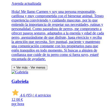
Agenda actualizada
Hola! Me llamo Carmen y soy una persona responsable,
cariñosa y muy comprometida con el bienestar animal. Tengo
experiencia conviviendo y cuidando mascotas, por lo que
entiendo la importancia de respetar sus necesidades, rutinas y
personalidad. Como paseadora de perros, me comprometo a
ofrecer paseos seguros, adaptados a la energía y edad de cada
perro, asegurándome de que disfrute, haga ejercicio y reciba
la atención que necesita. Soy puntual, paciente y mantengo
una comunicación constante con los propietarios para que
estén tranquilos en todo momento. Si buscas a alguien de
confianza que cuide de tu perro como si fuera suyo, estaré
encantada de ayudarte.
+ Ver más
- Ver menos
Gabriela
4,6
(95)
|
4 servicios
12
00 €
por hora