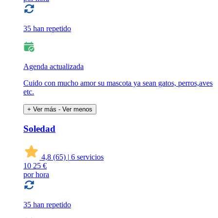
35 han repetido
Agenda actualizada
Cuido con mucho amor su mascota ya sean gatos, perros,aves
etc.
+ Ver más
- Ver menos
Soledad
4,8
(65)
|
6 servicios
10
25 €
por hora
35 han repetido