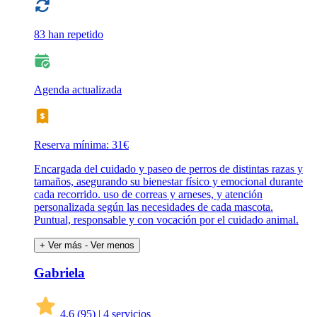
83 han repetido
Agenda actualizada
Reserva mínima: 31€
Encargada del cuidado y paseo de perros de distintas razas y
tamaños, asegurando su bienestar físico y emocional durante
cada recorrido. uso de correas y arneses, y atención
personalizada según las necesidades de cada mascota.
Puntual, responsable y con vocación por el cuidado animal.
+ Ver más
- Ver menos
Gabriela
4,6
(95)
|
4 servicios