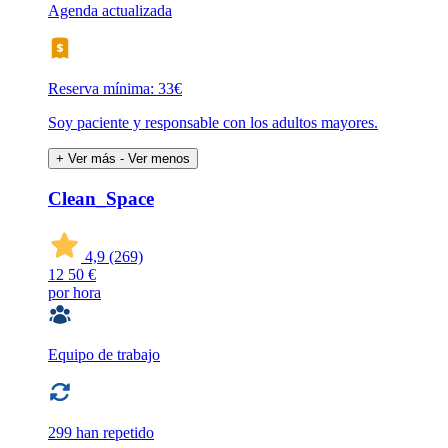
Agenda actualizada
Reserva mínima: 33€
Soy paciente y responsable con los adultos mayores.
+ Ver más
- Ver menos
Clean_Space
4,9
(269)
12
50 €
por hora
Equipo de trabajo
299 han repetido