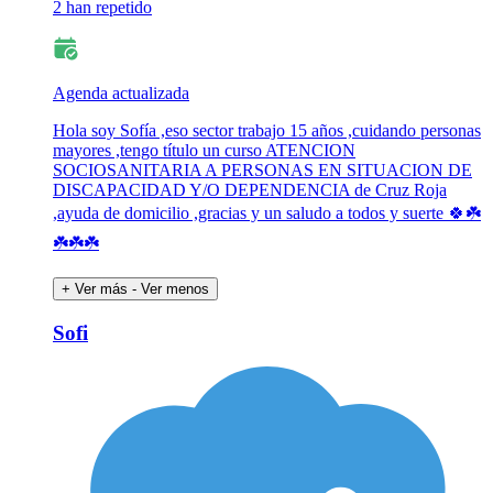
2 han repetido
Agenda actualizada
Hola soy Sofía ,eso sector trabajo 15 años ,cuidando personas
mayores ,tengo título un curso ATENCION
SOCIOSANITARIA A PERSONAS EN SITUACION DE
DISCAPACIDAD Y/O DEPENDENCIA de Cruz Roja
,ayuda de domicilio ,gracias y un saludo a todos y suerte 🍀☘️
☘️☘️☘️
+ Ver más
- Ver menos
Sofi