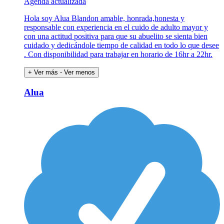
Agenda actualizada
Hola soy Alua Blandon amable, honrada,honesta y
responsable con experiencia en el cuido de adulto mayor y
con una actitud positiva para que su abuelito se sienta bien
cuidado y dedicándole tiempo de calidad en todo lo que desee
. Con disponibilidad para trabajar en horario de 16hr a 22hr.
+ Ver más
- Ver menos
Alua