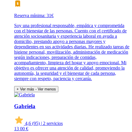
Reserva mínima: 31€
Soy una profesional responsable, empática y comprometida
con el bienestar de las personas. Cuento con el certificado de
atención sociosanitaria y experiencia laboral en ayuda a
domicilio, prestando apoyo a personas mayores y
dependientes en sus actividades diarias. He realizado tareas de
higiene personal, movilización, administración de medicación
según indicaciones, preparación de comidas,
acompañamiento, limpieza del hogar y apoyo emocional. Mi
objetivo es ofrecer una atención de calidad, promoviendo la
autonomía, la seguridad y el bienestar de cada persona,
siempre con respeto, paciencia y cercanía.
+ Ver más
- Ver menos
Gabriela
4,6
(95)
|
2 servicios
13
00 €