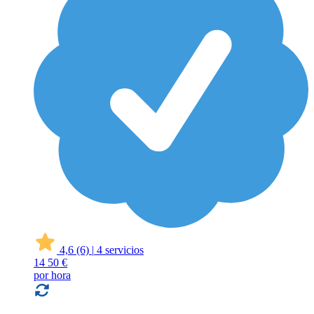
4,6
(6)
|
4 servicios
14
50 €
por hora