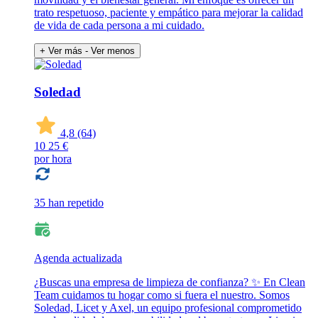
trato respetuoso, paciente y empático para mejorar la calidad
de vida de cada persona a mi cuidado.
+ Ver más
- Ver menos
Soledad
4,8
(64)
10
25 €
por hora
35 han repetido
Agenda actualizada
¿Buscas una empresa de limpieza de confianza? ✨ En Clean
Team cuidamos tu hogar como si fuera el nuestro. Somos
Soledad, Licet y Axel, un equipo profesional comprometido