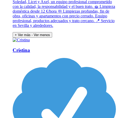
Soledad, Licet y Axel, un equipo profesional comprometido
con la calidad, la responsabilidad y el buen trato. 🧽 Limpieza
doméstica desde 12 €/hora 🧼 Limpiezas profundas, fin de
obra, oficinas y apartamentos con precio cerrado. Equipo
profesional, productos adecuados y trato cercano. 📍 Servicio
en Sevilla y alrededores.
+ Ver más
- Ver menos
Cristina