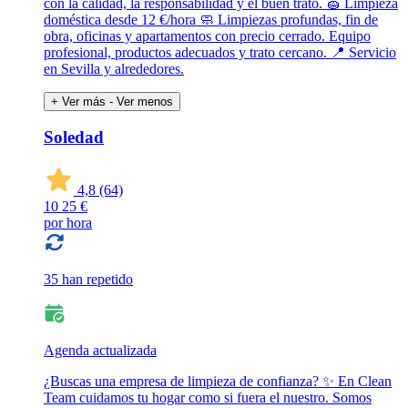
con la calidad, la responsabilidad y el buen trato. 🧽 Limpieza
doméstica desde 12 €/hora 🧼 Limpiezas profundas, fin de
obra, oficinas y apartamentos con precio cerrado. Equipo
profesional, productos adecuados y trato cercano. 📍 Servicio
en Sevilla y alrededores.
+ Ver más
- Ver menos
Soledad
4,8
(64)
10
25 €
por hora
35 han repetido
Agenda actualizada
¿Buscas una empresa de limpieza de confianza? ✨ En Clean
Team cuidamos tu hogar como si fuera el nuestro. Somos