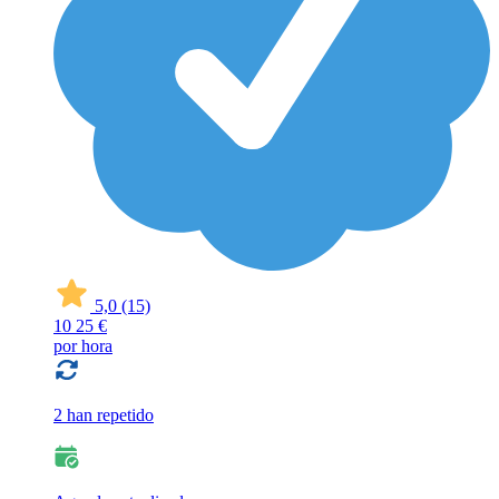
5,0
(15)
10
25 €
por hora
2 han repetido