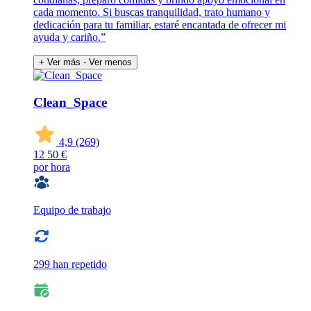
cada momento. Si buscas tranquilidad, trato humano y
dedicación para tu familiar, estaré encantada de ofrecer mi
ayuda y cariño.”
+ Ver más
- Ver menos
Clean_Space
4,9
(269)
12
50 €
por hora
Equipo de trabajo
299 han repetido