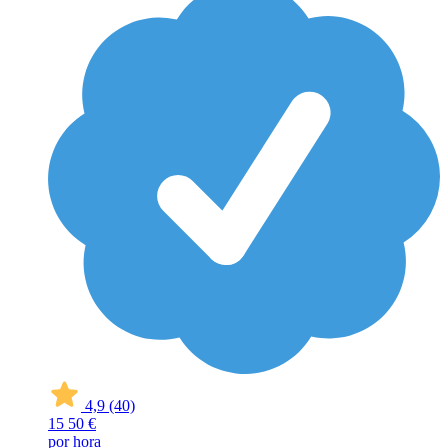
4,9
(40)
15
50 €
por hora