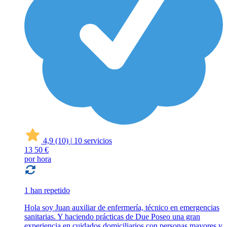
4,9
(10)
|
10 servicios
13
50 €
por hora
1 han repetido
Hola soy Juan auxiliar de enfermería, técnico en emergencias
sanitarias. Y haciendo prácticas de Due Poseo una gran
experiencia en cuidados domiciliarios con personas mayores y