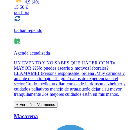
4,9
(40)
15
50 €
por hora
63 han repetido
Agenda actualizada
UN EVENTO Y NO SABES QUE HACER CON Tu
MAYOR ??No puedes asearle x motivos laborales?
LLAMAME!!!Persona responsable ,ordena .Muy cariñosa y
amante de su trabajo..Tengo 25 años de experiencia en el
sector.Grado medio auxiliar ,cursos de Parkinson alzheimer y
cuidados paliativos manejo de grua.puede dejar a su mayor
tranquilamente ,los mejores cuidados están en mis manos.
+ Ver más
- Ver menos
Macarena