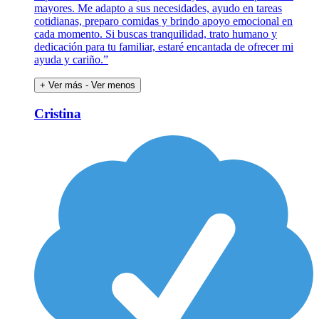
mayores. Me adapto a sus necesidades, ayudo en tareas
cotidianas, preparo comidas y brindo apoyo emocional en
cada momento. Si buscas tranquilidad, trato humano y
dedicación para tu familiar, estaré encantada de ofrecer mi
ayuda y cariño.”
+ Ver más
- Ver menos
Cristina