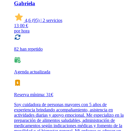
Gabriela
4,6
(95)
|
2 servicios
13
00 €
por hora
82 han repetido
Agenda actualizada
Reserva mínima: 31€
Soy cuidadora de personas mayores con 5 años de
experiencia brindando acompañamiento, asistencia en
actividades diarias y apoyo emocional. Me especializo en la
preparación de alimentos saludables, administración de
medicamentos según indicaciones médicas y fomento de la
movilidad y el bienestar general. Mi enfoque es ofrecer un