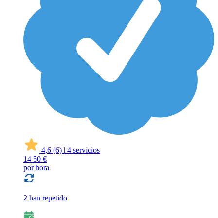
4,6
(6)
|
4 servicios
14
50 €
por hora
2 han repetido