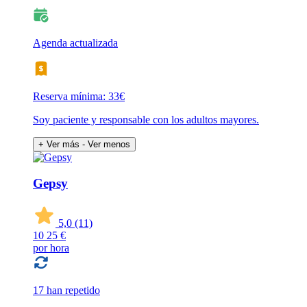
Agenda actualizada
Reserva mínima: 33€
Soy paciente y responsable con los adultos mayores.
+ Ver más
- Ver menos
Gepsy
5,0
(11)
10
25 €
por hora
17 han repetido