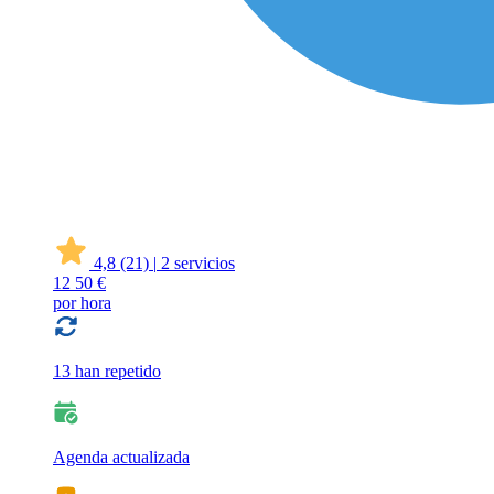
4,8
(21)
|
2 servicios
12
50 €
por hora
13 han repetido
Agenda actualizada