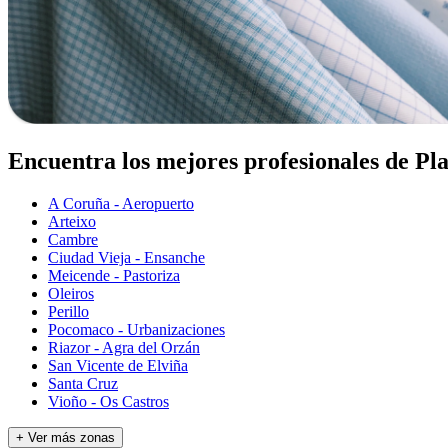
Encuentra los mejores profesionales de P
A Coruña - Aeropuerto
Arteixo
Cambre
Ciudad Vieja - Ensanche
Meicende - Pastoriza
Oleiros
Perillo
Pocomaco - Urbanizaciones
Riazor - Agra del Orzán
San Vicente de Elviña
Santa Cruz
Vioño - Os Castros
+ Ver más zonas