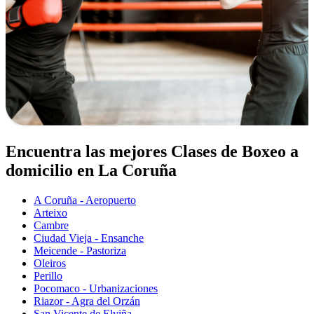
Encuentra las mejores Clases de Boxeo a
domicilio en La Coruña
A Coruña - Aeropuerto
Arteixo
Cambre
Ciudad Vieja - Ensanche
Meicende - Pastoriza
Oleiros
Perillo
Pocomaco - Urbanizaciones
Riazor - Agra del Orzán
San Vicente de Elviña